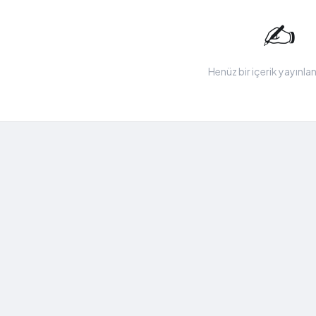
✍️
Henüz bir içerik yayınl