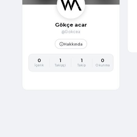
Gökçe acar
@Gokcea
Hakkında
0
1
1
0
İçerik
Takipçi
Takip
Okunma