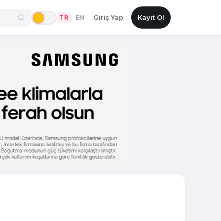
Giriş Yap
Kayıt Ol
TR
EN
|