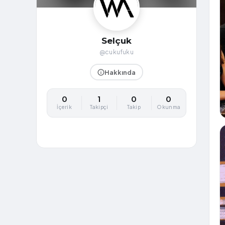
Selçuk
@cukufuku
Hakkında
0
1
0
0
İçerik
Takipçi
Takip
Okunma