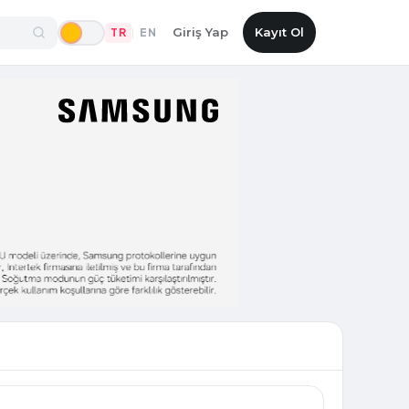
Giriş Yap
Kayıt Ol
TR
EN
|