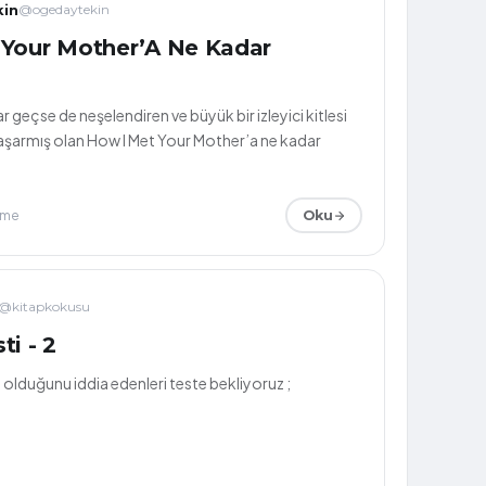
in
@ogedaytekin
 Your Mother’A Ne Kadar
 geçse de neşelendiren ve büyük bir izleyici kitlesi
aşarmış olan How I Met Your Mother’a ne kadar
nme
Oku
@kitapkokusu
ti - 2
i olduğunu iddia edenleri teste bekliyoruz ;