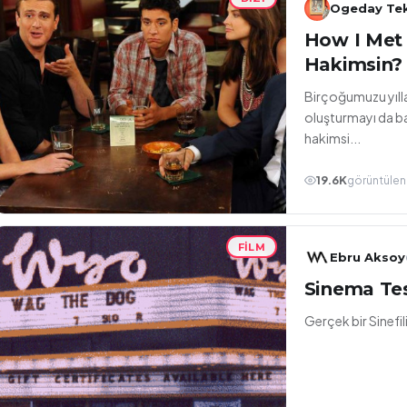
Ogeday Tek
How I Met
Hakimsin?
Birçoğumuzu yıllar
oluşturmayı da b
hakimsi...
19.6K
görüntüle
FILM
Ebru Aksoy
Sinema Tes
Gerçek bir Sinefil