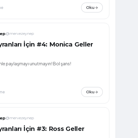
me
Oku
nep
@mervezeynep
ranları İçin #4: Monica Geller
le paylaşmayı unutmayın! Bol şans!
nme
Oku
nep
@mervezeynep
anları İçin #3: Ross Geller