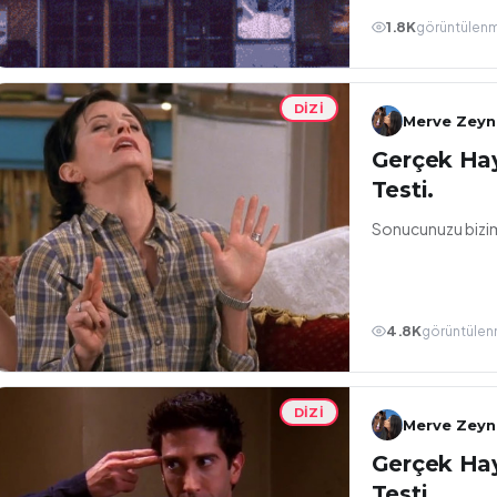
1.8K
görüntülen
DIZI
Merve Zey
Gerçek Hay
Testi.
Sonucunuzu bizim
4.8K
görüntüle
DIZI
Merve Zey
Gerçek Hayr
Testi.