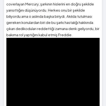
coverlayan Mercury, şarkının hislerini en doğru şekilde
yansıttığını düşünüyordu. Herkes onu bir şekilde
biliyordu ama o aslında başka biriydi. Akılda tutulması
gereken konulardan biri de bu şarkı hastalığı hakkında
çıkan dedikoduları reddettiği zamana denk geliyordu, bir
bakıma rol yaptığını kabul etmiş Freddie.