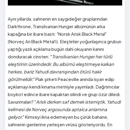
Aynı yıllarda, sahnenin en saygıdeğer gruplarından
Darkthrone, Transilvanian Hunger albümünün arka
kapağına bir ibare bastı: "Norsk Arisk Black Metal"
(Norveç Ari Black Metal'i). Eleştiriler yoğunlaşınca grubun
yaptığı yazılı açıklama bugün dahi okuyanın kanını
donduracak cinsten: "
Transilvanian Hunger her türlü
eleştirinin üzerindedir. Bu albümü eleştirmeye kalkan
herkes, bariz Yahudi davranışından ötürü hakir
görülmelidir.
" Plak şirketi Peaceville anında isyan edip
açıklamayı kendi kınama metniyle yayımladı. Dağıtımcılar
boykot edince ibare kapaktan silindi ve grup özür diledi.
Savunmaları? "
Arisk derken saf demek istemiştik, Yahudi
kelimesi de Norveç argosunda aptalca anlamına
geliyor.
" Kimseyi ikna edemeyen bu çürük bahane,
sahnenin genlerine yerleşen virüsü gösteriyordu. En