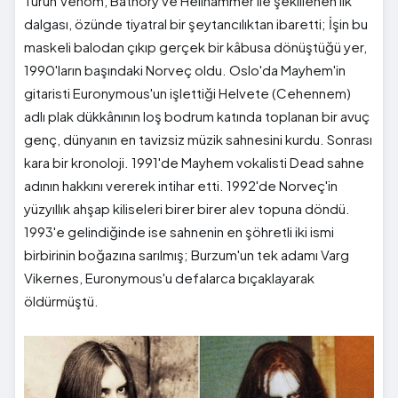
Türün Venom, Bathory ve Hellhammer ile şekillenen ilk
dalgası, özünde tiyatral bir şeytancılıktan ibaretti; İşin bu
maskeli balodan çıkıp gerçek bir kâbusa dönüştüğü yer,
1990'ların başındaki Norveç oldu. Oslo'da Mayhem'in
gitaristi Euronymous'un işlettiği Helvete (Cehennem)
adlı plak dükkânının loş bodrum katında toplanan bir avuç
genç, dünyanın en tavizsiz müzik sahnesini kurdu. Sonrası
kara bir kronoloji. 1991'de Mayhem vokalisti Dead sahne
adının hakkını vererek intihar etti. 1992'de Norveç'in
yüzyıllık ahşap kiliseleri birer birer alev topuna döndü.
1993'e gelindiğinde ise sahnenin en şöhretli iki ismi
birbirinin boğazına sarılmış; Burzum'un tek adamı Varg
Vikernes, Euronymous'u defalarca bıçaklayarak
öldürmüştü.