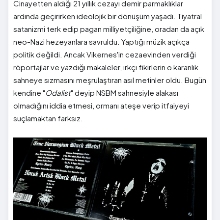
Cinayetten aldığı 21 yıllık cezayı demir parmaklıklar
ardında geçirirken ideolojik bir dönüşüm yaşadı. Tiyatral
satanizmi terk edip pagan milliyetçiliğine, oradan da açık
neo-Nazi hezeyanlara savruldu. Yaptığı müzik açıkça
politik değildi. Ancak Vikernes'in cezaevinden verdiği
röportajlar ve yazdığı makaleler, ırkçı fikirlerin o karanlık
sahneye sızmasını meşrulaştıran asıl metinler oldu. Bugün
kendine "
Odalist
" deyip NSBM sahnesiyle alakası
olmadığını iddia etmesi, ormanı ateşe verip itfaiyeyi
suçlamaktan farksız.