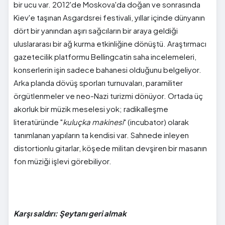
bir ucu var. 2012'de Moskova'da doğan ve sonrasında
Kiev'e taşınan Asgardsrei festivali, yıllar içinde dünyanın
dört bir yanından aşırı sağcıların bir araya geldiği
uluslararası bir ağ kurma etkinliğine dönüştü. Araştırmacı
gazetecilik platformu Bellingcatin saha incelemeleri,
konserlerin işin sadece bahanesi olduğunu belgeliyor.
Arka planda dövüş sporları turnuvaları, paramiliter
örgütlenmeler ve neo-Nazi turizmi dönüyor. Ortada üç
akorluk bir müzik meselesi yok; radikalleşme
literatüründe "
kuluçka makinesi
" (incubator) olarak
tanımlanan yapıların ta kendisi var. Sahnede inleyen
distortionlu gitarlar, köşede militan devşiren bir masanın
fon müziği işlevi görebiliyor.
Karşı saldırı: Şeytanı geri almak