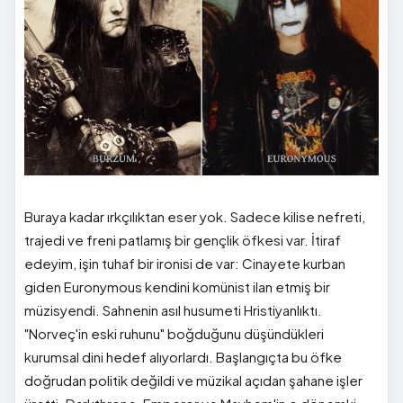
Buraya kadar ırkçılıktan eser yok. Sadece kilise nefreti,
trajedi ve freni patlamış bir gençlik öfkesi var. İtiraf
edeyim, işin tuhaf bir ironisi de var: Cinayete kurban
giden Euronymous kendini komünist ilan etmiş bir
müzisyendi. Sahnenin asıl husumeti Hristiyanlıktı.
"Norveç'in eski ruhunu" boğduğunu düşündükleri
kurumsal dini hedef alıyorlardı. Başlangıçta bu öfke
doğrudan politik değildi ve müzikal açıdan şahane işler