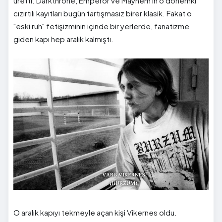
üretti. Darkthrone, Emperor ve Mayhem'in o dönemki
cızırtılı kayıtları bugün tartışmasız birer klasik. Fakat o
"eski ruh" fetişizminin içinde bir yerlerde, fanatizme
giden kapı hep aralık kalmıştı.
O aralık kapıyı tekmeyle açan kişi Vikernes oldu.