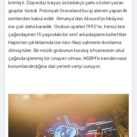
bitmişti. Düpedüz beyaz üstünlükçü şarkı sözleri yazan
gruplar türedi. Polonyalı Graveland bu işi alenen yapan ilk
isimlerden kabul edilir. Almanya'dan Absurd'ün hikâyesi
ise çok daha karanlık. Grubun üyeleri 1993'te, henüz lise
çağındayken 15 yaşındaki bir sınıf arkadaşlarını katlettiler.
Hapisten çıktıklarında ise neo-Nazi sahnenin ikonlarına
dönüştüler. Bir müzik grubunun kuruluş efsanesinin okul
çağında işlenmiş bir cinayet olması, NSBM'in kendini nasıl
konumlandırdığına dair yeterli veriyi sunuyor.