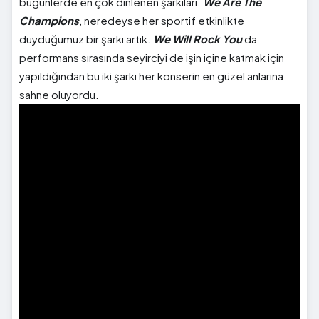
bugünlerde en çok dinlenen şarkıları.
We Are The
Champions
, neredeyse her sportif etkinlikte
duyduğumuz bir şarkı artık.
We Will Rock You
da
performans sırasında seyirciyi de işin içine katmak için
yapıldığından bu iki şarkı her konserin en güzel anlarına
sahne oluyordu.