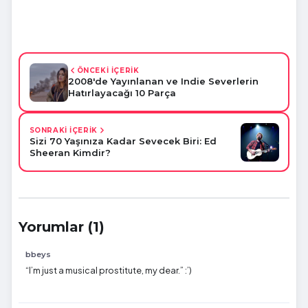
ÖNCEKİ İÇERİK
2008'de Yayınlanan ve Indie Severlerin
Hatırlayacağı 10 Parça
SONRAKİ İÇERİK
Sizi 70 Yaşınıza Kadar Sevecek Biri: Ed
Sheeran Kimdir?
Yorumlar (1)
bbeys
“I’m just a musical prostitute, my dear.” :’)