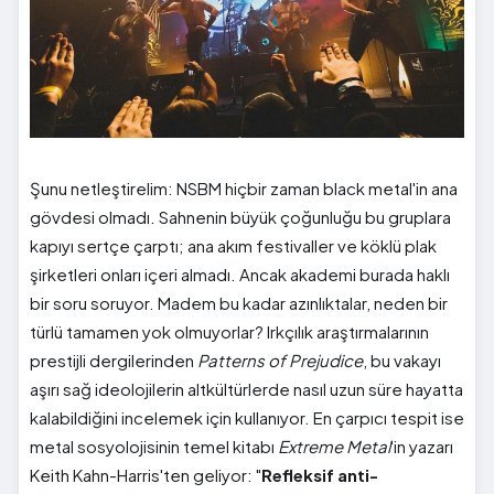
Şunu netleştirelim: NSBM hiçbir zaman black metal'in ana
gövdesi olmadı. Sahnenin büyük çoğunluğu bu gruplara
kapıyı sertçe çarptı; ana akım festivaller ve köklü plak
şirketleri onları içeri almadı. Ancak akademi burada haklı
bir soru soruyor. Madem bu kadar azınlıktalar, neden bir
türlü tamamen yok olmuyorlar? Irkçılık araştırmalarının
prestijli dergilerinden
Patterns of Prejudice
, bu vakayı
aşırı sağ ideolojilerin altkültürlerde nasıl uzun süre hayatta
kalabildiğini incelemek için kullanıyor. En çarpıcı tespit ise
metal sosyolojisinin temel kitabı
Extreme Metal
'in yazarı
Keith Kahn-Harris'ten geliyor: "
Refleksif anti-