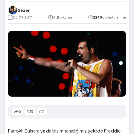
Sezer
05.09.2017
3 dk okuma
2240
görüntülenme
0
3
1
Farrokh Bulsara ya da bizim tanıdığımız şekilde Freddie