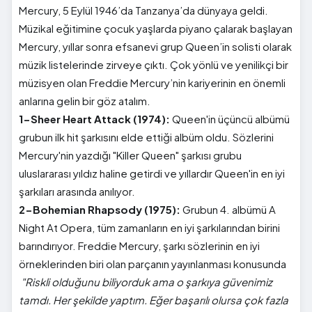
Mercury, 5 Eylül 1946’da Tanzanya’da dünyaya geldi.
Müzikal eğitimine çocuk yaşlarda piyano çalarak başlayan
Mercury, yıllar sonra efsanevi grup Queen’in solisti olarak
müzik listelerinde zirveye çıktı. Çok yönlü ve yenilikçi bir
müzisyen olan Freddie Mercury’nin kariyerinin en önemli
anlarına gelin bir göz atalım.
1-Sheer Heart Attack (1974):
Queen'in üçüncü albümü
grubun ilk hit şarkısını elde ettiği albüm oldu. Sözlerini
Mercury'nin yazdığı "Killer Queen" şarkısı grubu
uluslararası yıldız haline getirdi ve yıllardır Queen'in en iyi
şarkıları arasında anılıyor.
2-Bohemian Rhapsody (1975):
Grubun 4. albümü A
Night At Opera, tüm zamanların en iyi şarkılarından birini
barındırıyor. Freddie Mercury, şarkı sözlerinin en iyi
örneklerinden biri olan parçanın yayınlanması konusunda
"Riskli olduğunu biliyorduk ama o şarkıya güvenimiz
tamdı. Her şekilde yaptım. Eğer başarılı olursa çok fazla