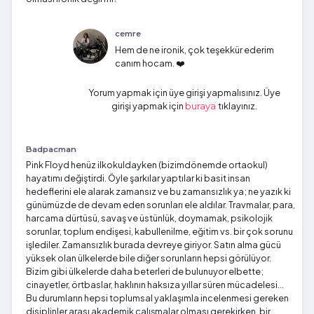
cemre
Hem de ne ironik, çok teşekkür ederim
canım hocam. ❤️
Yorum yapmak için üye girişi yapmalısınız. Üye
girişi yapmak için
tıklayınız.
buraya
Badpacman
Pink Floyd henüz ilkokuldayken (bizimdönemde ortaokul)
hayatımı değiştirdi. Öyle şarkılar yaptılar ki basit insan
hedeflerini ele alarak zamansız ve bu zamansızlık ya; ne yazık ki
günümüzde de devam eden sorunları ele aldılar. Travmalar, para,
harcama dürtüsü, savaş ve üstünlük, doymamak, psikolojik
sorunlar, toplum endişesi, kabullenilme, eğitim vs. bir çok sorunu
işlediler. Zamansızlık burada devreye giriyor. Satın alma gücü
yüksek olan ülkelerde bile diğer sorunların hepsi görülüyor.
Bizim gibi ülkelerde daha beterleri de bulunuyor elbette;
cinayetler, örtbaslar, haklının haksıza yıllar süren mücadelesi...
Bu durumların hepsi toplumsal yaklaşımla incelenmesi gereken
disiplinler arası akademik çalışmalar olması gerekirken, bir