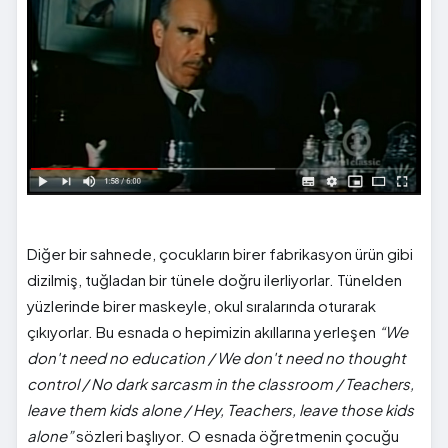
Diğer bir sahnede, çocukların birer fabrikasyon ürün gibi
dizilmiş, tuğladan bir tünele doğru ilerliyorlar. Tünelden
yüzlerinde birer maskeyle, okul sıralarında oturarak
çıkıyorlar. Bu esnada o hepimizin akıllarına yerleşen
“We
don't need no education / We don't need no thought
control / No dark sarcasm in the classroom / Teachers,
leave them kids alone / Hey, Teachers, leave those kids
alone”
sözleri başlıyor. O esnada öğretmenin çocuğu