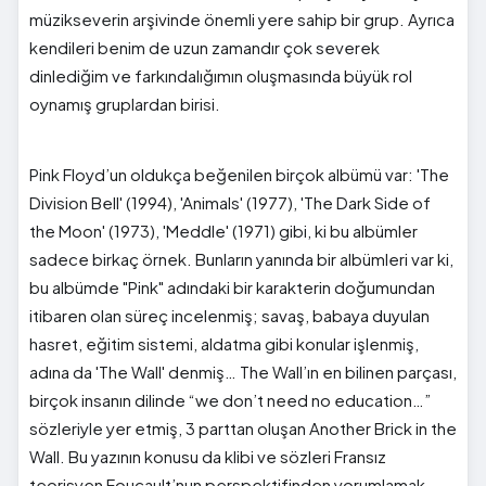
müzikseverin arşivinde önemli yere sahip bir grup. Ayrıca
kendileri benim de uzun zamandır çok severek
dinlediğim ve farkındalığımın oluşmasında büyük rol
oynamış gruplardan birisi.
Pink Floyd’un oldukça beğenilen birçok albümü var: 'The
Division Bell' (1994), 'Animals' (1977), 'The Dark Side of
the Moon' (1973), 'Meddle' (1971) gibi, ki bu albümler
sadece birkaç örnek. Bunların yanında bir albümleri var ki,
bu albümde "Pink" adındaki bir karakterin doğumundan
itibaren olan süreç incelenmiş; savaş, babaya duyulan
hasret, eğitim sistemi, aldatma gibi konular işlenmiş,
adına da 'The Wall' denmiş… The Wall’ın en bilinen parçası,
birçok insanın dilinde “we don’t need no education…”
sözleriyle yer etmiş, 3 parttan oluşan Another Brick in the
Wall. Bu yazının konusu da klibi ve sözleri Fransız
teorisyen Foucault’nun perspektifinden yorumlamak.