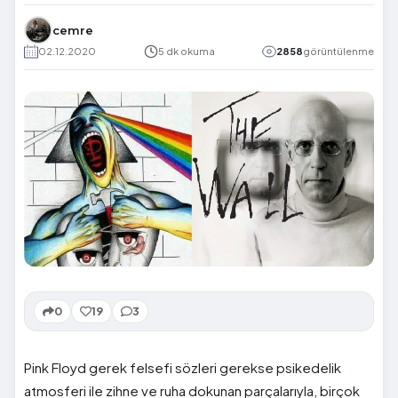
cemre
02.12.2020
5 dk okuma
2858
görüntülenme
0
19
3
Pink Floyd gerek felsefi sözleri gerekse psikedelik
atmosferi ile zihne ve ruha dokunan parçalarıyla, birçok