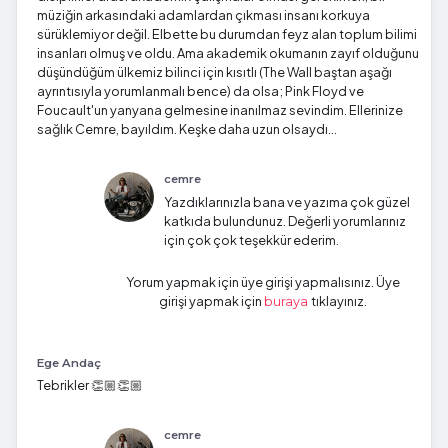
müziğin arkasındaki adamlardan çıkması insanı korkuya
sürüklemiyor değil. Elbette bu durumdan feyz alan toplum bilimi
insanları olmuş ve oldu. Ama akademik okumanın zayıf olduğunu
düşündüğüm ülkemiz bilinci için kısıtlı (The Wall baştan aşağı
ayrıntısıyla yorumlanmalı bence) da olsa; Pink Floyd ve
Foucault'un yanyana gelmesine inanılmaz sevindim. Ellerinize
sağlık Cemre, bayıldım. Keşke daha uzun olsaydı...
cemre
Yazdıklarınızla bana ve yazıma çok güzel
katkıda bulundunuz. Değerli yorumlarınız
için çok çok teşekkür ederim.
Yorum yapmak için üye girişi yapmalısınız. Üye
girişi yapmak için
tıklayınız.
buraya
Ege Andaç
Tebrikler 👏🏼👏🏼
cemre