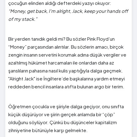
çocuğun elinden aldığı defterdeki yazıyı okuyor:
“Money, get back, I'm alright, Jack, keep your hands off
of my stack.”
Bir yerden tanıdık geldi mi? Bu sözler Pink Floyd’un
“Money” parçasından alıntılar. Bu sözlerin amacı, birçok
zengin insanın servetini korumak adına düşük vergiler ve
azaltılmış hükümet harcamaları ile onlardan daha az
şanslıların pahasına nasıl kulis yaptığıyla dalga geçmek.
"Alright Jack" ise İngiltere’de başkalarına yardım etmeyi
reddeden bencil insanlara atıfta bulunan argo bir terim.
Öğretmen çocukla ve şiiriyle dalga geçiyor, onu sınıfta
küçük düşürüyor ve şiirin gerçek anlamda bir “çöp”
olduğunu söylüyor. Çünkü bu düşünceler kapitalizm
zihniyetine bütünüyle karşı gelmekte.