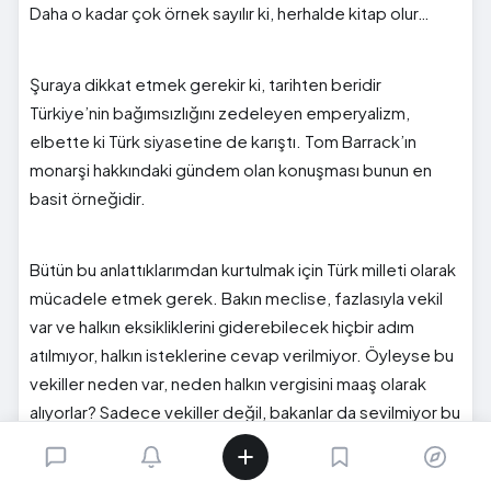
Daha o kadar çok örnek sayılır ki, herhalde kitap olur…
Şuraya dikkat etmek gerekir ki, tarihten beridir
Türkiye’nin bağımsızlığını zedeleyen emperyalizm,
elbette ki Türk siyasetine de karıştı. Tom Barrack’ın
monarşi hakkındaki gündem olan konuşması bunun en
basit örneğidir.
Bütün bu anlattıklarımdan kurtulmak için Türk milleti olarak
mücadele etmek gerek. Bakın meclise, fazlasıyla vekil
var ve halkın eksikliklerini giderebilecek hiçbir adım
atılmıyor, halkın isteklerine cevap verilmiyor. Öyleyse bu
vekiller neden var, neden halkın vergisini maaş olarak
alıyorlar? Sadece vekiller değil, bakanlar da sevilmiyor bu
ülkede, çünkü attıkları yanlış adımlar insanları bıktırıyor.
Çözüm üretmiyorlar.