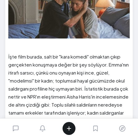
İşte film burada, salt bir "kara komedi" olmaktan çıkıp
gerçekten konuşmaya değer bir şey söylüyor. Emma'nın
itirafı sarsıcı, çünkü onu oynayan kişi ince, güzel,
"modelimsi" bir kadın; toplumsal hayal gücümüzde okul
saldırganı profiline hiç uymayan biri. İstatistik burada çok
nettir ve NPR'ın eleştirmeni Aisha Harris'in incelemesinde
de altını çizdiği gibi: Toplu silahlı saldırıların neredeyse
tamamı erkekler tarafından işleniyor; kadın saldırganlar
istatistiksel olarak bir istisna sayılacak kadar nadir.
Emma'nın itirafının bu kadar "düşünülemez" gelmesinin
sebebi, aslında saldırganlık ile cinsiyet arasında