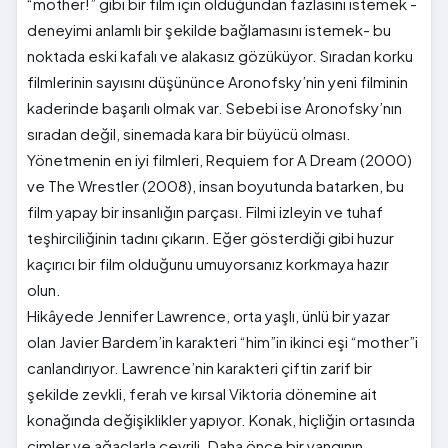
“mother!” gibi bir film için olduğundan fazlasını istemek -
deneyimi anlamlı bir şekilde bağlamasını istemek- bu
noktada eski kafalı ve alakasız gözüküyor. Sıradan korku
filmlerinin sayısını düşününce Aronofsky’nin yeni filminin
kaderinde başarılı olmak var. Sebebi ise Aronofsky’nın
sıradan değil, sinemada kara bir büyücü olması.
Yönetmenin en iyi filmleri, Requiem for A Dream (2000)
ve The Wrestler (2008), insan boyutunda batarken, bu
film yapay bir insanlığın parçası. Filmi izleyin ve tuhaf
teşhirciliğinin tadını çıkarın. Eğer gösterdiği gibi huzur
kaçırıcı bir film olduğunu umuyorsanız korkmaya hazır
olun.
Hikâyede Jennifer Lawrence, orta yaşlı, ünlü bir yazar
olan Javier Bardem’in karakteri “him”in ikinci eşi “mother”i
canlandırıyor. Lawrence’nin karakteri çiftin zarif bir
şekilde zevkli, ferah ve kırsal Viktoria dönemine ait
konağında değişiklikler yapıyor. Konak, hiçliğin ortasında
çimler ve ağaçlarla çevrili. Daha önce bir yangının