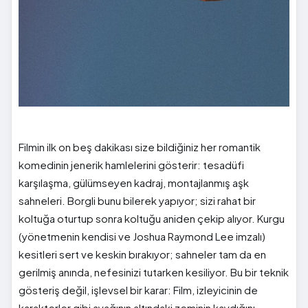
Filmin ilk on beş dakikası size bildiğiniz her romantik
komedinin jenerik hamlelerini gösterir: tesadüfi
karşılaşma, gülümseyen kadraj, montajlanmış aşk
sahneleri. Borgli bunu bilerek yapıyor; sizi rahat bir
koltuğa oturtup sonra koltuğu aniden çekip alıyor. Kurgu
(yönetmenin kendisi ve Joshua Raymond Lee imzalı)
kesitleri sert ve keskin bırakıyor; sahneler tam da en
gerilmiş anında, nefesinizi tutarken kesiliyor. Bu bir teknik
gösteriş değil, işlevsel bir karar: Film, izleyicinin de
karakterler gibi ayağının altındaki zeminin kaydığını