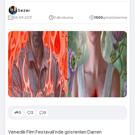
Sezer
05.09.2017
3 dk okuma
1500
görüntülenme
0
2
0
Venedik Film Festavali'nde gösterilen Darren