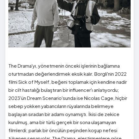
The Drama'yı, yönetmenin önceki işlerinin bağlamına
oturtmadan değerlendirmek eksik kalır. Borgli'nin 2022
filmi Sick of Myself, beğeni toplamak için kendine nadir
bir cilt hastalığı bulaştıran bir influencer'ı anlatıyordu;
2023'ün Dream Scenario'sunda ise Nicolas Cage, hiçbir
sebep yokken yabancıların rüyalarında belirmeye
başlayan sıradan bir adamı oynamıştı. İkisi de zekice
kurulmuş, ama bir türlü gerçek bir sona ulaşamayan
filmlerdi; parlak bir öncülün peşinden koşup nefesi
tükenen senaryolar. The Drama, eleştirmenlere göre