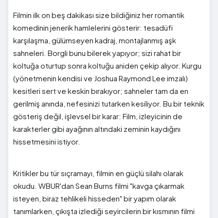
Filmin ilk on beş dakikası size bildiğiniz her romantik
komedinin jenerik hamlelerini gösterir: tesadüfi
karşılaşma, gülümseyen kadraj, montajlanmış aşk
sahneleri. Borgli bunu bilerek yapıyor; sizi rahat bir
koltuğa oturtup sonra koltuğu aniden çekip alıyor. Kurgu
(yönetmenin kendisi ve Joshua Raymond Lee imzalı)
kesitleri sert ve keskin bırakıyor; sahneler tam da en
gerilmiş anında, nefesinizi tutarken kesiliyor. Bu bir teknik
gösteriş değil, işlevsel bir karar: Film, izleyicinin de
karakterler gibi ayağının altındaki zeminin kaydığını
hissetmesini istiyor.
Kritikler bu tür sıçramayı, filmin en güçlü silahı olarak
okudu. WBUR'dan Sean Burns filmi "kavga çıkarmak
isteyen, biraz tehlikeli hisseden" bir yapım olarak
tanımlarken, çıkışta izlediği seyircilerin bir kısmının filmi