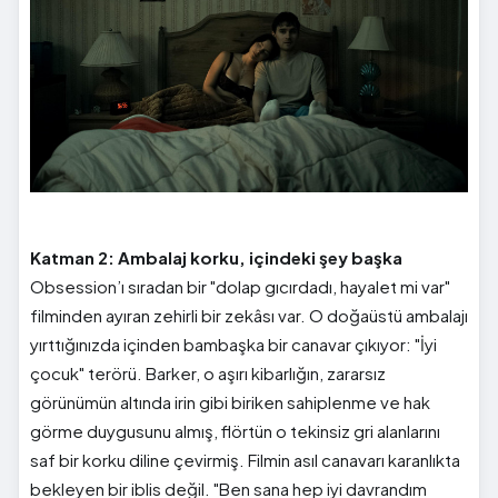
Katman 2: Ambalaj korku, içindeki şey başka
Obsession’ı sıradan bir "dolap gıcırdadı, hayalet mi var"
filminden ayıran zehirli bir zekâsı var. O doğaüstü ambalajı
yırttığınızda içinden bambaşka bir canavar çıkıyor: "İyi
çocuk" terörü. Barker, o aşırı kibarlığın, zararsız
görünümün altında irin gibi biriken sahiplenme ve hak
görme duygusunu almış, flörtün o tekinsiz gri alanlarını
saf bir korku diline çevirmiş. Filmin asıl canavarı karanlıkta
bekleyen bir iblis değil. "Ben sana hep iyi davrandım