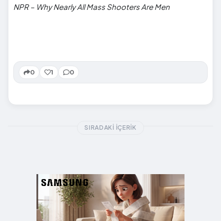
NPR – Why Nearly All Mass Shooters Are Men
0
1
0
SIRADAKI İÇERIK