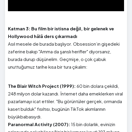
Katman 3: Bu film bir istisna değil, bir gelenek ve
Hollywood hâlâ ders çıkarmadı
Asıl mesele de burada başlıyor. Obsession’ın gişedeki
zaferine bakıp "Amma da şanslı herifler" diyorsanız,
burada durup düşünelim. Geçmişe, o çok çabuk
unuttuğumuz tarihe kısa bir tura çıkalım:
The Blair Witch Project (1999):
60 bin dolara çekildi,
248 milyon dolar kazandı. İnternet daha emeklerken viral
pazarlamayı icat ettiler. "Bu görüntüler gerçek, ormanda
kaset bulduk" fısıltısı, bugünün TikTok akımlarının
büyükbabasıydı.
Paranormal Activity (2007):
15 bin dolarlık, evinizin
salonunda çekebileceğiniz bir kamera kaydı 193 milyon