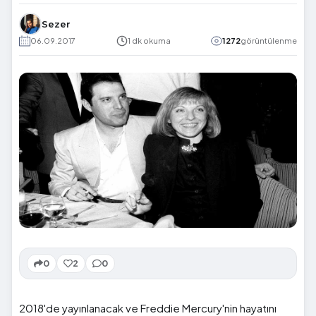
Sezer
06.09.2017
1 dk okuma
1272
görüntülenme
0
2
0
2018'de yayınlanacak ve Freddie Mercury'nin hayatını