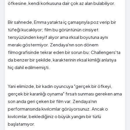
öfkesine, kendi korkusuna dair çok az alan bulabiliyor.
Bir sahnede, Emma yatakta iç çamaşırıyla poz verip bir
tüfeği kucaklıyor; film bu görüntünün cinsiyet
tersyüzünden keyif alıyor ama ırksal boyutuna aynı
merakı göstermiyor. Zendaya'nın son dönem
filmografisinde tekrar eden bir sorun bu: Challengers'ta
da benzer bir şekilde, karakterinin ırksal kimliği anlatıya
hiç dahil edilmemişti.
Yani elimizde, bir kadın oyuncuya "gerçek bir öfkeyi,
gerçek bir karanlığı oynama" fırsatı sunması gereken ama
son anda geri çeken bir film var. Zendaya'nın
performansında kıvılcımlar görüyorsunuz. Ancak o
kıvılcımlar, beklediğiniz o büyük yangını bir türlü
başlatamıyor.