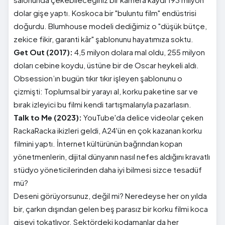
dolar gişe yaptı. Koskoca bir "buluntu film" endüstrisi
doğurdu. Blumhouse modeli dediğimiz o "düşük bütçe,
zekice fikir, garanti kâr" şablonunu hayatımıza soktu.
Get Out (2017):
4,5 milyon dolara mal oldu, 255 milyon
doları cebine koydu, üstüne bir de Oscar heykeli aldı.
Obsession’ın bugün tıkır tıkır işleyen şablonunu o
çizmişti: Toplumsal bir yarayı al, korku paketine sar ve
bırak izleyici bu filmi kendi tartışmalarıyla pazarlasın.
Talk to Me (2023):
YouTube'da delice videolar çeken
RackaRacka ikizleri geldi, A24'ün en çok kazanan korku
filmini yaptı. İnternet kültürünün bağrından kopan
yönetmenlerin, dijital dünyanın nasıl nefes aldığını kravatlı
stüdyo yöneticilerinden daha iyi bilmesi sizce tesadüf
mü?
Deseni görüyorsunuz, değil mi? Neredeyse her on yılda
bir, çarkın dışından gelen beş parasız bir korku filmi koca
gişeyi tokatlıyor. Sektördeki kodamanlar da her