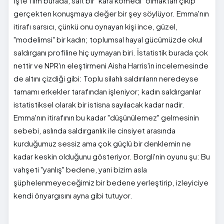
İşte film burada, salt bir "kara komedi" olmaktan çıkıp
gerçekten konuşmaya değer bir şey söylüyor. Emma'nın
itirafı sarsıcı, çünkü onu oynayan kişi ince, güzel,
"modelimsi" bir kadın; toplumsal hayal gücümüzde okul
saldırganı profiline hiç uymayan biri. İstatistik burada çok
nettir ve NPR'ın eleştirmeni Aisha Harris'in incelemesinde
de altını çizdiği gibi: Toplu silahlı saldırıların neredeyse
tamamı erkekler tarafından işleniyor; kadın saldırganlar
istatistiksel olarak bir istisna sayılacak kadar nadir.
Emma'nın itirafının bu kadar "düşünülemez" gelmesinin
sebebi, aslında saldırganlık ile cinsiyet arasında
kurduğumuz sessiz ama çok güçlü bir denklemin ne
kadar keskin olduğunu gösteriyor. Borgli'nin oyunu şu: Bu
vahşeti "yanlış" bedene, yani bizim asla
şüphelenmeyeceğimiz bir bedene yerleştirip, izleyiciye
kendi önyargısını ayna gibi tutuyor.