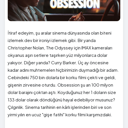
İtiraf edeyim, şu aralar sinema dünyasında olan biteni
izlemek dev bir ironiyi izlemek gibi. Bir yanda
Christopher Nolan, The Odyssey için IMAX kameraları
okyanus aşırı setlere taşırken yüz milyonlarca dolar
yakıyor. Diğer yanda? Curry Barker. Üç ay öncesine
kadar adını muhtemelen hiçbirimizin duymadığı bir adam.
Cebindeki 750 bin dolarla bir korku filmi çekti ve geldi,
gişenin zirvesine oturdu. Obsession şu an 100 milyon
dolar barajını çoktan aştı. Koyduğunuz her 1 doların size
133 dolar olarak döndüğünü hayal edebiliyor musunuz?
Çılgınlık. Sinema tarihinin en kârlı işlerinden biri ve son
yirmi yılın en ucuz "gişe fatihi" korku filmi karşımızdaki.