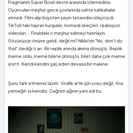
Fragmanını Super Bowl devre arasında izlemediniz.
Oyuncuları meşhur gece şovlarında sahte kahkahalar
atmadı. Filmi alıp büyüten şeyin ta kendisi izleyiciydi.
TikTok'taki hayran kurguları, komedi skeçleri, reaksiyon
videoları... Finaldeki o meşhur sahneyi hatırlayın.
Gözünüzün önüne geldi, değil mi? Nikki'nin "No, don't do
that" dediği o an. Bir replik anında akıma dönüştü. Replik
meme oldu, meme bilete dönüştü, bilet daha çok meme
üretti. Kendi kendini şarj eden devasa bir makine.
Şunu fark etmemiz lazım: Virallik artık işin sosu değil. Ana
yemeğin ta kendisi. Dağıtım ağının yeni adı bu.