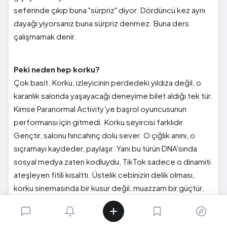
seferinde çıkıp buna "sürpriz" diyor. Dördüncü kez aynı
dayağı yiyorsanız buna sürpriz denmez. Buna ders
çalışmamak denir.
Peki neden hep korku?
Çok basit. Korku, izleyicinin perdedeki yıldıza değil, o
karanlık salonda yaşayacağı deneyime bilet aldığı tek tür.
Kimse Paranormal Activity’ye başrol oyuncusunun
performansı için gitmedi. Korku seyircisi farklıdır.
Gençtir, salonu hıncahınç dolu sever. O çığlık anını, o
sıçramayı kaydeder, paylaşır. Yani bu türün DNA'sında
sosyal medya zaten kodluydu, TikTok sadece o dinamiti
ateşleyen fitili kısalttı. Üstelik cebinizin delik olması,
korku sinemasında bir kusur değil, muazzam bir güçtür.
Göstermediğiniz şey, gösterdiğinizden hep daha
korkunçtur. Ve en güzeli? Göstermemek tamamen