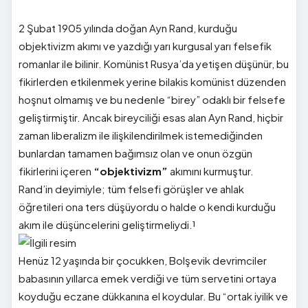
2 Şubat 1905 yılında doğan Ayn Rand, kurduğu
objektivizm akımı ve yazdığı yarı kurgusal yarı felsefik
romanlar ile bilinir. Komünist Rusya’da yetişen düşünür, bu
fikirlerden etkilenmek yerine bilakis komünist düzenden
hoşnut olmamış ve bu nedenle “birey” odaklı bir felsefe
geliştirmiştir. Ancak bireyciliği esas alan Ayn Rand, hiçbir
zaman liberalizm ile ilişkilendirilmek istemediğinden
bunlardan tamamen bağımsız olan ve onun özgün
fikirlerini içeren
“objektivizm”
akımını kurmuştur.
Rand’in deyimiyle; tüm felsefi görüşler ve ahlak
öğretileri ona ters düşüyordu o halde o kendi kurduğu
akım ile düşüncelerini geliştirmeliydi.¹
Henüz 12 yaşında bir çocukken, Bolşevik devrimciler
babasının yıllarca emek verdiği ve tüm servetini ortaya
koyduğu eczane dükkanına el koydular. Bu “ortak iyilik ve