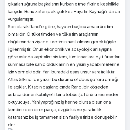
çıkarları uğruna başkalarını kurban etme fikrine kesinlikle
karşıdır. Bunu zaten pek çok kez Hayatın Kaynağı’nda da
vurgulamıştır.
Son olarak Rand’e göre, hayatın başlıca amacı üretim
olmalıdır. O tüketimden ve tüketim araçlarının
dağıtımından ziyade, üretimin nasıl olması gerektiğiyle
ilgilenmiştir. Onun ekonomik ve sosyolojik anlayışına
göre aslında kapitalist sistem, tüm insanlara eşit fırsatları
sunmasa bile sahip olduklarının en iyisini yapabilmelerine
izin vermektedir. Yani buradaki esas unsur yaratıcılıktır.
Atlas Silkindi’de yazar bu durumu otobüs şoförü örneği
ile açıklar. Kitabın başlangıcında Rand, bir köşeden
ustaca dönen kabiliyetli bir otobüs şoförünü resmeder
okuyucuya. Yani yaptığınız iş her ne olursa olsun ona
kendinizden birer parça, özgünlük ve yaratıcılık
katarsanız bu iş tamamen sizin faaliyetinize dönüşebilir
der.