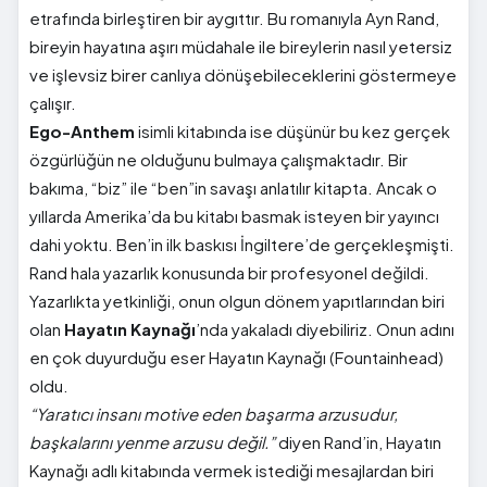
etrafında birleştiren bir aygıttır. Bu romanıyla Ayn Rand,
bireyin hayatına aşırı müdahale ile bireylerin nasıl yetersiz
ve işlevsiz birer canlıya dönüşebileceklerini göstermeye
çalışır.
Ego-
Anthem
isimli kitabında ise düşünür bu kez gerçek
özgürlüğün ne olduğunu bulmaya çalışmaktadır. Bir
bakıma, “biz” ile “ben”in savaşı anlatılır kitapta. Ancak o
yıllarda Amerika’da bu kitabı basmak isteyen bir yayıncı
dahi yoktu. Ben’in ilk baskısı İngiltere’de gerçekleşmişti.
Rand hala yazarlık konusunda bir profesyonel değildi.
Yazarlıkta yetkinliği, onun olgun dönem yapıtlarından biri
olan
Hayatın Kaynağı
’nda yakaladı diyebiliriz. Onun adını
en çok duyurduğu eser Hayatın Kaynağı (Fountainhead)
oldu.
“Yaratıcı insanı motive eden başarma arzusudur,
başkalarını yenme arzusu değil.”
diyen Rand’in, Hayatın
Kaynağı adlı kitabında vermek istediği mesajlardan biri