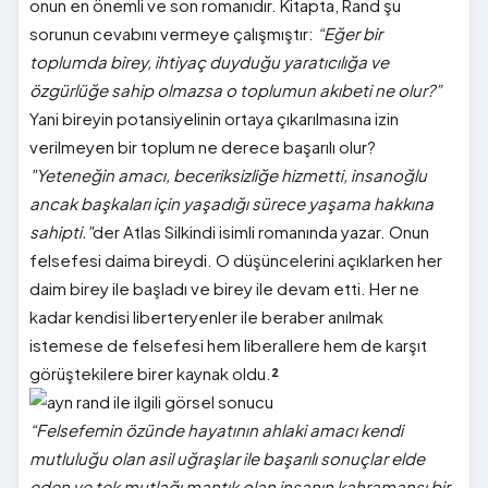
onun en önemli ve son romanıdır. Kitapta, Rand şu
sorunun cevabını vermeye çalışmıştır:
“Eğer bir
toplumda birey, ihtiyaç duyduğu yaratıcılığa ve
özgürlüğe sahip olmazsa o toplumun akıbeti ne olur?”
Yani bireyin potansiyelinin ortaya çıkarılmasına izin
verilmeyen bir toplum ne derece başarılı olur?
"Yeteneğin amacı, beceriksizliğe hizmetti, insanoğlu
ancak başkaları için yaşadığı sürece yaşama hakkına
sahipti."
der Atlas Silkindi isimli romanında yazar. Onun
felsefesi daima bireydi. O düşüncelerini açıklarken her
daim birey ile başladı ve birey ile devam etti. Her ne
kadar kendisi liberteryenler ile beraber anılmak
istemese de felsefesi hem liberallere hem de karşıt
görüştekilere birer kaynak oldu.
²
“Felsefemin özünde hayatının ahlaki amacı kendi
mutluluğu olan asil uğraşlar ile başarılı sonuçlar elde
eden ve tek mutlağı mantık olan insanın kahramansı bir