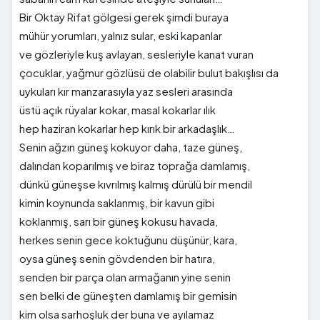
Bir Oktay Rifat gölgesi gerek şimdi buraya
mühür yorumları, yalnız sular, eski kapanlar
ve gözleriyle kuş avlayan, sesleriyle kanat vuran
çocuklar, yağmur gözlüsü de olabilir bulut bakışlısı da
uykuları kır manzarasıyla yaz sesleri arasında
üstü açık rüyalar kokar, masal kokarlar ılık
hep haziran kokarlar hep kırık bir arkadaşlık…
Senin ağzın güneş kokuyor daha, taze güneş,
dalından koparılmış ve biraz toprağa damlamış,
dünkü güneşse kıvrılmış kalmış dürülü bir mendil
kimin koynunda saklanmış, bir kavun gibi
koklanmış, sarı bir güneş kokusu havada,
herkes senin gece koktuğunu düşünür, kara,
oysa güneş senin gövdenden bir hatıra,
senden bir parça olan armağanın yine senin
sen belki de güneşten damlamış bir gemisin
kim olsa sarhoşluk der buna ve ayılamaz