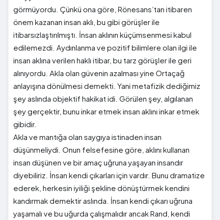
görmüyordu. Çünkü ona göre, Rönesans’tan itibaren
önem kazanan insan aklı, bu gibi görüşler ile
itibarsızlaştırılmıştı. İnsan aklının küçümsenmesi kabul
edilemezdi. Aydınlanma ve pozitif bilimlere olan ilgi ile
insan aklına verilen haklı itibar, bu tarz görüşler ile geri
alınıyordu. Akla olan güvenin azalması yine Ortaçağ
anlayışına dönülmesi demekti. Yani metafizik dediğimiz
şey aslında objektif hakikat idi. Görülen şey, algılanan
şey gerçektir, bunu inkar etmek insan aklını inkar etmek
gibidir.
Akla ve mantığa olan saygıya istinaden insan
düşünmeliydi. Onun felsefesine göre, aklını kullanan
insan düşünen ve bir amaç uğruna yaşayan insandır
diyebiliriz. İnsan kendi çıkarları için vardır. Bunu dramatize
ederek, herkesin iyiliği şekline dönüştürmek kendini
kandırmak demektir aslında. İnsan kendi çıkarı uğruna
yaşamalı ve bu uğurda çalışmalıdır ancak Rand, kendi