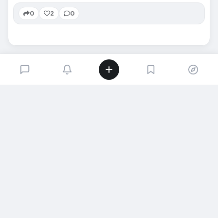
0
2
0
SIRADAKI İÇERIK