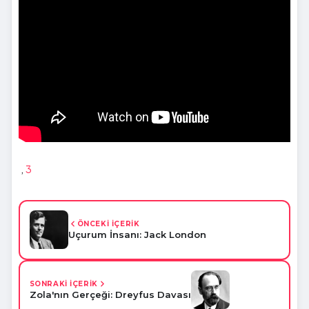
,
3
ÖNCEKİ İÇERİK
Uçurum İnsanı: Jack London
SONRAKİ İÇERİK
Zola'nın Gerçeği: Dreyfus Davası