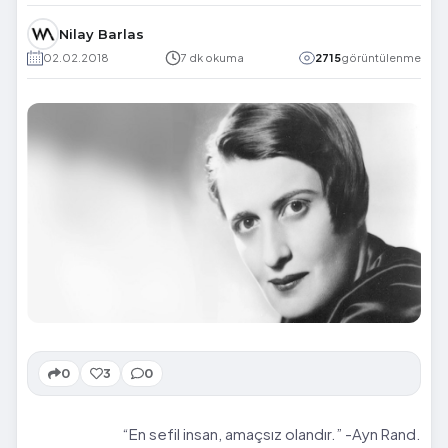
Nilay Barlas
02.02.2018
7 dk okuma
2715
görüntülenme
0
3
0
“En sefil insan, amaçsız olandır.” -Ayn Rand.