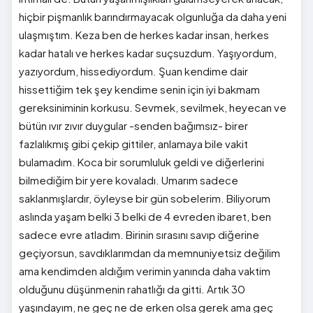
hiçbir pişmanlık barındırmayacak olgunluğa da daha yeni
ulaşmıştım. Keza ben de herkes kadar insan, herkes
kadar hatalı ve herkes kadar suçsuzdum. Yaşıyordum,
yazıyordum, hissediyordum. Şuan kendime dair
hissettiğim tek şey kendime senin için iyi bakmam
gereksiniminin korkusu. Sevmek, sevilmek, heyecan ve
bütün ıvır zıvır duygular -senden bağımsız- birer
fazlalıkmış gibi çekip gittiler, anlamaya bile vakit
bulamadım. Koca bir sorumluluk geldi ve diğerlerini
bilmediğim bir yere kovaladı. Umarım sadece
saklanmışlardır, öyleyse bir gün sobelerim. Biliyorum
aslında yaşam belki 3 belki de 4 evreden ibaret, ben
sadece evre atladım. Birinin sırasını savıp diğerine
geçiyorsun, savdıklarımdan da memnuniyetsiz değilim
ama kendimden aldığım verimin yanında daha vaktim
olduğunu düşünmenin rahatlığı da gitti. Artık 30
yaşındayım, ne geç ne de erken olsa gerek ama geç