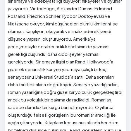
sinemaya ve edebiyata ilgi duyuyor; hikayeler ve oyunlar
yazıyordu. Victor Hugo, Alexander Dumas, Edmond
Rostand, Friedrich Schiller, Fyodor Dostoyevski ve
Nietzsche okuyor, kimi düşünceleri olumlu kimilerini ise
olumsuz karşılıyor; okuyarak ve analiz ederek kendi
düşünce yapısını oluşturuyordu. Amerika’ya
yerleşmesiyle beraber artık kendisinin de yazması
gerektiği düşündü, daha ciddi şeyler yazması
gerekiyordu. Sinemaya ilgisi olan Rand, Hollywood’a
giderek senaristlik kariyeri yapmaya çalıştı birkaç
senaryosunu Universal Studios’a sattı. Daha sonraları
daha farklı bir alana doğru kaydı. Senaryo yazarlığından,
roman yazarlığına doğru güzel bir yolculuk gerçekleştirdi
ancak bu yolculuk bir bakıma da radikaldi. Romanları
sadece dümdüz bir kurgu barındırmıyordu. O yıllarca
oluşturduğu felsefi görüşlerini bu romanlar aracılığı ile
açığa çıkarıyordu. Kitapların konusunun altında her daim
bir felsefi düşünce bulunurdu. Rand, görüşlerini kurgu ile