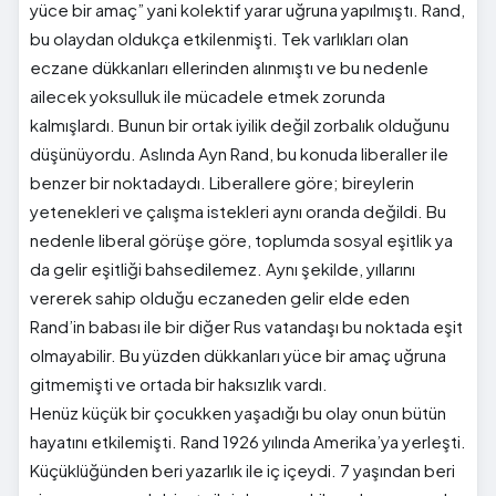
yüce bir amaç” yani kolektif yarar uğruna yapılmıştı. Rand,
bu olaydan oldukça etkilenmişti. Tek varlıkları olan
eczane dükkanları ellerinden alınmıştı ve bu nedenle
ailecek yoksulluk ile mücadele etmek zorunda
kalmışlardı. Bunun bir ortak iyilik değil zorbalık olduğunu
düşünüyordu. Aslında Ayn Rand, bu konuda liberaller ile
benzer bir noktadaydı. Liberallere göre; bireylerin
yetenekleri ve çalışma istekleri aynı oranda değildi. Bu
nedenle liberal görüşe göre, toplumda sosyal eşitlik ya
da gelir eşitliği bahsedilemez. Aynı şekilde, yıllarını
vererek sahip olduğu eczaneden gelir elde eden
Rand’in babası ile bir diğer Rus vatandaşı bu noktada eşit
olmayabilir. Bu yüzden dükkanları yüce bir amaç uğruna
gitmemişti ve ortada bir haksızlık vardı.
Henüz küçük bir çocukken yaşadığı bu olay onun bütün
hayatını etkilemişti. Rand 1926 yılında Amerika’ya yerleşti.
Küçüklüğünden beri yazarlık ile iç içeydi. 7 yaşından beri