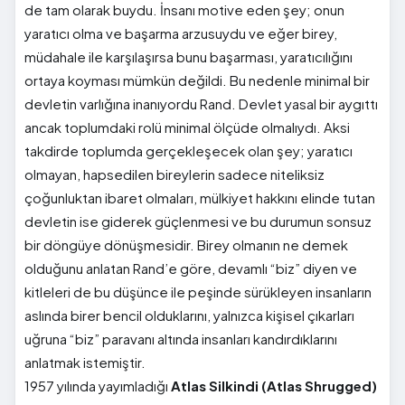
de tam olarak buydu. İnsanı motive eden şey; onun
yaratıcı olma ve başarma arzusuydu ve eğer birey,
müdahale ile karşılaşırsa bunu başarması, yaratıcılığını
ortaya koyması mümkün değildi. Bu nedenle minimal bir
devletin varlığına inanıyordu Rand. Devlet yasal bir aygıttı
ancak toplumdaki rolü minimal ölçüde olmalıydı. Aksi
takdirde toplumda gerçekleşecek olan şey; yaratıcı
olmayan, hapsedilen bireylerin sadece niteliksiz
çoğunluktan ibaret olmaları, mülkiyet hakkını elinde tutan
devletin ise giderek güçlenmesi ve bu durumun sonsuz
bir döngüye dönüşmesidir. Birey olmanın ne demek
olduğunu anlatan Rand’e göre, devamlı “biz” diyen ve
kitleleri de bu düşünce ile peşinde sürükleyen insanların
aslında birer bencil olduklarını, yalnızca kişisel çıkarları
uğruna “biz” paravanı altında insanları kandırdıklarını
anlatmak istemiştir.
1957 yılında yayımladığı
Atlas Silkindi (Atlas Shrugged)