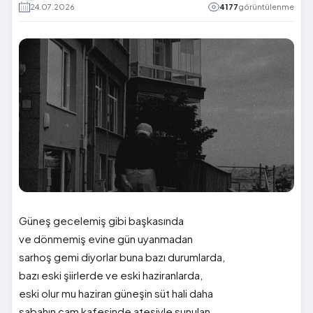
24.07.2026
4177
görüntülenme
Güneş gecelemiş gibi başkasında
ve dönmemiş evine gün uyanmadan
sarhoş gemi diyorlar buna bazı durumlarda,
bazı eski şiirlerde ve eski haziranlarda,
eski olur mu haziran güneşin süt hali daha
sabahın cam kafesinde ateşiyle sunulan…