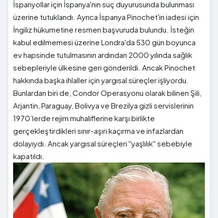
İspanyollar için İspanya'nın suç duyurusunda bulunması
üzerine tutuklandı. Ayrıca İspanya Pinochet'in iadesi için
İngiliz hükumetine resmen başvuruda bulundu. İsteğin
kabul edilmemesi üzerine Londra'da 530 gün boyunca
ev hapsinde tutulmasının ardından 2000 yılında sağlık
sebepleriyle ülkesine geri gönderildi. Ancak Pinochet
hakkında başka ihlaller için yargısal süreçler işliyordu.
Bunlardan biri de, Condor Operasyonu olarak bilinen Şili,
Arjantin, Paraguay, Bolivya ve Brezilya gizli servislerinin
1970’lerde rejim muhaliflerine karşı birlikte
gerçekleştirdikleri sınır-aşırı kaçırma ve infazlardan
dolayıydı. Ancak yargısal süreçleri ''yaşlılık'' sebebiyle
kapatıldı.