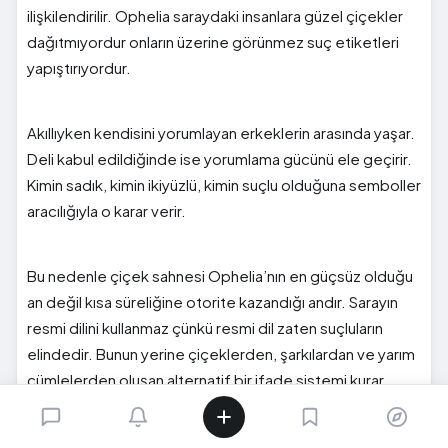
ilişkilendirilir. Ophelia saraydaki insanlara güzel çiçekler
dağıtmıyordur onların üzerine görünmez suç etiketleri
yapıştırıyordur.
Akıllıyken kendisini yorumlayan erkeklerin arasında yaşar.
Deli kabul edildiğinde ise yorumlama gücünü ele geçirir.
Kimin sadık, kimin ikiyüzlü, kimin suçlu olduğuna semboller
aracılığıyla o karar verir.
Bu nedenle çiçek sahnesi Ophelia’nın en güçsüz olduğu
an değil kısa süreliğine otorite kazandığı andır. Sarayın
resmi dilini kullanmaz çünkü resmi dil zaten suçluların
elindedir. Bunun yerine çiçeklerden, şarkılardan ve yarım
cümlelerden oluşan alternatif bir ifade sistemi kurar.
Deliliği sansürü aşmasına izin verir.