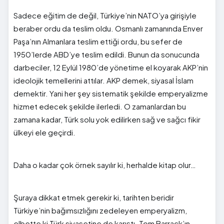
Sadece eğitim de değil, Türkiye’nin NATO’ya girişiyle
beraber ordu da teslim oldu. Osmanlı zamanında Enver
Paşa’nın Almanlara teslim ettiği ordu, bu sefer de
1950’lerde ABD’ye teslim edildi. Bunun da sonucunda
darbeciler, 12 Eylül 1980’de yönetime el koyarak AKP’nin
ideolojik temellerini attılar. AKP demek, siyasal İslam
demektir. Yani her şey sistematik şekilde emperyalizme
hizmet edecek şekilde ilerledi. O zamanlardan bu
zamana kadar, Türk solu yok edilirken sağ ve sağcı fikir
ülkeyi ele geçirdi.
Daha o kadar çok örnek sayılır ki, herhalde kitap olur…
Şuraya dikkat etmek gerekir ki, tarihten beridir
Türkiye’nin bağımsızlığını zedeleyen emperyalizm,
elbette ki Türk siyasetine de karıştı. Tom Barrack’ın