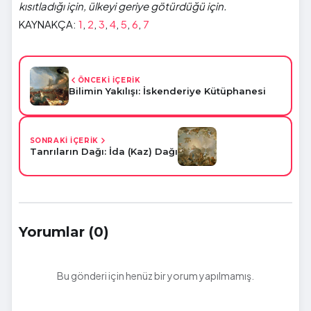
kısıtladığı için, ülkeyi geriye götürdüğü için.
KAYNAKÇA:
1
,
2
,
3
,
4
,
5
,
6
,
7
ÖNCEKİ İÇERİK
Bilimin Yakılışı: İskenderiye Kütüphanesi
SONRAKİ İÇERİK
Tanrıların Dağı: İda (Kaz) Dağı
Yorumlar (0)
Bu gönderi için henüz bir yorum yapılmamış.