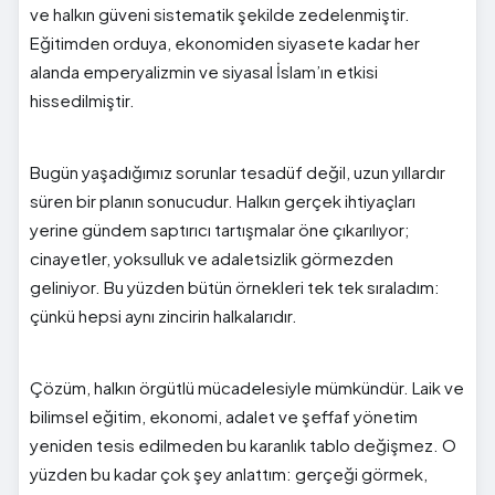
ve halkın güveni sistematik şekilde zedelenmiştir.
Eğitimden orduya, ekonomiden siyasete kadar her
alanda emperyalizmin ve siyasal İslam’ın etkisi
hissedilmiştir.
Bugün yaşadığımız sorunlar tesadüf değil, uzun yıllardır
süren bir planın sonucudur. Halkın gerçek ihtiyaçları
yerine gündem saptırıcı tartışmalar öne çıkarılıyor;
cinayetler, yoksulluk ve adaletsizlik görmezden
geliniyor. Bu yüzden bütün örnekleri tek tek sıraladım:
çünkü hepsi aynı zincirin halkalarıdır.
Çözüm, halkın örgütlü mücadelesiyle mümkündür. Laik ve
bilimsel eğitim, ekonomi, adalet ve şeffaf yönetim
yeniden tesis edilmeden bu karanlık tablo değişmez. O
yüzden bu kadar çok şey anlattım: gerçeği görmek,