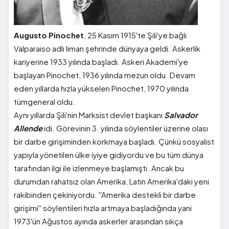
Augusto Pinochet
, 25 Kasım 1915'te Şili'ye bağlı
Valparaiso adlı liman şehrinde dünyaya geldi. Askerlik
kariyerine 1933 yılında başladı. Askeri Akademi'ye
başlayan Pinochet, 1936 yılında mezun oldu. Devam
eden yıllarda hızla yükselen Pinochet, 1970 yılında
tümgeneral oldu.
Aynı yıllarda Şili'nin Marksist devlet başkanı
Salvador
Allende
idi. Görevinin 3. yılında söylentiler üzerine olası
bir darbe girişiminden korkmaya başladı. Çünkü sosyalist
yapıyla yönetilen ülke iyiye gidiyordu ve bu tüm dünya
tarafından ilgi ile izlenmeye başlamıştı. Ancak bu
durumdan rahatsız olan Amerika, Latin Amerika'daki yeni
rakibinden çekiniyordu. ''Amerika destekli bir darbe
girişimi'' söylentileri hızla artmaya başladığında yani
1973'ün Ağustos ayında askerler arasından sıkça