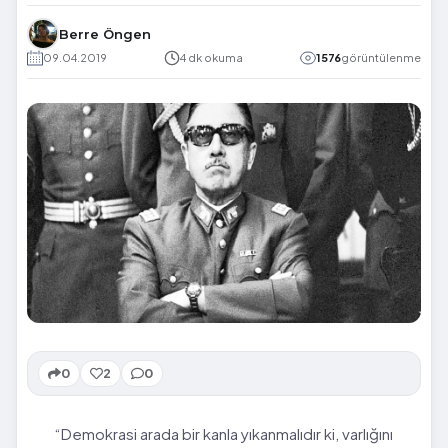
Berre Öngen
09.04.2019
4 dk okuma
1576
görüntülenme
0
2
0
“Demokrasi arada bir kanla yıkanmalıdır ki, varlığını