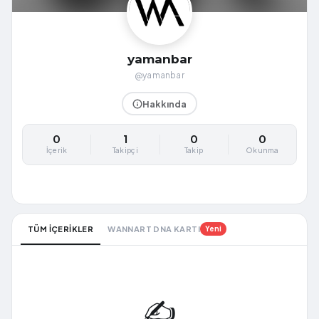
yamanbar
@yamanbar
Hakkında
0
1
0
0
İçerik
Takipçi
Takip
Okunma
TÜM İÇERİKLER
WANNART DNA KARTI
Yeni
✍️