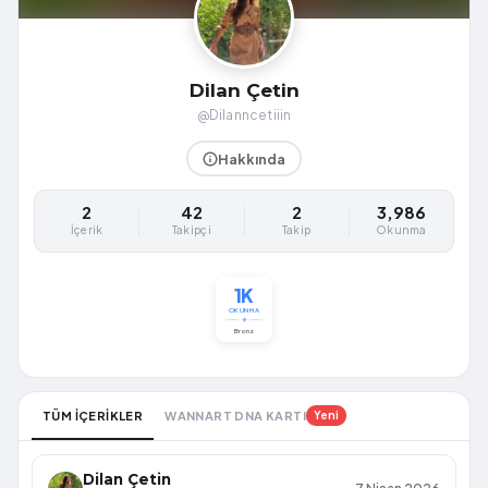
Dilan Çetin
@Dilanncetiiin
Hakkında
2
42
2
3,986
İçerik
Takipçi
Takip
Okunma
1K
OKUNMA
Bronz
TÜM İÇERİKLER
WANNART DNA KARTI
Yeni
Dilan Çetin