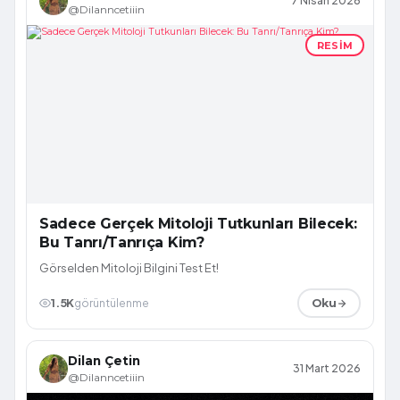
7 Nisan 2026
@Dilanncetiiin
RESIM
Sadece Gerçek Mitoloji Tutkunları Bilecek:
Bu Tanrı/Tanrıça Kim?
Görselden Mitoloji Bilgini Test Et!
1.5K
görüntülenme
Oku
Dilan Çetin
31 Mart 2026
@Dilanncetiiin