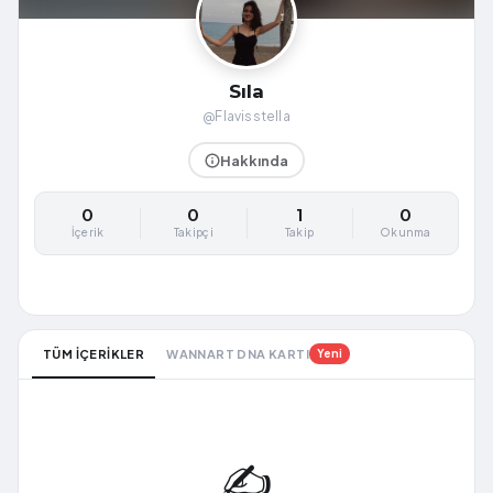
Sıla
@Flavisstella
Hakkında
0
0
1
0
İçerik
Takipçi
Takip
Okunma
TÜM İÇERİKLER
WANNART DNA KARTI
Yeni
✍️