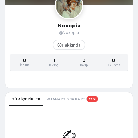
Noxopia
@Noxopia
Hakkında
0
1
0
0
İçerik
Takipçi
Takip
Okunma
TÜM İÇERİKLER
WANNART DNA KARTI
Yeni
✍️