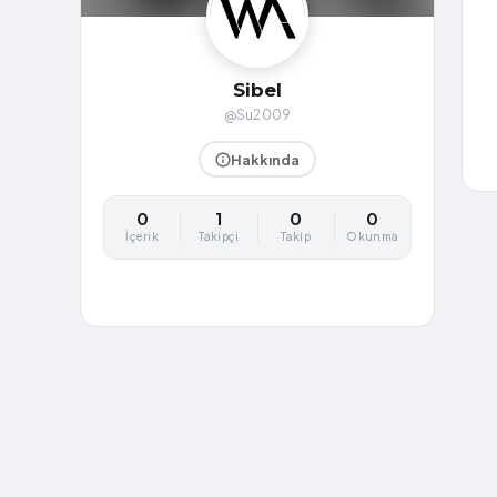
Sibel
@Su2009
Hakkında
0
1
0
0
İçerik
Takipçi
Takip
Okunma