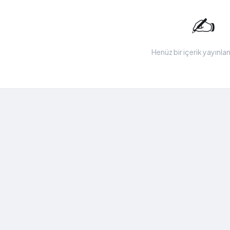
✍️
Henüz bir içerik yayınl