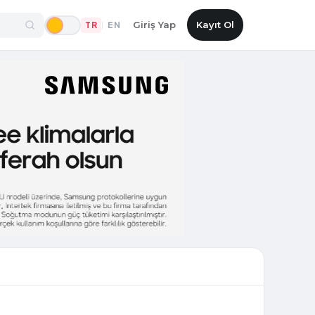
Giriş Yap
Kayıt Ol
TR
EN
|