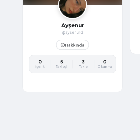
Ayşenur
@aysenurd
Hakkında
0
5
3
0
İçerik
Takipçi
Takip
Okunma