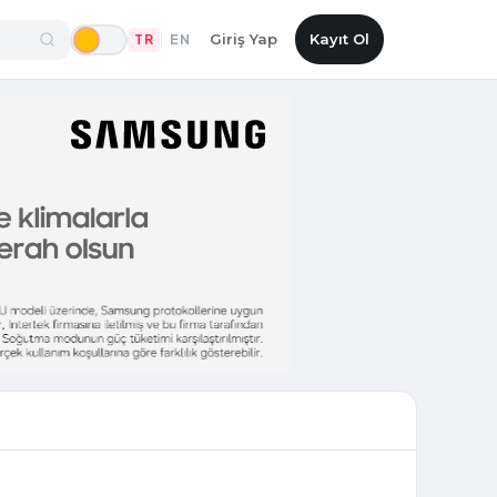
Giriş Yap
Kayıt Ol
TR
EN
|