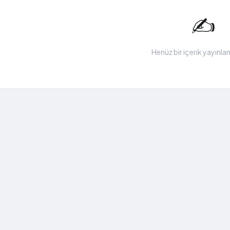
✍️
Henüz bir içerik yayınl