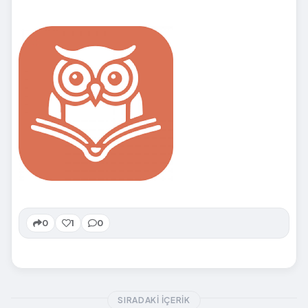
0
1
0
SIRADAKI İÇERIK