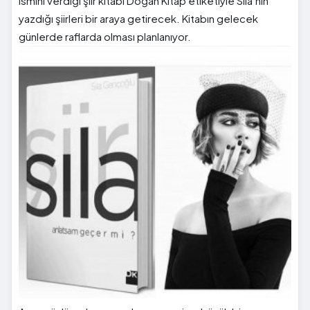
ismini verdiği şiir kitabı Doğan Kitap etiketiyle Sıla’nın
yazdığı şiirleri bir araya getirecek. Kitabın gelecek
günlerde raflarda olması planlanıyor.