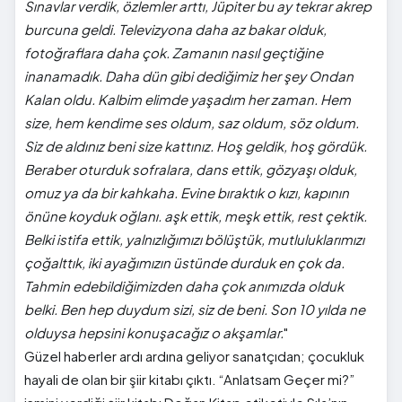
Sınavlar verdik, özlemler arttı, Jüpiter bu ay tekrar akrep
burcuna geldi. Televizyona daha az bakar olduk,
fotoğraflara daha çok. Zamanın nasıl geçtiğine
inanamadık. Daha dün gibi dediğimiz her şey Ondan
Kalan oldu. Kalbim elimde yaşadım her zaman. Hem
size, hem kendime ses oldum, saz oldum, söz oldum.
Siz de aldınız beni size kattınız. Hoş geldik, hoş gördük.
Beraber oturduk sofralara, dans ettik, gözyaşı olduk,
omuz ya da bir kahkaha. Evine bıraktık o kızı, kapının
önüne koyduk oğlanı. aşk ettik, meşk ettik, rest çektik.
Belki istifa ettik, yalnızlığımızı bölüştük, mutluluklarımızı
çoğalttık, iki ayağımızın üstünde durduk en çok da.
Tahmin edebildiğimizden daha çok anımızda olduk
belki. Ben hep duydum sizi, siz de beni. Son 10 yılda ne
olduysa hepsini konuşacağız o akşamlar.
"
Güzel haberler ardı ardına geliyor sanatçıdan; çocukluk
hayali de olan bir şiir kitabı çıktı. “Anlatsam Geçer mi?”