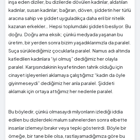
inşa eden diziler, bu dizilerde dövülen kadınlar, aldatılan
kadınlar, susan kadınlar; bağıran, döven, şiddetin her türlü
aracına sahip ve şiddet uyguladıkça daha eril bir nitelik
kazanan erkekler… Hepsi toplumdaki şiddeti besliyor. Bu
doğru. Doğru ama eksik; çünkü medyada yaşanan bu
üretim, bir yerden sonra bizim yaşadıklarımızla da paralel.
Suça sürüklediğimiz çocuklarla paralel. Namus adı altında
katledilen kadınlara “iyi olmuş” dediğimiz her olayla
paralel. Karşısındakinin kıyafetinden tahrik olduğu için
cinayet işleyenleri aklamaya çalıştığımız “kadın da öyle
giyinmeseydi” dediğimiz her anla paralel. Şiddeti
aklamak için ortaya attığımız her nedenle paralel.
Bu böyledir, çünkü olmasaydı milyonların izlediği iddia
edilen bu dizilerdeki malum sahnelerden sonra elbette
insanlar izlemeyi bırakır veya tepki gösterirdi. Böyle bir
örneğe, bir tane bile olsa, rastlayamadığımıza göre bu