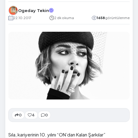
Ogeday Tekin
22.10.2017
2 dk okuma
1658
görüntülenme
0
4
0
Sıla, kariyerinin 10. yılını “ON’dan Kalan Şarkılar”