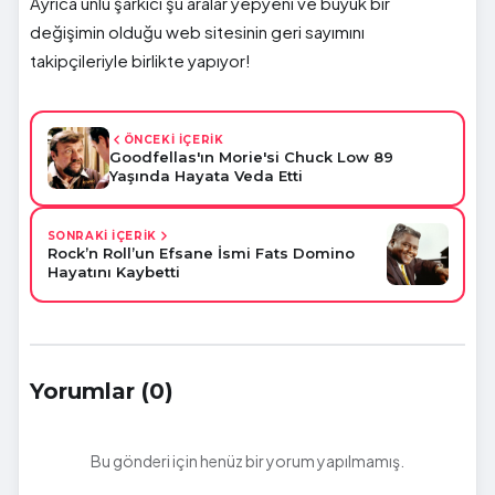
Ayrıca ünlü şarkıcı şu aralar yepyeni ve büyük bir
değişimin olduğu web sitesinin geri sayımını
takipçileriyle birlikte yapıyor!
ÖNCEKİ İÇERİK
Goodfellas'ın Morie'si Chuck Low 89
Yaşında Hayata Veda Etti
SONRAKİ İÇERİK
Rock’n Roll’un Efsane İsmi Fats Domino
Hayatını Kaybetti
Yorumlar (0)
Bu gönderi için henüz bir yorum yapılmamış.