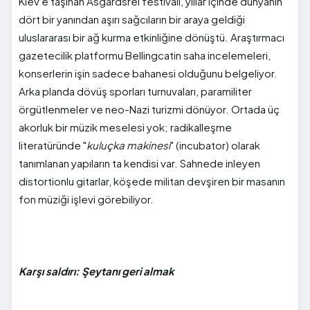
Kiev'e taşınan Asgardsrei festivali, yıllar içinde dünyanın
dört bir yanından aşırı sağcıların bir araya geldiği
uluslararası bir ağ kurma etkinliğine dönüştü. Araştırmacı
gazetecilik platformu Bellingcatin saha incelemeleri,
konserlerin işin sadece bahanesi olduğunu belgeliyor.
Arka planda dövüş sporları turnuvaları, paramiliter
örgütlenmeler ve neo-Nazi turizmi dönüyor. Ortada üç
akorluk bir müzik meselesi yok; radikalleşme
literatüründe "
kuluçka makinesi
" (incubator) olarak
tanımlanan yapıların ta kendisi var. Sahnede inleyen
distortionlu gitarlar, köşede militan devşiren bir masanın
fon müziği işlevi görebiliyor.
Karşı saldırı: Şeytanı geri almak