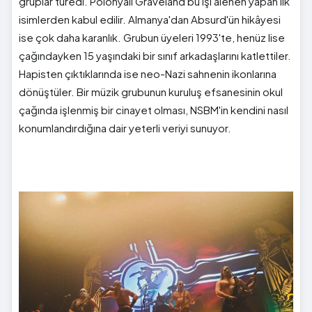
gruplar türedi. Polonyalı Graveland bu işi alenen yapan ilk
isimlerden kabul edilir. Almanya'dan Absurd'ün hikâyesi
ise çok daha karanlık. Grubun üyeleri 1993'te, henüz lise
çağındayken 15 yaşındaki bir sınıf arkadaşlarını katlettiler.
Hapisten çıktıklarında ise neo-Nazi sahnenin ikonlarına
dönüştüler. Bir müzik grubunun kuruluş efsanesinin okul
çağında işlenmiş bir cinayet olması, NSBM'in kendini nasıl
konumlandırdığına dair yeterli veriyi sunuyor.