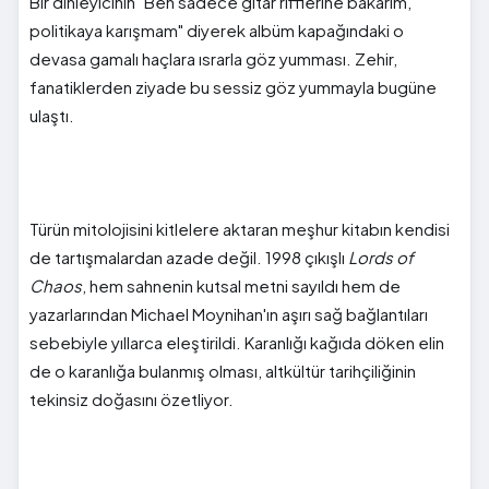
Bir dinleyicinin "Ben sadece gitar rifflerine bakarım,
politikaya karışmam" diyerek albüm kapağındaki o
devasa gamalı haçlara ısrarla göz yumması. Zehir,
fanatiklerden ziyade bu sessiz göz yummayla bugüne
ulaştı.
Türün mitolojisini kitlelere aktaran meşhur kitabın kendisi
de tartışmalardan azade değil. 1998 çıkışlı
Lords of
Chaos
, hem sahnenin kutsal metni sayıldı hem de
yazarlarından Michael Moynihan'ın aşırı sağ bağlantıları
sebebiyle yıllarca eleştirildi. Karanlığı kağıda döken elin
de o karanlığa bulanmış olması, altkültür tarihçiliğinin
tekinsiz doğasını özetliyor.