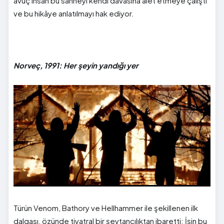
avuç insan bu sahneyi kendi davasına alet etmeye çalıştı
ve bu hikâye anlatılmayı hak ediyor.
Norveç, 1991: Her şeyin yandığı yer
Türün Venom, Bathory ve Hellhammer ile şekillenen ilk
dalgası, özünde tiyatral bir şeytancılıktan ibaretti; İşin bu