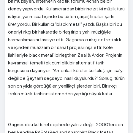
bir müzisyen, internetin kaotik forumu 4chan'de bir
deney yapıyordu. Kullanıcılardan birbirine zıt iki müzik türü
istiyor, yarım saat içinde bu türleri çarpıştırıp bir şarkı
üretiyordu. Bir kullanıcı "black metal" yazdı. Başka biri bu
öneriyi ırkçı bir hakaretle birleştirip siyahi müziğiyle
harmanlamasını tavsiye etti. Gagneux o ırkçı nefreti aldı
ve içinden muazzam bir sanat projesi inşa etti: Köle
ilahileriyle black metal'i birleştiren Zeal & Ardor. Projenin
kavramsal temeli tek cümlelik bir alternatif tarih
kurgusuna dayanıyor: "Amerikalı köleler kurtuluş için İsa'yı
değil de Şeytan'ı seçseydi nasıl duyulurdu?" Sonuç, türün
son on yılda gördüğü en yenilikçi işlerden biri. Bir ırkçı
trolün müzik tarihine istemeden yaptığı büyük katkı.
Gagneux bu kültürel cephede yalnız değil. 2000'lerden
beri kendine RABM (Red and Anarchist Black Metal)