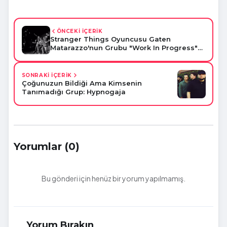
ÖNCEKİ İÇERİK
Stranger Things Oyuncusu Gaten
Matarazzo'nun Grubu "Work In Progress"
ile Tanışalım!
SONRAKİ İÇERİK
Çoğunuzun Bildiği Ama Kimsenin
Tanımadığı Grup: Hypnogaja
Yorumlar (0)
Bu gönderi için henüz bir yorum yapılmamış.
Yorum Bırakın