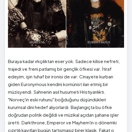
Buraya kadar ırkçılıktan eser yok. Sadece kilise nefreti,
trajedi ve freni patlamış bir gençlik öfkesi var. İtiraf
edeyim, işin tuhaf bir ironisi de var: Cinayete kurban
giden Euronymous kendini komünist ilan etmiş bir
müzisyendi. Sahnenin asıl husumeti Hristiyanlıktı.
"Norveç'in eski ruhunu" boğduğunu düşündükleri
kurumsal dini hedef alıyorlardı. Başlangıçta bu öfke
doğrudan politik değildi ve müzikal açıdan şahane işler
üretti. Darkthrone, Emperor ve Mayhem'in o dönemki
cızırtılı kayıtları bugün tartışmasız birer klasik. Fakat o