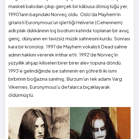
maskeli balodan çıkıp gerçek bir kâbusa dönüştüğü yer,
1990'ların başındaki Norveç oldu. Oslo'da Mayhem'in
gitaristi Euronymous'un işlettiği Helvete (Cehennem)
adlı plak dükkânının loş bodrum katında toplanan bir avuç
genç, dünyanın en tavizsiz müzik sahnesini kurdu. Sonrası
kara bir kronoloji. 1991'de Mayhem vokalisti Dead sahne
adının hakkını vererek intihar etti. 1992'de Norveç'in
yüzyıllık ahşap kiliseleri birer birer alev topuna döndü.
1993'e gelindiğinde ise sahnenin en şöhretli iki ismi
birbirinin boğazına sarılmış; Burzum'un tek adamı Varg
Vikernes, Euronymous'u defalarca bıçaklayarak
öldürmüştü.