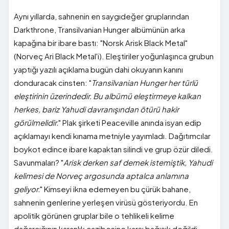
Aynı yıllarda, sahnenin en saygıdeğer gruplarından
Darkthrone, Transilvanian Hunger albümünün arka
kapağına bir ibare bastı: "Norsk Arisk Black Metal"
(Norveç Ari Black Metal'i). Eleştiriler yoğunlaşınca grubun
yaptığı yazılı açıklama bugün dahi okuyanın kanını
donduracak cinsten: "
Transilvanian Hunger her türlü
eleştirinin üzerindedir. Bu albümü eleştirmeye kalkan
herkes, bariz Yahudi davranışından ötürü hakir
görülmelidir.
" Plak şirketi Peaceville anında isyan edip
açıklamayı kendi kınama metniyle yayımladı. Dağıtımcılar
boykot edince ibare kapaktan silindi ve grup özür diledi.
Savunmaları? "
Arisk derken saf demek istemiştik, Yahudi
kelimesi de Norveç argosunda aptalca anlamına
geliyor.
" Kimseyi ikna edemeyen bu çürük bahane,
sahnenin genlerine yerleşen virüsü gösteriyordu. En
apolitik görünen gruplar bile o tehlikeli kelime
dağarcığının karanlık cazibesine karşı bağışık değildi.