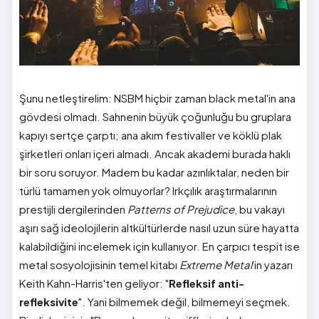
Şunu netleştirelim: NSBM hiçbir zaman black metal'in ana
gövdesi olmadı. Sahnenin büyük çoğunluğu bu gruplara
kapıyı sertçe çarptı; ana akım festivaller ve köklü plak
şirketleri onları içeri almadı. Ancak akademi burada haklı
bir soru soruyor. Madem bu kadar azınlıktalar, neden bir
türlü tamamen yok olmuyorlar? Irkçılık araştırmalarının
prestijli dergilerinden
Patterns of Prejudice
, bu vakayı
aşırı sağ ideolojilerin altkültürlerde nasıl uzun süre hayatta
kalabildiğini incelemek için kullanıyor. En çarpıcı tespit ise
metal sosyolojisinin temel kitabı
Extreme Metal
'in yazarı
Keith Kahn-Harris'ten geliyor: "
Refleksif anti-
refleksivite
". Yani bilmemek değil, bilmemeyi seçmek.