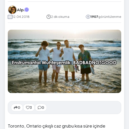
Alp.
12.04.2018
2 dk okuma
1907
görüntülenme
0
3
0
Toronto, Ontario çıkışlı caz grubu kısa süre içinde