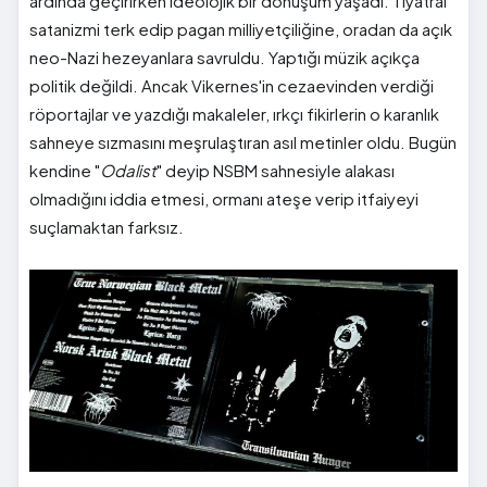
ardında geçirirken ideolojik bir dönüşüm yaşadı. Tiyatral
satanizmi terk edip pagan milliyetçiliğine, oradan da açık
neo-Nazi hezeyanlara savruldu. Yaptığı müzik açıkça
politik değildi. Ancak Vikernes'in cezaevinden verdiği
röportajlar ve yazdığı makaleler, ırkçı fikirlerin o karanlık
sahneye sızmasını meşrulaştıran asıl metinler oldu. Bugün
kendine "
Odalist
" deyip NSBM sahnesiyle alakası
olmadığını iddia etmesi, ormanı ateşe verip itfaiyeyi
suçlamaktan farksız.