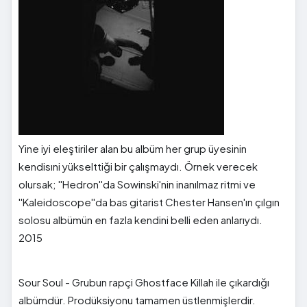
Yine iyi eleştiriler alan bu albüm her grup üyesinin
kendisıni yükselttiği bir çalışmaydı. Örnek verecek
olursak; ''Hedron''da Sowinski'nin inanılmaz ritmi ve
''Kaleidoscope''da bas gitarist Chester Hansen'ın çılgın
solosu albümün en fazla kendini belli eden anlarıydı.
2015
Sour Soul - Grubun rapçi Ghostface Killah ile çıkardığı
albümdür. Prodüksiyonu tamamen üstlenmişlerdir.