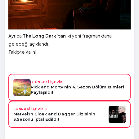
Ayrıca
The Long Dark'tan
iki yeni fragman daha
geleceği açıklandı.
Takipte kalın!
ÖNCEKİ İÇERİK
Rick and Morty'nin 4. Sezon Bölüm İsimleri
Paylaşıldı!
SONRAKİ İÇERİK
Marvel'ın Cloak and Dagger Dizisinin
3.Sezonu İptal Edildi!