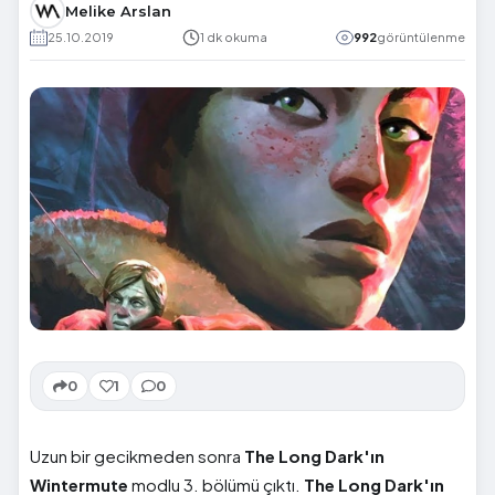
Melike Arslan
25.10.2019
1 dk okuma
992
görüntülenme
0
1
0
Uzun bir gecikmeden sonra
The Long Dark'ın
Wintermute
modlu 3. bölümü çıktı.
The Long Dark'ın