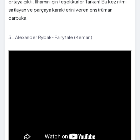
ortaya çıktı. İlhamın için teşekkürler Tarkan! Bu kez ritmi
sırtlayan ve parçaya karakterini veren enstrüman
darbuka.
3- Alexander Rybak- Fairytale (Keman)