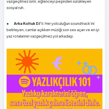
vazgeçilmez ismi; eğlenceyi peşinden sürükleyen
sosyal ruh.
●
Arka Koltuk DJ’i:
Her yolculuğun soundtrack’ini
belirleyen, camlar açıkken müziği son ses açan ve en iyi
yaz rotalarının vazgeçilmez yol arkadaşı.