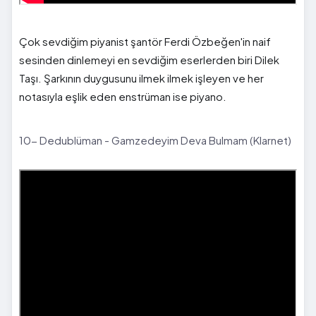
Çok sevdiğim piyanist şantör Ferdi Özbeğen'in naif
sesinden dinlemeyi en sevdiğim eserlerden biri Dilek
Taşı. Şarkının duygusunu ilmek ilmek işleyen ve her
notasıyla eşlik eden enstrüman ise piyano.
10- Dedublüman - Gamzedeyim Deva Bulmam (Klarnet)