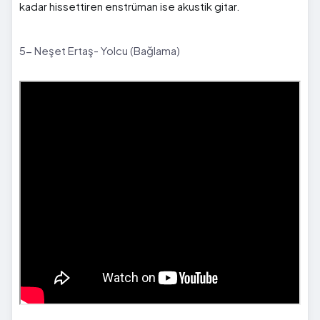
kadar hissettiren enstrüman ise akustik gitar.
5- Neşet Ertaş- Yolcu (Bağlama)