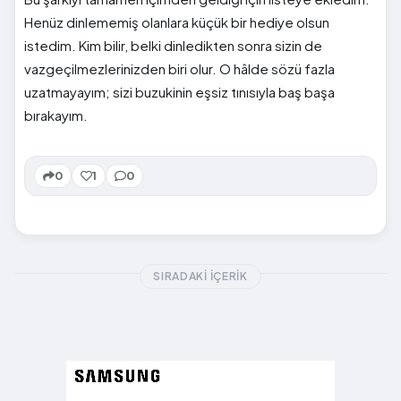
Henüz dinlememiş olanlara küçük bir hediye olsun
istedim. Kim bilir, belki dinledikten sonra sizin de
vazgeçilmezlerinizden biri olur. O hâlde sözü fazla
uzatmayayım; sizi buzukinin eşsiz tınısıyla baş başa
bırakayım.
0
1
0
SIRADAKI İÇERIK