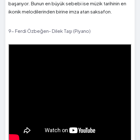
başarıyor. Bunun en büyük sebebi ise müzik tarihinin en
ikonik melodilerinden birine imza atan saksafon.
9- Ferdi Özbeğen- Dilek Taşı (Piyano)