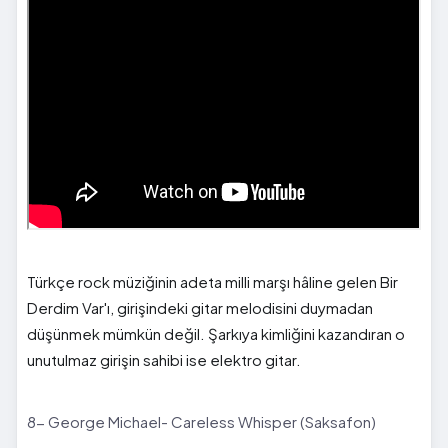
Türkçe rock müziğinin adeta milli marşı hâline gelen Bir
Derdim Var'ı, girişindeki gitar melodisini duymadan
düşünmek mümkün değil. Şarkıya kimliğini kazandıran o
unutulmaz girişin sahibi ise elektro gitar.
8- George Michael- Careless Whisper (Saksafon)