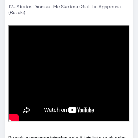
12- Stratos Dionisiu- Me Skotose Giati Tin Agapousa
(Buzuki)
Bu şarkıyı tamamen içimden geldiği için listeye ekledim.