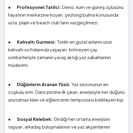
●
Profesyonel Tatilci:
Deniz, kum ve güneş üçlüsünü
hayatının merkezine koyan; şezlong bulma konusunda
usta, plajın ve beach club’ların vazgeçilmezi.
●
Kahvaltı Gurmesi:
Tatilin en güzel anlarını uzun
kahvaltı sofralarında yaşayan; bitmeyen çay
sohbetleriyle zamanın yavaş aktığı yaz sabahlarının
müdavimi.
●
Düğünlerin Aranan Yüzü:
Yaz sezonunun en
coşkulu ismi. Dans pistine ilk çıkan, enerjisiyle her düğünü
unutulmaz kılan ve eğlencenin temposunu belirleyen kişi.
●
Sosyal Kelebek:
Girdiği her ortama enerjisini
taşıyan, arkadaş buluşmalarının ve yaz akşamlarının