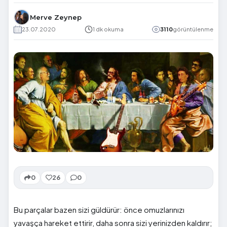
Merve Zeynep
23.07.2020
1 dk okuma
3110
görüntülenme
0
26
0
Bu parçalar bazen sizi güldürür: önce omuzlarınızı
yavaşça hareket ettirir, daha sonra sizi yerinizden kaldırır;