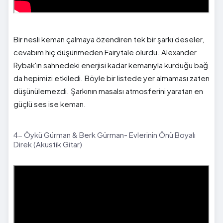
Bir nesli keman çalmaya özendiren tek bir şarkı deseler,
cevabım hiç düşünmeden Fairytale olurdu. Alexander
Rybak'ın sahnedeki enerjisi kadar kemanıyla kurduğu bağ
da hepimizi etkiledi. Böyle bir listede yer almaması zaten
düşünülemezdi. Şarkının masalsı atmosferini yaratan en
güçlü ses ise keman.
4- Öykü Gürman & Berk Gürman- Evlerinin Önü Boyalı
Direk (Akustik Gitar)