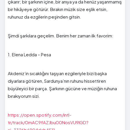
çıkarır; bir şarkının içine, bir anıya ya da henüz yaşanmamış
bir hikâyeye götürür. Bırakın müzik size eşlik etsin,
ruhunuz da ezgilerin peşinden gitsin.
Şimdi şarkılara geçelim. Benim her zaman ilk favorim:
1. Elena Ledda – Pesa
Akdeniz’in sıcaklığını taşıyan ezgileriyle bizi başka
diyarlara götüren, Sardunya’nın ruhunu hissettiren
büyüleyici bir parça. Şarkının gücüne ve müziğin ruhuna
bırakıyorum sizi.
https://open.spotify.com/intl-
tr/track/0mAC9fAZJbu00NosVU9IGD?
si=3326b6904dab4511