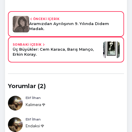
ÖNCEKİ İÇERİK
Aramızdan Ayrılışının 9. Yılında Didem
Madak.
SONRAKİ İÇERİK
Üç Büyükler: Cem Karaca, Barış Manço,
Erkin Koray.
Yorumlar (2)
Elif İlhan
Kalimera 🌹
Elif İlhan
Endaksi 🌹