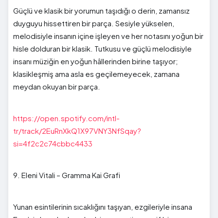
Güçlü ve klasik bir yorumun taşıdığı o derin, zamansız
duyguyu hissettiren bir parça. Sesiyle yükselen,
melodisiyle insanın içine işleyen ve her notasını yoğun bir
hisle dolduran bir klasik. Tutkusu ve güçlü melodisiyle
insanı müziğin en yoğun hâllerinden birine taşıyor;
klasikleşmiş ama asla es geçilemeyecek, zamana
meydan okuyan bir parça.
https://open.spotify.com/intl-
tr/track/2EuRnXkQ1X97VNY3NfSqay?
si=4f2c2c74cbbc4433
9. Eleni Vitali – Gramma Kai Grafi
Yunan esintilerinin sıcaklığını taşıyan, ezgileriyle insana