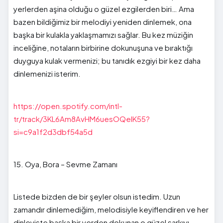
yerlerden aşina olduğu o güzel ezgilerden biri… Ama
bazen bildiğimiz bir melodiyi yeniden dinlemek, ona
başka bir kulakla yaklaşmamızı sağlar. Bu kez müziğin
inceliğine, notaların birbirine dokunuşuna ve bıraktığı
duyguya kulak vermenizi; bu tanıdık ezgiyi bir kez daha
dinlemenizi isterim.
https://open.spotify.com/intl-
tr/track/3KL6Am8AvHM6uesOQelK55?
si=c9a1f2d3dbf54a5d
15. Oya, Bora – Sevme Zamanı
Listede bizden de bir şeyler olsun istedim. Uzun
zamandır dinlemediğim, melodisiyle keyiflendiren ve her
dinleyişte başka bir yerden dokunan o güzel şarkıyı