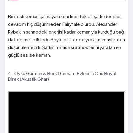
Bir nesli keman çalmaya özendiren tek bir şarkı deseler,
cevabım hiç düşünmeden Fairytale olurdu. Alexander
Rybak'ın sahnedeki enerjisi kadar kemanıyla kurduğu bağ
da hepimizi etkiledi. Böyle bir listede yer almaması zaten
düşünülemezdi. Şarkının masalsı atmosferini yaratan en
güçlü ses ise keman.
4- Öykü Gürman & Berk Gürman- Evlerinin Önü Boyalı
Direk (Akustik Gitar)