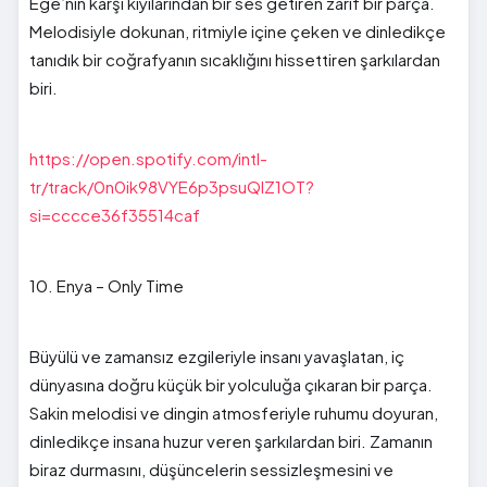
Ege’nin karşı kıyılarından bir ses getiren zarif bir parça.
Melodisiyle dokunan, ritmiyle içine çeken ve dinledikçe
tanıdık bir coğrafyanın sıcaklığını hissettiren şarkılardan
biri.
https://open.spotify.com/intl-
tr/track/0n0ik98VYE6p3psuQIZ1OT?
si=cccce36f35514caf
10. Enya – Only Time
Büyülü ve zamansız ezgileriyle insanı yavaşlatan, iç
dünyasına doğru küçük bir yolculuğa çıkaran bir parça.
Sakin melodisi ve dingin atmosferiyle ruhumu doyuran,
dinledikçe insana huzur veren şarkılardan biri. Zamanın
biraz durmasını, düşüncelerin sessizleşmesini ve