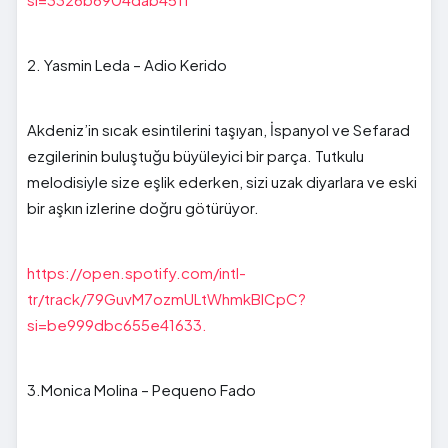
2. Yasmin Leda – Adio Kerido
Akdeniz’in sıcak esintilerini taşıyan, İspanyol ve Sefarad
ezgilerinin buluştuğu büyüleyici bir parça. Tutkulu
melodisiyle size eşlik ederken, sizi uzak diyarlara ve eski
bir aşkın izlerine doğru götürüyor.
https://open.spotify.com/intl-
tr/track/79GuvM7ozmULtWhmkBlCpC?
si=be999dbc655e41633.
3.Monica Molina – Pequeno Fado