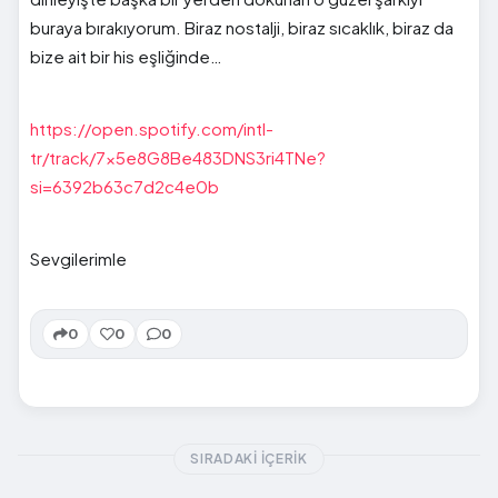
buraya bırakıyorum. Biraz nostalji, biraz sıcaklık, biraz da
bize ait bir his eşliğinde…
https://open.spotify.com/intl-
tr/track/7x5e8G8Be483DNS3ri4TNe?
si=6392b63c7d2c4e0b
Sevgilerimle
0
0
0
SIRADAKI İÇERIK