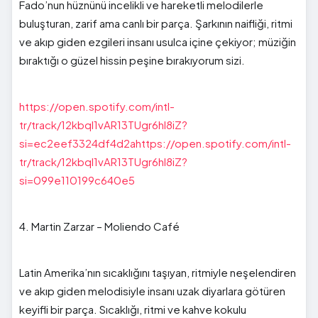
Fado’nun hüznünü incelikli ve hareketli melodilerle
buluşturan, zarif ama canlı bir parça. Şarkının naifliği, ritmi
ve akıp giden ezgileri insanı usulca içine çekiyor; müziğin
bıraktığı o güzel hissin peşine bırakıyorum sizi.
https://open.spotify.com/intl-
tr/track/12kbql1vAR13TUgr6hl8iZ?
si=ec2eef3324df4d2ahttps://open.spotify.com/intl-
tr/track/12kbql1vAR13TUgr6hl8iZ?
si=099e110199c640e5
4. Martin Zarzar – Moliendo Café
Latin Amerika’nın sıcaklığını taşıyan, ritmiyle neşelendiren
ve akıp giden melodisiyle insanı uzak diyarlara götüren
keyifli bir parça. Sıcaklığı, ritmi ve kahve kokulu