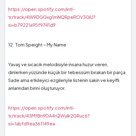
https://open.spotify.com/intl-
tr/track/4W9DGGxg1mNQRpeROV30iU?
si=b79221a95f9741d9
12. Tom Speight – My Name
Yavaş ve sıcacık melodisiyle insana huzur veren,
dinlerken yüzünde küçük bir tebessüm bırakan bir parça.
Sade ama etkileyici ezgileriyle listenin sakin ve keyifli
anlarından birini oluşturuyor.
https://open.spotify.com/intl-
tr/track/43MfBn9DA4rQWuIk2GRuc6?
si=1abfd9ea361149ea