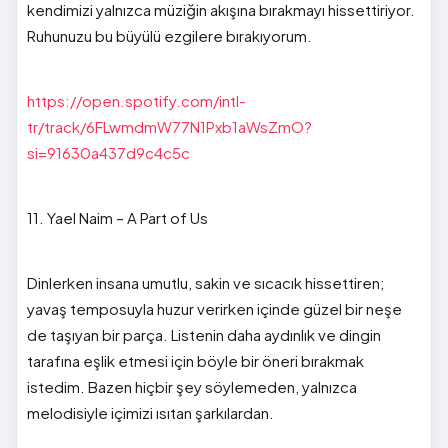
kendimizi yalnızca müziğin akışına bırakmayı hissettiriyor.
Ruhunuzu bu büyülü ezgilere bırakıyorum.
https://open.spotify.com/intl-
tr/track/6FLwmdmW77N1Pxb1aWsZmO?
si=91630a437d9c4c5c
11. Yael Naim – A Part of Us
Dinlerken insana umutlu, sakin ve sıcacık hissettiren;
yavaş temposuyla huzur verirken içinde güzel bir neşe
de taşıyan bir parça. Listenin daha aydınlık ve dingin
tarafına eşlik etmesi için böyle bir öneri bırakmak
istedim. Bazen hiçbir şey söylemeden, yalnızca
melodisiyle içimizi ısıtan şarkılardan.