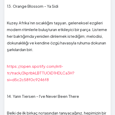
13. Orange Blossom – Ya Sidi
Kuzey Afrika’nın sıcaklığını taşıyan, geleneksel ezgileri
modern ritimlerle buluşturan etkileyici bir parça. Listeme
her baktığımda yeniden dinlemek istediğim; melodisi,
dokunaklılığı ve kendine özgü havasıyla ruhuma dokunan
şarkılardan biri.
https://open.spotify.com/intl-
tr/track/2kptbkLBTTUOiD1HDLCa3H?
si=d5c2c58f0c9246f8
14. Yann Tiersen – I've Never Been There
Belki de ilk birkaç notasından tanıyacağınız, hepimizin bir