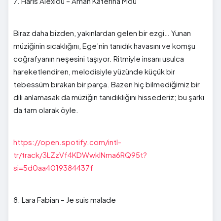
7. Haris Alexiou – Aman Katerina Mou
Biraz daha bizden, yakınlardan gelen bir ezgi… Yunan
müziğinin sıcaklığını, Ege’nin tanıdık havasını ve komşu
coğrafyanın neşesini taşıyor. Ritmiyle insanı usulca
hareketlendiren, melodisiyle yüzünde küçük bir
tebessüm bırakan bir parça. Bazen hiç bilmediğimiz bir
dili anlamasak da müziğin tanıdıklığını hissederiz; bu şarkı
da tam olarak öyle.
https://open.spotify.com/intl-
tr/track/3LZzVf4KDWwkINma6RQ95t?
si=5d0aa4019384437f
8. Lara Fabian – Je suis malade