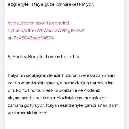
ezgileriyle listeye güzel bir hareket katıyor.
https://open.spotify.com/intl-
tr/track/3JI1exWPWaoTzW9Mgtkx2Q?
si=7e450436abff4596
5. Andrea Bocelli – Love in Portofino
İtalya’nın sıcaklığını, denizin huzurunu ve eski zamanların
zarif romantizmini taşıyan, ruhuma değen parçalardan
biri. Portofino’nun renkli sokaklarını ve Akdeniz
akşamlarını hissettiren melodisiyle insanı başka bir
zamana götürüyor. İtalyan esintileriyle içimizi ısıtan, zarif
ve romantik bir ezgi.