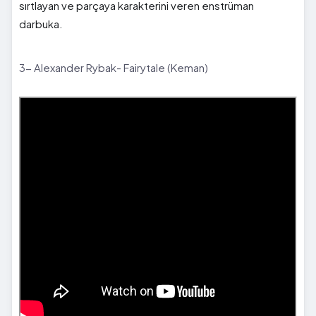
sırtlayan ve parçaya karakterini veren enstrüman
darbuka.
3- Alexander Rybak- Fairytale (Keman)