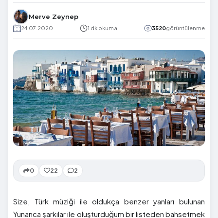
Merve Zeynep
24.07.2020
1 dk okuma
3520
görüntülenme
0
22
2
Size, Türk müziği ile oldukça benzer yanları bulunan
Yunanca şarkılar ile oluşturduğum bir listeden bahsetmek