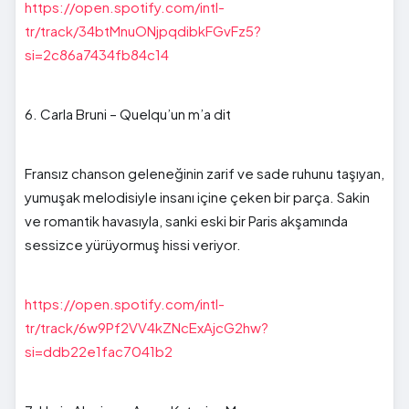
https://open.spotify.com/intl-
tr/track/34btMnuONjpqdibkFGvFz5?
si=2c86a7434fb84c14
6. Carla Bruni – Quelqu’un m’a dit
Fransız chanson geleneğinin zarif ve sade ruhunu taşıyan,
yumuşak melodisiyle insanı içine çeken bir parça. Sakin
ve romantik havasıyla, sanki eski bir Paris akşamında
sessizce yürüyormuş hissi veriyor.
https://open.spotify.com/intl-
tr/track/6w9Pf2VV4kZNcExAjcG2hw?
si=ddb22e1fac7041b2