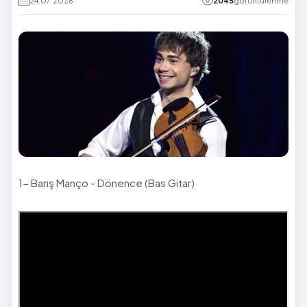
24.07.2026
2045
görüntülenme
1- Barış Manço - Dönence (Bas Gitar)