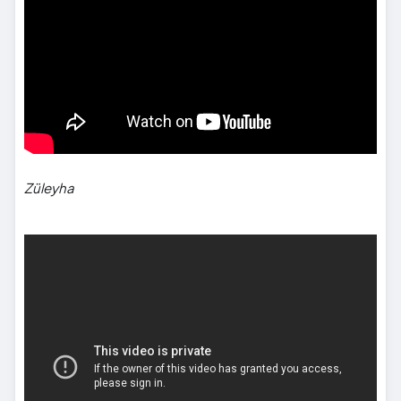
Züleyha
">