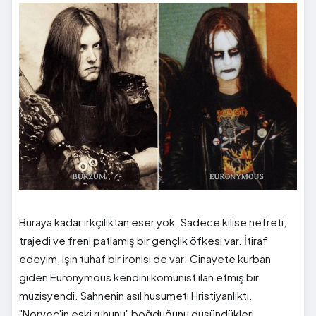
Buraya kadar ırkçılıktan eser yok. Sadece kilise nefreti,
trajedi ve freni patlamış bir gençlik öfkesi var. İtiraf
edeyim, işin tuhaf bir ironisi de var: Cinayete kurban
giden Euronymous kendini komünist ilan etmiş bir
müzisyendi. Sahnenin asıl husumeti Hristiyanlıktı.
"Norveç'in eski ruhunu" boğduğunu düşündükleri