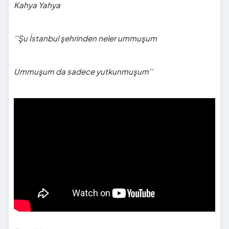
Kahya Yahya
''Şu
İstanbul şehrinden neler ummuşum
Ummuşum da sadece yutkunmuşum''
">