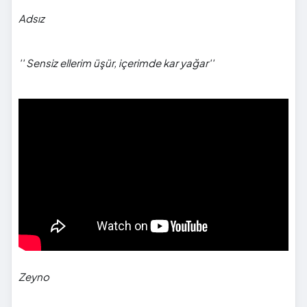
Adsız
'' Sensiz
ellerim üşür, içerimde kar yağar''
">
Zeyno