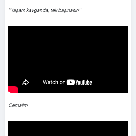
''Yaşam kavganda, tek başınasın''
">
Cemalim
">