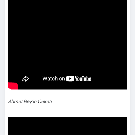
">
Ahmet Bey'in Ceketi
">