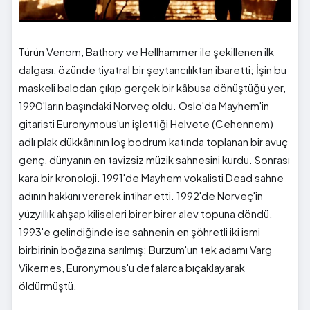
Türün Venom, Bathory ve Hellhammer ile şekillenen ilk
dalgası, özünde tiyatral bir şeytancılıktan ibaretti; İşin bu
maskeli balodan çıkıp gerçek bir kâbusa dönüştüğü yer,
1990'ların başındaki Norveç oldu. Oslo'da Mayhem'in
gitaristi Euronymous'un işlettiği Helvete (Cehennem)
adlı plak dükkânının loş bodrum katında toplanan bir avuç
genç, dünyanın en tavizsiz müzik sahnesini kurdu. Sonrası
kara bir kronoloji. 1991'de Mayhem vokalisti Dead sahne
adının hakkını vererek intihar etti. 1992'de Norveç'in
yüzyıllık ahşap kiliseleri birer birer alev topuna döndü.
1993'e gelindiğinde ise sahnenin en şöhretli iki ismi
birbirinin boğazına sarılmış; Burzum'un tek adamı Varg
Vikernes, Euronymous'u defalarca bıçaklayarak
öldürmüştü.