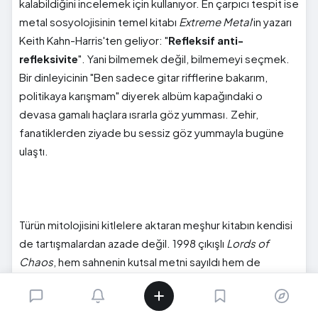
kalabildiğini incelemek için kullanıyor. En çarpıcı tespit ise
metal sosyolojisinin temel kitabı
Extreme Metal
'in yazarı
Keith Kahn-Harris'ten geliyor: "
Refleksif anti-
refleksivite
". Yani bilmemek değil, bilmemeyi seçmek.
Bir dinleyicinin "Ben sadece gitar rifflerine bakarım,
politikaya karışmam" diyerek albüm kapağındaki o
devasa gamalı haçlara ısrarla göz yumması. Zehir,
fanatiklerden ziyade bu sessiz göz yummayla bugüne
ulaştı.
Türün mitolojisini kitlelere aktaran meşhur kitabın kendisi
de tartışmalardan azade değil. 1998 çıkışlı
Lords of
Chaos
, hem sahnenin kutsal metni sayıldı hem de
yazarlarından Michael Moynihan'ın aşırı sağ bağlantıları
sebebiyle yıllarca eleştirildi. Karanlığı kağıda döken elin
de o karanlığa bulanmış olması, altkültür tarihçiliğinin