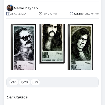
Merve Zeynep
25.07.2020
1 dk okuma
3252
görüntülenme
0
23
0
Cem Karaca