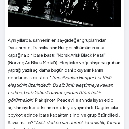
Aynı yıllarda, sahnenin en saygıdeğer gruplarından
Darkthrone, Transilvanian Hunger albümünün arka
kapağına bir ibare bastı: "Norsk Arisk Black Metal"
(Norveç Ari Black Metal'i). Eleştiriler yoğunlaşınca grubun
yaptığı yazılı açıklama bugün dahi okuyanın kanını
donduracak cinsten: "
Transilvanian Hunger her türlü
eleştirinin üzerindedir. Bu albümü eleştirmeye kalkan
herkes, bariz Yahudi davranışından ötürü hakir
görülmelidir.
" Plak şirketi Peaceville anında isyan edip
açıklamayı kendi kınama metniyle yayımladı. Dağıtımcılar
boykot edince ibare kapaktan silindi ve grup özür diledi.
Savunmaları? "
Arisk derken saf demek istemiştik, Yahudi