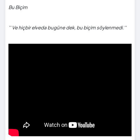
Bu Biçim
'' Ve hiçbir elveda bugüne dek,
bu biçim söylenmedi.''
">