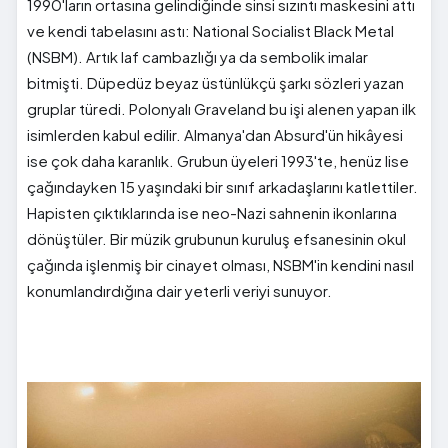
1990'ların ortasına gelindiğinde sinsi sızıntı maskesini attı
ve kendi tabelasını astı: National Socialist Black Metal
(NSBM). Artık laf cambazlığı ya da sembolik imalar
bitmişti. Düpedüz beyaz üstünlükçü şarkı sözleri yazan
gruplar türedi. Polonyalı Graveland bu işi alenen yapan ilk
isimlerden kabul edilir. Almanya'dan Absurd'ün hikâyesi
ise çok daha karanlık. Grubun üyeleri 1993'te, henüz lise
çağındayken 15 yaşındaki bir sınıf arkadaşlarını katlettiler.
Hapisten çıktıklarında ise neo-Nazi sahnenin ikonlarına
dönüştüler. Bir müzik grubunun kuruluş efsanesinin okul
çağında işlenmiş bir cinayet olması, NSBM'in kendini nasıl
konumlandırdığına dair yeterli veriyi sunuyor.