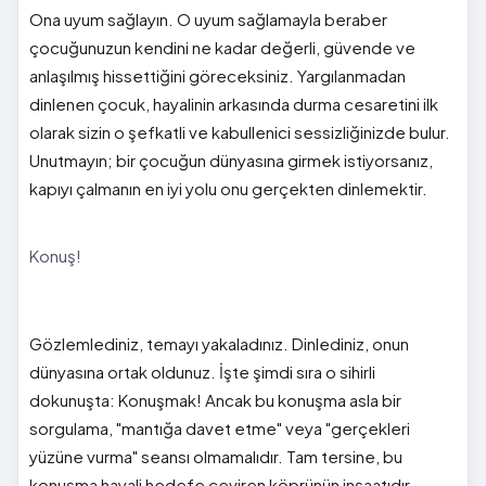
Ona uyum sağlayın. O uyum sağlamayla beraber
çocuğunuzun kendini ne kadar değerli, güvende ve
anlaşılmış hissettiğini göreceksiniz. Yargılanmadan
dinlenen çocuk, hayalinin arkasında durma cesaretini ilk
olarak sizin o şefkatli ve kabullenici sessizliğinizde bulur.
Unutmayın; bir çocuğun dünyasına girmek istiyorsanız,
kapıyı çalmanın en iyi yolu onu gerçekten dinlemektir.
Konuş!
Gözlemlediniz, temayı yakaladınız. Dinlediniz, onun
dünyasına ortak oldunuz. İşte şimdi sıra o sihirli
dokunuşta: Konuşmak! Ancak bu konuşma asla bir
sorgulama, "mantığa davet etme" veya "gerçekleri
yüzüne vurma" seansı olmamalıdır. Tam tersine, bu
konuşma hayali hedefe çeviren köprünün inşaatıdır.