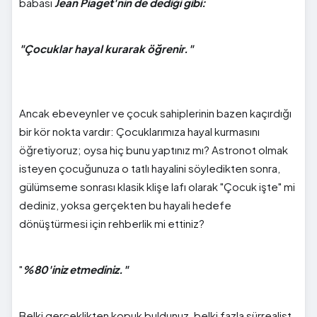
babası
Jean Piaget'nin de dediği gibi:
"Çocuklar hayal kurarak öğrenir."
Ancak ebeveynler ve çocuk sahiplerinin bazen kaçırdığı
bir kör nokta vardır: Çocuklarımıza hayal kurmasını
öğretiyoruz; oysa hiç bunu yaptınız mı? Astronot olmak
isteyen çocuğunuza o tatlı hayalini söyledikten sonra,
gülümseme sonrası klasik klişe lafı olarak "Çocuk işte" mi
dediniz, yoksa gerçekten bu hayali hedefe
dönüştürmesi için rehberlik mi ettiniz?
"
%80'iniz etmediniz."
Belki gerçeklikten kopuk buldunuz, belki fazla sürrealist