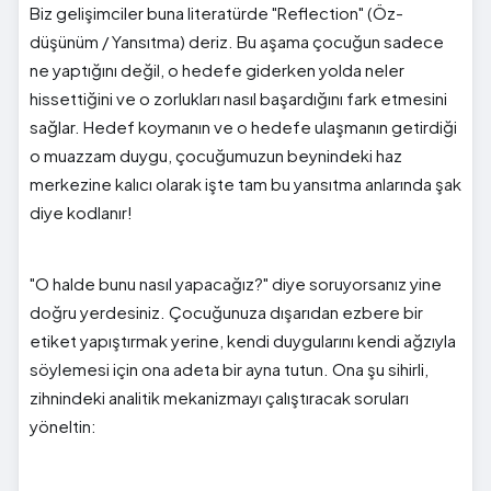
Biz gelişimciler buna literatürde "Reflection" (Öz-
düşünüm / Yansıtma) deriz. Bu aşama çocuğun sadece
ne yaptığını değil, o hedefe giderken yolda neler
hissettiğini ve o zorlukları nasıl başardığını fark etmesini
sağlar. Hedef koymanın ve o hedefe ulaşmanın getirdiği
o muazzam duygu, çocuğumuzun beynindeki haz
merkezine kalıcı olarak işte tam bu yansıtma anlarında şak
diye kodlanır!
"O halde bunu nasıl yapacağız?" diye soruyorsanız yine
doğru yerdesiniz. Çocuğunuza dışarıdan ezbere bir
etiket yapıştırmak yerine, kendi duygularını kendi ağzıyla
söylemesi için ona adeta bir ayna tutun. Ona şu sihirli,
zihnindeki analitik mekanizmayı çalıştıracak soruları
yöneltin: