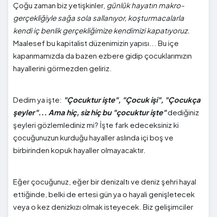
Çoğu zaman biz yetişkinler,
günlük hayatın makro-
gerçekliğiyle sağa sola sallanıyor, koşturmacalarla
kendi iç benlik gerçekliğimize kendimizi kapatıyoruz.
Maalesef bu kapitalist düzenimizin yapısı... Bu içe
kapanmamızda da bazen ezbere gidip çocuklarımızın
hayallerini görmezden geliriz.
Dedim ya işte:
"Çocuktur işte", "Çocuk işi", "Çocukça
şeyler"... Ama hiç, siz hiç bu "çocuktur işte"
dediğiniz
şeyleri gözlemlediniz mi? İşte fark edeceksiniz ki
çocuğunuzun kurduğu hayaller aslında içi boş ve
birbirinden kopuk hayaller olmayacaktır.
Eğer çocuğunuz, eğer bir denizaltı ve deniz şehri hayal
ettiğinde, belki de ertesi gün ya o hayali genişletecek
veya o kez denizkızı olmak isteyecek. Biz gelişimciler