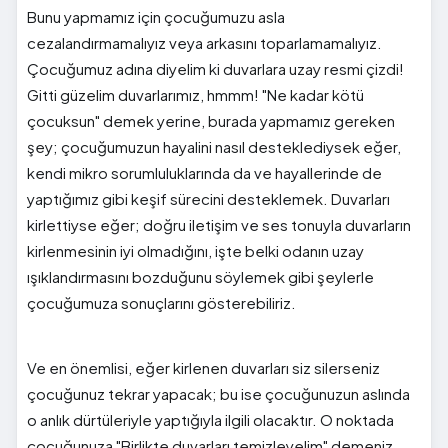
Bunu yapmamız için çocuğumuzu asla
cezalandırmamalıyız veya arkasını toparlamamalıyız.
Çocuğumuz adına diyelim ki duvarlara uzay resmi çizdi!
Gitti güzelim duvarlarımız, hmmm! "Ne kadar kötü
çocuksun" demek yerine, burada yapmamız gereken
şey; çocuğumuzun hayalini nasıl desteklediysek eğer,
kendi mikro sorumluluklarında da ve hayallerinde de
yaptığımız gibi keşif sürecini desteklemek. Duvarları
kirlettiyse eğer; doğru iletişim ve ses tonuyla duvarların
kirlenmesinin iyi olmadığını, işte belki odanın uzay
ışıklandırmasını bozduğunu söylemek gibi şeylerle
çocuğumuza sonuçlarını gösterebiliriz.
Ve en önemlisi, eğer kirlenen duvarları siz silerseniz
çocuğunuz tekrar yapacak; bu ise çocuğunuzun aslında
o anlık dürtüleriyle yaptığıyla ilgili olacaktır. O noktada
çocuğunuza "Birlikte duvarları temizleyelim" demeniz