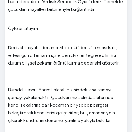
buna literatürde "Ardışık Sembolik Oyun" deriz. Temelde
çocukların hayalleri birbirleriyle bağlantılıdır.
Öyle anlatayım:
Denizaltı hayali biter ama zihindeki "deniz" teması kalır;
ertesi gün o temanın içine denizkızı entegre edilir. Bu
durum bilişsel zekanın örüntü kurma becerisini gösterir.
Buradaki konu, önemli olarak o zihindeki ana temayı,
şemayı yakalamaktır. Çocuklarımız aslında akıllarında
kendi zekalarına dair kocaman bir yapboz parçası
birleştirerek kendilerini geliştirirler; bu şemadan yola
çıkarak kendilerini deneme-yanılma yoluyla bulurlar.