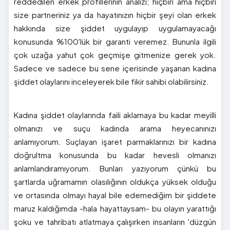
reddedilen erkek profillerinin analizi; hiçbiri ama hiçbiri
size partneriniz ya da hayatınızın hiçbir şeyi olan erkek
hakkında size şiddet uygulayıp uygulamayacağı
konusunda %100'lük bir garanti veremez. Bununla ilgili
çok uzağa yahut çok geçmişe gitmenize gerek yok.
Sadece ve sadece bu sene içerisinde yaşanan kadına
şiddet olaylarını inceleyerek bile fikir sahibi olabilirsiniz.
Kadına şiddet olaylarında faili aklamaya bu kadar meyilli
olmanızı ve suçu kadında arama heyecanınızı
anlamıyorum. Suçlayan işaret parmaklarınızı bir kadına
doğrultma konusunda bu kadar hevesli olmanızı
anlamlandıramıyorum. Bunları yazıyorum çünkü bu
şartlarda uğramamın olasılığının oldukça yüksek olduğu
ve ortasında olmayı hayal bile edemediğim bir şiddete
maruz kaldığımda -hala hayattaysam- bu olayın yarattığı
şoku ve tahribatı atlatmaya çalışırken insanların 'düzgün