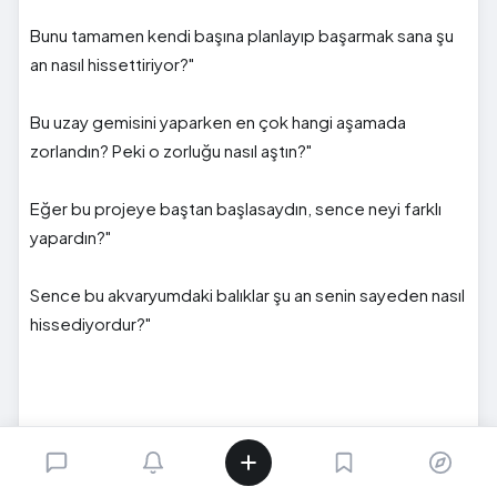
Bunu tamamen kendi başına planlayıp başarmak sana şu
an nasıl hissettiriyor?"
Bu uzay gemisini yaparken en çok hangi aşamada
zorlandın? Peki o zorluğu nasıl aştın?"
Eğer bu projeye baştan başlasaydın, sence neyi farklı
yapardın?"
Sence bu akvaryumdaki balıklar şu an senin sayeden nasıl
hissediyordur?"
İnanın bu sorulara vereceği cevaplar altın değerindedir,
inanılmaz derecede kıymetlidir! Çocuğunuzun kendi