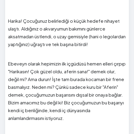
Harika! Çocuğunuz belirlediği o küçük hedefe nihayet
ulaştı. Aldığınız o akvaryumun bakımını günlerce
aksatmadan üstlendi, o uzay gemisiyle (hani o legolardan
yaptığınız) uğraştı ve tek başına bitirdi!
Ebeveyn olarak hepimizin ilk içgüdüsü hemen elleri çırpıp
"Harikasın! Çok güzel oldu, aferin sana!" demek olur,
değil mi? Ama durun! İşte tam burada kocaman bir frene
basmalıyız. Neden mi? Çünkü sadece kuru bir "Aferin"
demek, çocuğumuzun başarısını dışsal bir onaya bağlar.
Bizim amacımız bu değil ki! Biz çocuğumuzun bu başarıyı
kendi iç benliğinde, kendi iç dünyasında
anlamlandırmasını istiyoruz.