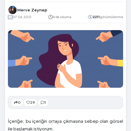
Merve Zeynep
07.06.2021
4 dk okuma
2211
görüntülenme
0
29
1
İçeriğe; bu içeriğin ortaya çıkmasına sebep olan görsel
ile başlamak istiyorum.