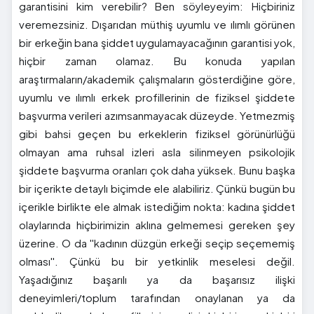
garantisini kim verebilir? Ben söyleyeyim: Hiçbiriniz
veremezsiniz. Dışarıdan müthiş uyumlu ve ılımlı görünen
bir erkeğin bana şiddet uygulamayacağının garantisi yok,
hiçbir zaman olamaz. Bu konuda yapılan
araştırmaların/akademik çalışmaların gösterdiğine göre,
uyumlu ve ılımlı erkek profillerinin de fiziksel şiddete
başvurma verileri azımsanmayacak düzeyde. Yetmezmiş
gibi bahsi geçen bu erkeklerin fiziksel görünürlüğü
olmayan ama ruhsal izleri asla silinmeyen psikolojik
şiddete başvurma oranları çok daha yüksek. Bunu başka
bir içerikte detaylı biçimde ele alabiliriz. Çünkü bugün bu
içerikle birlikte ele almak istediğim nokta: kadına şiddet
olaylarında hiçbirimizin aklına gelmemesi gereken şey
üzerine. O da ''kadının düzgün erkeği seçip seçememiş
olması''. Çünkü bu bir yetkinlik meselesi değil.
Yaşadığınız başarılı ya da başarısız ilişki
deneyimleri/toplum tarafından onaylanan ya da