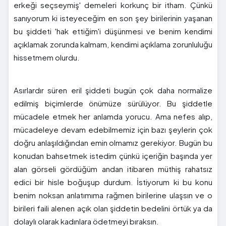
erkeği seçseymiş' demeleri korkunç bir itham. Çünkü
sanıyorum ki isteyeceğim en son şey birilerinin yaşanan
bu şiddeti 'hak ettiğim'i düşünmesi ve benim kendimi
açıklamak zorunda kalmam, kendimi açıklama zorunluluğu
hissetmem olurdu.
Asırlardır süren eril şiddeti bugün çok daha normalize
edilmiş biçimlerde önümüze sürülüyor. Bu şiddetle
mücadele etmek her anlamda yorucu. Ama nefes alıp,
mücadeleye devam edebilmemiz için bazı şeylerin çok
doğru anlaşıldığından emin olmamız gerekiyor. Bugün bu
konudan bahsetmek istedim çünkü içeriğin başında yer
alan görseli gördüğüm andan itibaren müthiş rahatsız
edici bir hisle boğuşup durdum. İstiyorum ki bu konu
benim noksan anlatımıma rağmen birilerine ulaşsın ve o
birileri faili alenen açık olan şiddetin bedelini örtük ya da
dolaylı olarak kadınlara ödetmeyi bıraksın.