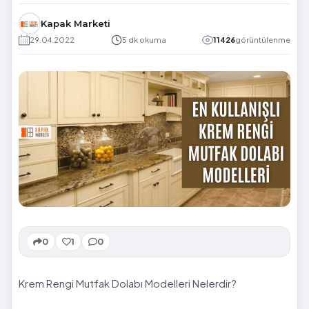
Kapak Marketi
29.04.2022
5 dk okuma
11426
görüntülenme
0
1
0
Krem Rengi Mutfak Dolabı Modelleri Nelerdir?