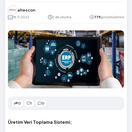
ahescon
18.11.2022
2 dk okuma
779
görüntülenme
0
1
0
Üretim Veri Toplama Sistemi;