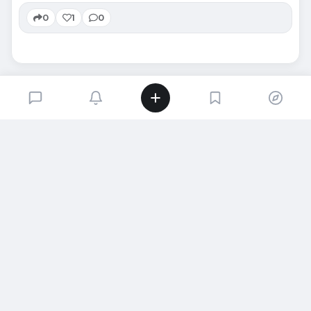
0
1
0
SIRADAKI İÇERIK