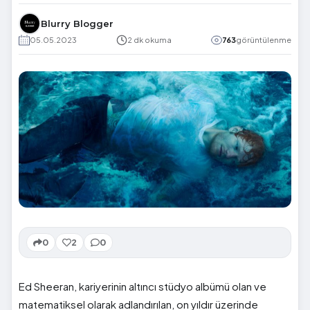
Blurry Blogger
05.05.2023
2 dk okuma
763
görüntülenme
0
2
0
Ed Sheeran, kariyerinin altıncı stüdyo albümü olan ve
matematiksel olarak adlandırılan, on yıldır üzerinde