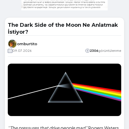
The Dark Side of the Moon Ne Anlatmak
İstiyor?
omburtito
09.07.2026
2306
görüntülenme
''The pressures that drive people mad''
Rogers Waters