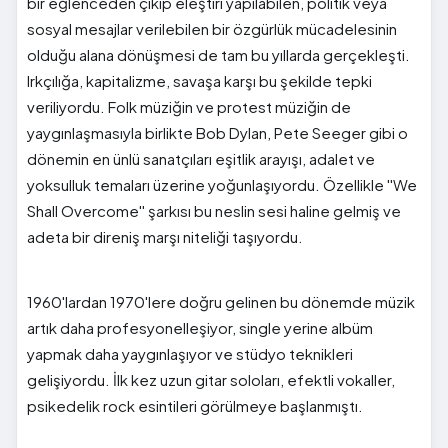
bir eğlenceden çıkıp eleştiri yapılabilen, politik veya
sosyal mesajlar verilebilen bir özgürlük mücadelesinin
olduğu alana dönüşmesi de tam bu yıllarda gerçekleşti.
Irkçılığa, kapitalizme, savaşa karşı bu şekilde tepki
veriliyordu. Folk müziğin ve protest müziğin de
yaygınlaşmasıyla birlikte Bob Dylan, Pete Seeger gibi o
dönemin en ünlü sanatçıları eşitlik arayışı, adalet ve
yoksulluk temaları üzerine yoğunlaşıyordu. Özellikle ''We
Shall Overcome'' şarkısı bu neslin sesi haline gelmiş ve
adeta bir direniş marşı niteliği taşıyordu.
1960'lardan 1970'lere doğru gelinen bu dönemde müzik
artık daha profesyonelleşiyor, single yerine albüm
yapmak daha yaygınlaşıyor ve stüdyo teknikleri
gelişiyordu. İlk kez uzun gitar soloları, efektli vokaller,
psikedelik rock esintileri görülmeye başlanmıştı.