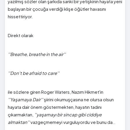
yazılmış sözler olan şarkıda sanki bir yetişkinin hayata yeni
başlayan bir çocuğa verdiği klişe öğütler havasını
hissettiriyor.
Direkt olarak
''Breathe, breathe in the air''
''Don't be afraid to care''
ile sözlere giren Roger Waters, Nazım Hikmet'in
''Yaşamaya Dair''
şiirini okumuşçasına ne olursa olsun
hayata dair önem göstermekten, hayatın tadını
çıkarmaktan,
''yaşamayı bir sincap gibi ciddiye
almaktan''
vazgeçmemeyi vurguluyordu ve bunu da..