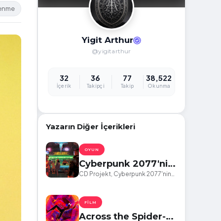
lenme
Yigit Arthur
@yigitarthur
32
36
77
38,522
İçerik
Takipçi
Takip
Okunma
Yazarın Diğer İçerikleri
OYUN
Cyberpunk 2077'nin
birçok hatasını
CD Projekt, Cyberpunk 2077'nin
birçok hatasını düzeltecek yeni
düzeltecek 1.63
bir yama yayınladı.
yaması yayınlandı.
FILM
Across the Spider-