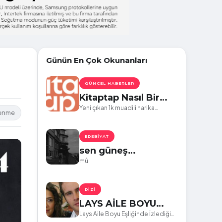
Günün En Çok Okunanları
n
GÜNCEL HABERLER
Kitaptap Nasıl Bir
Uygulama?
Yeni çıkan 1k muadili harika
lenme
uygulama :)
EDEBIYAT
sen güneş
kokuyorsun daha!
mû
DIZI
LAYS AİLE BOYU
EŞLİĞİNDE
Lays Aile Boyu Eşliğinde İzlediğim