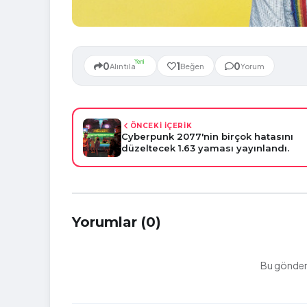
Yeni
0
1
0
Alıntıla
Beğen
Yorum
ÖNCEKİ İÇERİK
Cyberpunk 2077'nin birçok hatasını
düzeltecek 1.63 yaması yayınlandı.
Yorumlar (0)
Bu gönderi