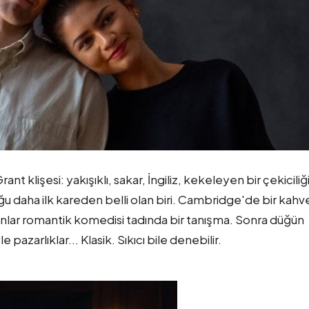
nt klişesi: yakışıklı, sakar, İngiliz, kekeleyen bir çekiciliği
lduğu daha ilk kareden belli olan biri. Cambridge'de bir kahv
anlar romantik komedisi tadında bir tanışma. Sonra düğün
 pazarlıklar... Klasik. Sıkıcı bile denebilir.