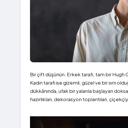
Bir çift düşünün. Erkek tarafı, tam bir Hugh Gra
Kadın tarafı ise gizemli, güzel ve bir sırrı o
dükkânında, ufak bir yalanla başlayan doks
hazırlıkları, dekorasyon toplantıları, çiçekçiyle