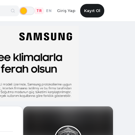
Giriş Yap
Kayıt Ol
TR
EN
|