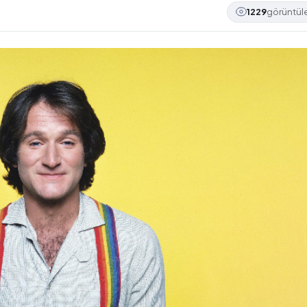
1229
görüntü