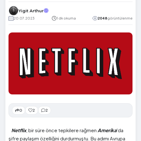
Yigit Arthur
20.07.2023
1 dk okuma
2048
görüntülenme
0
2
2
Netflix
, bir süre önce tepkilere rağmen
Amerika
'da
şifre paylaşım özelliğini durdurmuştu. Bu adımı Avrupa