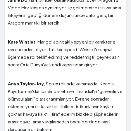
Viggo Mortensen oynamıyor; iç çekmemize izin var ama
hikâyenin geçtiği dönem düşünülünce daha genç bir
Aragorn mantıklı bir tercih.
Kate Winslet
, Marigol adındaki yepyeni bir karakterle
evrene adım atıyor. Tatlı bir dipnot: Winslet'e orijinal
üçlemede rol teklif edilmiş ve reddetmişti; çeyrek asır
sonra Orta Dünya'ya kendi kapısından giriyor.
Anya Taylor-Joy
, Seren rolünde karşımızda. Kendisi
Kuyutorman'dan bir Sindar elfi ve Thranduil'in "güvenilir ve
ölümcül ajanı" olarak tanımlanıyor. Evrene sonradan
eklenen yeni bir karakter. Tolkien tutkunlarının kaşları
çoktan havaya kalktı, itiraf edelim biz de o şüphecilerin
arasındayız; ama yargılamadan önce perdede nasıl
durduğuna bir bakalım.