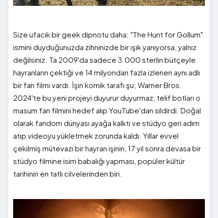
Size ufacık bir geek dipnotu daha: "The Hunt for Gollum"
ismini duyduğunuzda zihninizde bir ışık yanıyorsa, yalnız
değilsiniz. Ta 2009'da sadece 3.000 sterlin bütçeyle
hayranların çektiği ve 14 milyondan fazla izlenen aynı adlı
bir fan filmi vardı. İşin komik tarafı şu; Warner Bros.
2024'te bu yeni projeyi duyurur duyurmaz, telif botları o
masum fan filmini hedef alıp YouTube'dan sildirdi. Doğal
olarak fandom dünyası ayağa kalktı ve stüdyo geri adım
atıp videoyu yükletmek zorunda kaldı. Yıllar evvel
çekilmiş mütevazı bir hayran işinin, 17 yıl sonra devasa bir
stüdyo filmine isim babalığı yapması, popüler kültür
tarihinin en tatlı cilvelerinden biri.