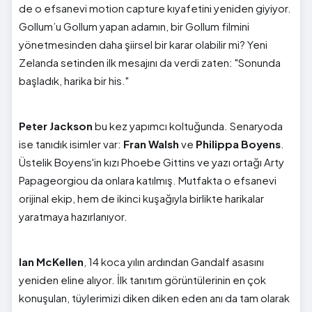
de o efsanevi motion capture kıyafetini yeniden giyiyor.
Gollum’u Gollum yapan adamın, bir Gollum filmini
yönetmesinden daha şiirsel bir karar olabilir mi? Yeni
Zelanda setinden ilk mesajını da verdi zaten: "Sonunda
başladık, harika bir his."
Peter Jackson
bu kez yapımcı koltuğunda. Senaryoda
ise tanıdık isimler var:
Fran Walsh
ve
Philippa Boyens
.
Üstelik Boyens'in kızı Phoebe Gittins ve yazı ortağı Arty
Papageorgiou da onlara katılmış. Mutfakta o efsanevi
orijinal ekip, hem de ikinci kuşağıyla birlikte harikalar
yaratmaya hazırlanıyor.
Ian McKellen
, 14 koca yılın ardından Gandalf asasını
yeniden eline alıyor. İlk tanıtım görüntülerinin en çok
konuşulan, tüylerimizi diken diken eden anı da tam olarak