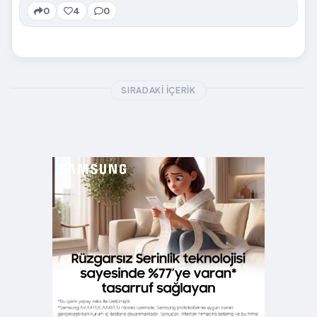
0
4
0
SIRADAKI İÇERIK