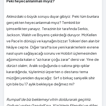
Peki heyecanlanmalı mıyız?
Aklınızdaki o büyük soruyu duyar gibiyiz: Peki tüm bunlara
gerçekten heyecanlanmalı mıyız? Temkinli bir
iyimserlikten yanayız. Terazinin bir tarafında Serkis,
Jackson, Walsh ve Boyens çekirdeği duruyor. McKellen
ve Pace'in dönüşü ve kaynağını bizzat Tolkien'den alan bir
hikâye cepte. Diğer tarafta ise yeni karakterlerin evrene
nasıl uyum sağlayacağı sorunu ve Hobbit üçlemesinden
ağzımızda kalan o "azı karar çoğu zarar" dersi var. Yine de
dürüst olalım; Aralık soğuğunda o salona girip ışıklar
karardığında, tüylerimizi ürperten o destansı tema
müziğini yeniden duyacağız. Sırf o birkaç saniyelik sihir
için bile bu 17 aylık bekleyişe değmez mi?
Rumpali'de biz beklemeyi vitrin doldurarak geçiririz.
Gollum'undan Gandalf'ına, Yüzüklerin Efendisi ve diğer