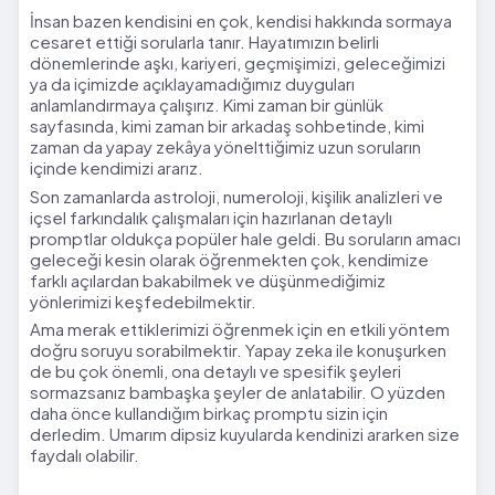
İnsan bazen kendisini en çok, kendisi hakkında sormaya
cesaret ettiği sorularla tanır. Hayatımızın belirli
dönemlerinde aşkı, kariyeri, geçmişimizi, geleceğimizi
ya da içimizde açıklayamadığımız duyguları
anlamlandırmaya çalışırız. Kimi zaman bir günlük
sayfasında, kimi zaman bir arkadaş sohbetinde, kimi
zaman da yapay zekâya yönelttiğimiz uzun soruların
içinde kendimizi ararız.
Son zamanlarda astroloji, numeroloji, kişilik analizleri ve
içsel farkındalık çalışmaları için hazırlanan detaylı
promptlar oldukça popüler hale geldi. Bu soruların amacı
geleceği kesin olarak öğrenmekten çok, kendimize
farklı açılardan bakabilmek ve düşünmediğimiz
yönlerimizi keşfedebilmektir.
Ama merak ettiklerimizi öğrenmek için en etkili yöntem
doğru soruyu sorabilmektir. Yapay zeka ile konuşurken
de bu çok önemli, ona detaylı ve spesifik şeyleri
sormazsanız bambaşka şeyler de anlatabilir. O yüzden
daha önce kullandığım birkaç promptu sizin için
derledim. Umarım dipsiz kuyularda kendinizi ararken size
faydalı olabilir.