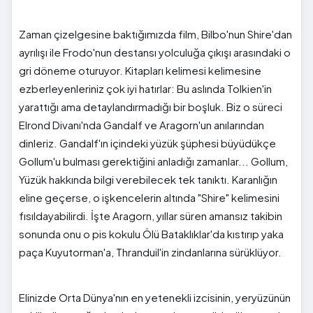
Zaman çizelgesine baktığımızda film, Bilbo'nun Shire'dan
ayrılışı ile Frodo'nun destansı yolculuğa çıkışı arasındaki o
gri döneme oturuyor. Kitapları kelimesi kelimesine
ezberleyenleriniz çok iyi hatırlar: Bu aslında Tolkien'in
yarattığı ama detaylandırmadığı bir boşluk. Biz o süreci
Elrond Divanı'nda Gandalf ve Aragorn'un anılarından
dinleriz. Gandalf'ın içindeki yüzük şüphesi büyüdükçe
Gollum'u bulması gerektiğini anladığı zamanlar... Gollum,
Yüzük hakkında bilgi verebilecek tek tanıktı. Karanlığın
eline geçerse, o işkencelerin altında "Shire" kelimesini
fısıldayabilirdi. İşte Aragorn, yıllar süren amansız takibin
sonunda onu o pis kokulu Ölü Bataklıklar'da kıstırıp yaka
paça Kuyutorman'a, Thranduil'in zindanlarına sürüklüyor.
Elinizde Orta Dünya'nın en yetenekli izcisinin, yeryüzünün