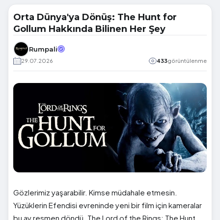
Orta Dünya'ya Dönüş: The Hunt for
Gollum Hakkında Bilinen Her Şey
Rumpali
29.07.2026
433
görüntülenme
Gözlerimiz yaşarabilir. Kimse müdahale etmesin.
Yüzüklerin Efendisi evreninde yeni bir film için kameralar
bu ay resmen döndü. The Lord of the Rings: The Hunt