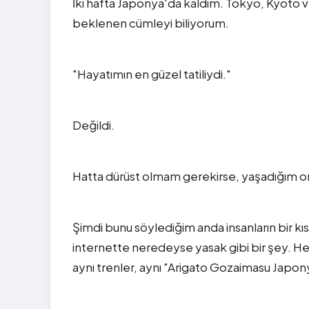
İki hafta Japonya'da kaldım. Tokyo, Kyoto 
beklenen cümleyi biliyorum.
"Hayatımın en güzel tatiliydi."
Değildi.
Hatta dürüst olmam gerekirse, yaşadığım on
Şimdi bunu söylediğim anda insanların bir
internette neredeyse yasak gibi bir şey. Herk
aynı trenler, aynı "Arigato Gozaimasu Japony