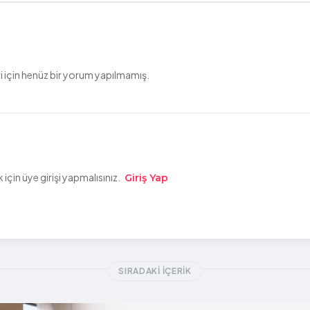
 için henüz bir yorum yapılmamış.
çin üye girişi yapmalısınız.
Giriş Yap
SIRADAKI İÇERIK