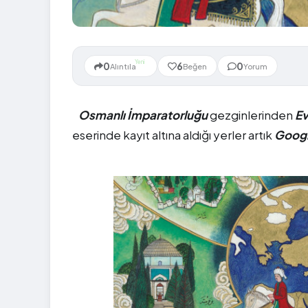
Yeni
0
6
0
Alıntıla
Beğen
Yorum
Osmanlı İmparatorluğu
gezginlerinden
Ev
eserinde kayıt altına aldığı yerler artık
Googl