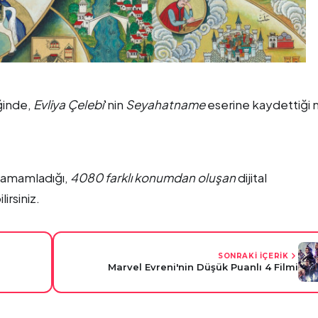
ğinde,
Evliya Çelebi
'nin
Seyahatname
eserine kaydettiği n
a tamamladığı,
4080 farklı konumdan oluşan
dijital
irsiniz.
SONRAKİ İÇERİK
Marvel Evreni'nin Düşük Puanlı 4 Filmi