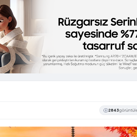
2843
görüntü