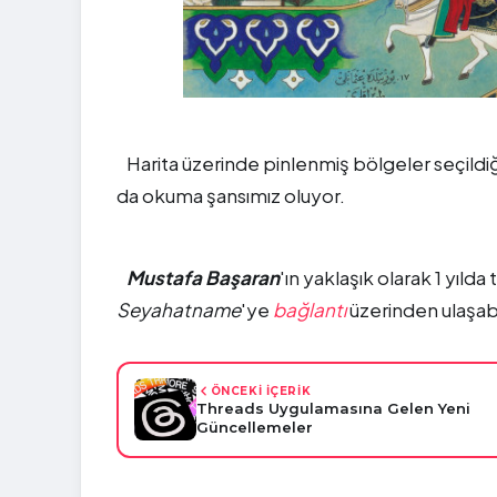
Harita üzerinde pinlenmiş bölgeler seçildi
da okuma şansımız oluyor.
Mustafa Başaran
'ın yaklaşık olarak 1 yıld
Seyahatname
'ye
bağlantı
üzerinden ulaşabil
ÖNCEKİ İÇERİK
Threads Uygulamasına Gelen Yeni
Güncellemeler