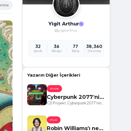
lenme
Yigit Arthur
@yigitarthur
32
36
77
38,360
İçerik
Takipçi
Takip
Okunma
Yazarın Diğer İçerikleri
OYUN
Cyberpunk 2077'nin
birçok hatasını
CD Projekt, Cyberpunk 2077'nin
birçok hatasını düzeltecek yeni
düzeltecek 1.63
bir yama yayınladı.
yaması yayınlandı.
FILM
Robin Williams'ı ne