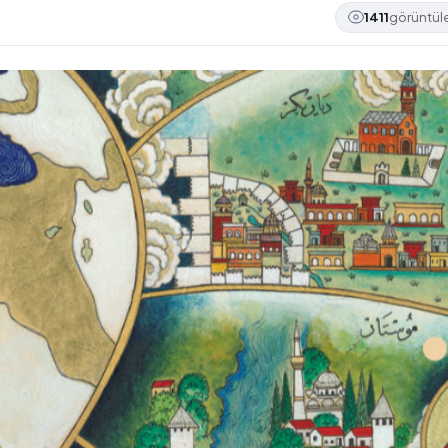
1411
görüntü