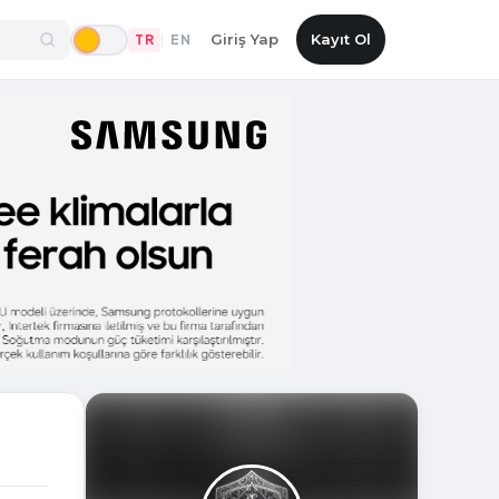
Giriş Yap
Kayıt Ol
TR
EN
|