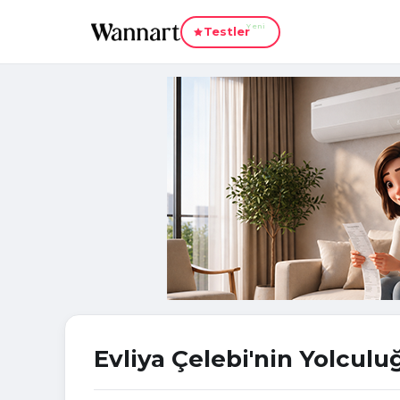
Yeni
Testler
Evliya Çelebi'nin Yolculu