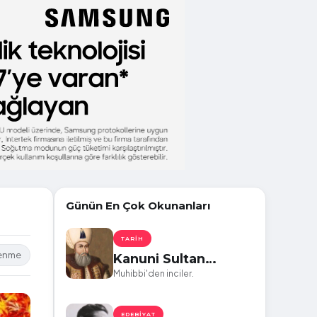
Günün En Çok Okunanları
TARIH
lenme
Kanuni Sultan
Süleyman'ın
Muhibbi'den inciler.
Kaleminden Dökülen
10 Etkileyici Şiir
EDEBIYAT