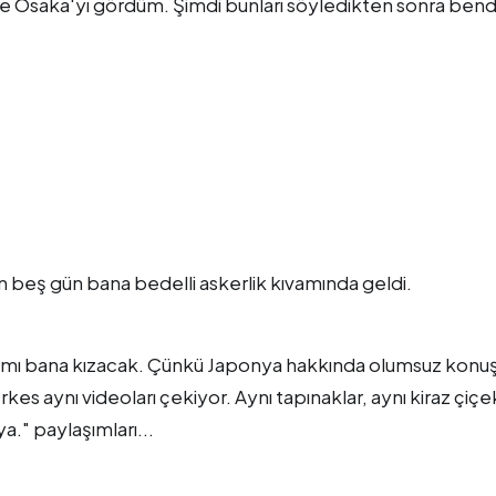
ve Osaka'yı gördüm. Şimdi bunları söyledikten sonra ben
 beş gün bana bedelli askerlik kıvamında geldi.
 kısmı bana kızacak. Çünkü Japonya hakkında olumsuz kon
es aynı videoları çekiyor. Aynı tapınaklar, aynı kiraz çiçek
a." paylaşımları...