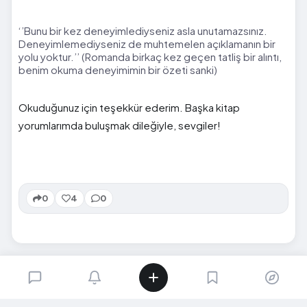
‘’Bunu bir kez deneyimlediyseniz asla unutamazsınız.
Deneyimlemediyseniz de muhtemelen açıklamanın bir
yolu yoktur.’’ (Romanda birkaç kez geçen tatliş bir alıntı,
benim okuma deneyimimin bir özeti sanki)
Okuduğunuz için teşekkür ederim. Başka kitap
yorumlarımda buluşmak dileğiyle, sevgiler!
0
4
0
SIRADAKI İÇERIK