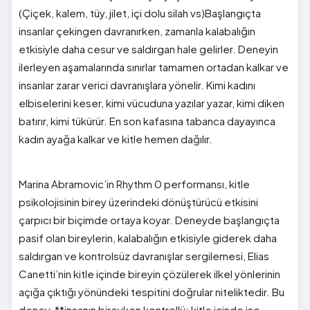
(Çiçek, kalem, tüy, jilet, içi dolu silah vs)Başlangıçta
insanlar çekingen davranırken, zamanla kalabalığın
etkisiyle daha cesur ve saldırgan hale gelirler. Deneyin
ilerleyen aşamalarında sınırlar tamamen ortadan kalkar ve
insanlar zarar verici davranışlara yönelir. Kimi kadını
elbiselerini keser, kimi vücuduna yazılar yazar, kimi diken
batırır, kimi tükürür. En son kafasına tabanca dayayınca
kadın ayağa kalkar ve kitle hemen dağılır.
Marina Abramovic’in Rhythm 0 performansı, kitle
psikolojisinin birey üzerindeki dönüştürücü etkisini
çarpıcı bir biçimde ortaya koyar. Deneyde başlangıçta
pasif olan bireylerin, kalabalığın etkisiyle giderek daha
saldırgan ve kontrolsüz davranışlar sergilemesi, Elias
Canetti’nin kitle içinde bireyin çözülerek ilkel yönlerinin
açığa çıktığı yönündeki tespitini doğrular niteliktedir. Bu
deney, **insanın bireyken kontrollü; kitle içinde ise