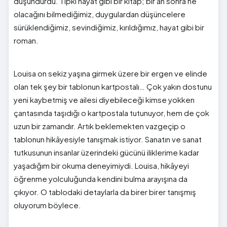
düşündürdü. Tıpkı hayat gibi bir kitap; bir an sonra ne
olacağını bilmediğimiz, duygulardan düşüncelere
sürüklendiğimiz, sevindiğimiz, kırıldığımız, hayat gibi bir
roman.
Louisa on sekiz yaşına girmek üzere bir ergen ve elinde
olan tek şey bir tablonun kartpostalı… Çok yakın dostunu
yeni kaybetmiş ve ailesi diyebileceği kimse yokken
çantasında taşıdığı o kartpostala tutunuyor, hem de çok
uzun bir zamandır. Artık beklemekten vazgeçip o
tablonun hikâyesiyle tanışmak istiyor. Sanatın ve sanat
tutkusunun insanlar üzerindeki gücünü iliklerime kadar
yaşadığım bir okuma deneyimiydi. Louisa, hikâyeyi
öğrenme yolculuğunda kendini bulma arayışına da
çıkıyor. O tablodaki detaylarla da birer birer tanışmış
oluyorum böylece.