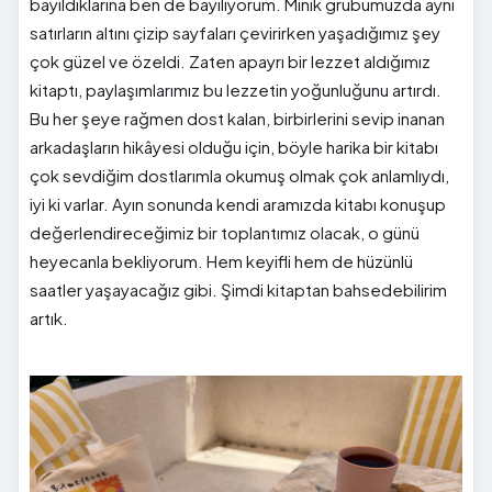
bayıldıklarına ben de bayılıyorum. Minik grubumuzda aynı
satırların altını çizip sayfaları çevirirken yaşadığımız şey
çok güzel ve özeldi. Zaten apayrı bir lezzet aldığımız
kitaptı, paylaşımlarımız bu lezzetin yoğunluğunu artırdı.
Bu her şeye rağmen dost kalan, birbirlerini sevip inanan
arkadaşların hikâyesi olduğu için, böyle harika bir kitabı
çok sevdiğim dostlarımla okumuş olmak çok anlamlıydı,
iyi ki varlar. Ayın sonunda kendi aramızda kitabı konuşup
değerlendireceğimiz bir toplantımız olacak, o günü
heyecanla bekliyorum. Hem keyifli hem de hüzünlü
saatler yaşayacağız gibi. Şimdi kitaptan bahsedebilirim
artık.