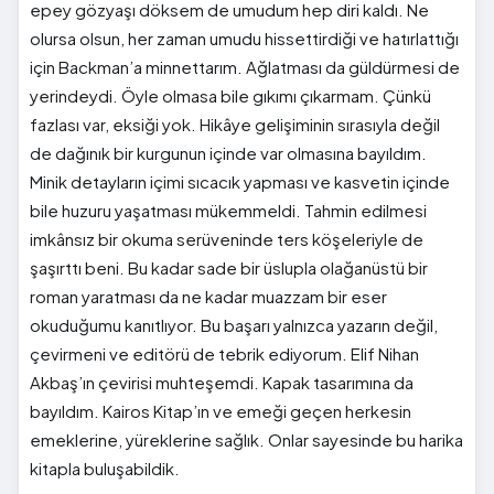
epey gözyaşı döksem de umudum hep diri kaldı. Ne
olursa olsun, her zaman umudu hissettirdiği ve hatırlattığı
için Backman’a minnettarım. Ağlatması da güldürmesi de
yerindeydi. Öyle olmasa bile gıkımı çıkarmam. Çünkü
fazlası var, eksiği yok. Hikâye gelişiminin sırasıyla değil
de dağınık bir kurgunun içinde var olmasına bayıldım.
Minik detayların içimi sıcacık yapması ve kasvetin içinde
bile huzuru yaşatması mükemmeldi. Tahmin edilmesi
imkânsız bir okuma serüveninde ters köşeleriyle de
şaşırttı beni. Bu kadar sade bir üslupla olağanüstü bir
roman yaratması da ne kadar muazzam bir eser
okuduğumu kanıtlıyor. Bu başarı yalnızca yazarın değil,
çevirmeni ve editörü de tebrik ediyorum. Elif Nihan
Akbaş’ın çevirisi muhteşemdi. Kapak tasarımına da
bayıldım. Kairos Kitap’ın ve emeği geçen herkesin
emeklerine, yüreklerine sağlık. Onlar sayesinde bu harika
kitapla buluşabildik.