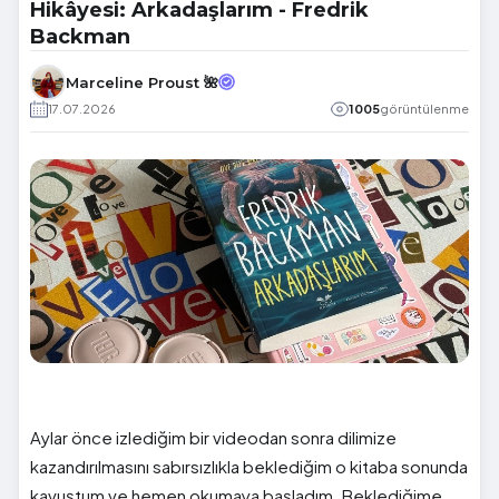
Hikâyesi: Arkadaşlarım - Fredrik
Backman
Marceline Proust 🌺
17.07.2026
1005
görüntülenme
Aylar önce izlediğim bir videodan sonra dilimize
kazandırılmasını sabırsızlıkla beklediğim o kitaba sonunda
kavuştum ve hemen okumaya başladım. Beklediğime