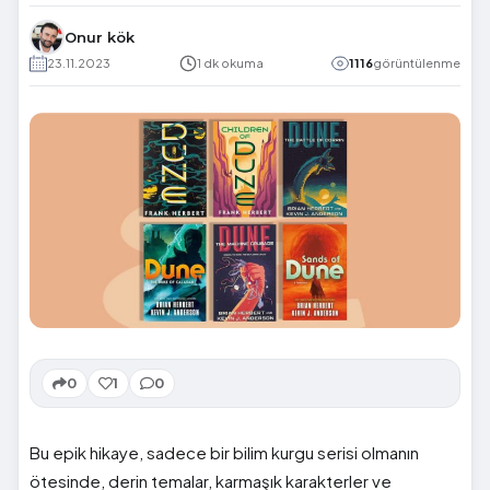
Onur kök
23.11.2023
1 dk okuma
1116
görüntülenme
0
1
0
Bu epik hikaye, sadece bir bilim kurgu serisi olmanın
ötesinde, derin temalar, karmaşık karakterler ve