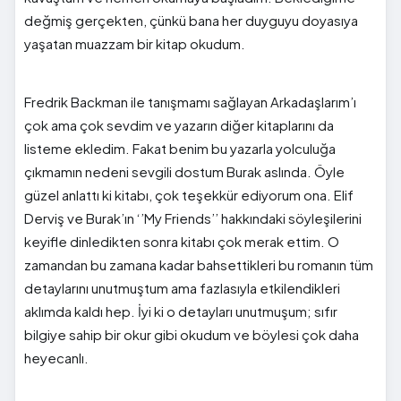
değmiş gerçekten, çünkü bana her duyguyu doyasıya
yaşatan muazzam bir kitap okudum.
Fredrik Backman ile tanışmamı sağlayan Arkadaşlarım’ı
çok ama çok sevdim ve yazarın diğer kitaplarını da
listeme ekledim. Fakat benim bu yazarla yolculuğa
çıkmamın nedeni sevgili dostum Burak aslında. Öyle
güzel anlattı ki kitabı, çok teşekkür ediyorum ona. Elif
Derviş ve Burak’ın ‘’My Friends’’ hakkındaki söyleşilerini
keyifle dinledikten sonra kitabı çok merak ettim. O
zamandan bu zamana kadar bahsettikleri bu romanın tüm
detaylarını unutmuştum ama fazlasıyla etkilendikleri
aklımda kaldı hep. İyi ki o detayları unutmuşum; sıfır
bilgiye sahip bir okur gibi okudum ve böylesi çok daha
heyecanlı.