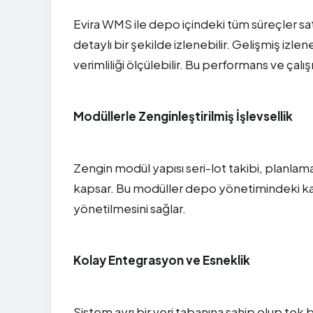
Evira WMS ile depo içindeki tüm süreçler sa
detaylı bir şekilde izlenebilir. Gelişmiş izl
verimliliği ölçülebilir. Bu performans ve ça
Modüllerle Zenginleştirilmiş İşlevsellik
Zengin modül yapısı seri-lot takibi, planla
kapsar. Bu modüller depo yönetimindeki karma
yönetilmesini sağlar.
Kolay Entegrasyon ve Esneklik
Sistem ayrı bir veri tabanına sahip olup tek