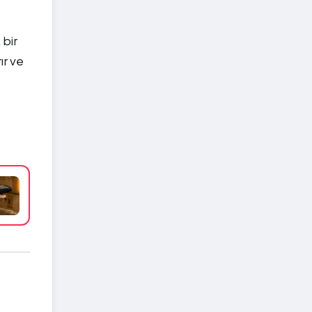
 bir
ır ve