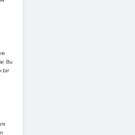
 ve
ar. Bu
 bir
eni
on