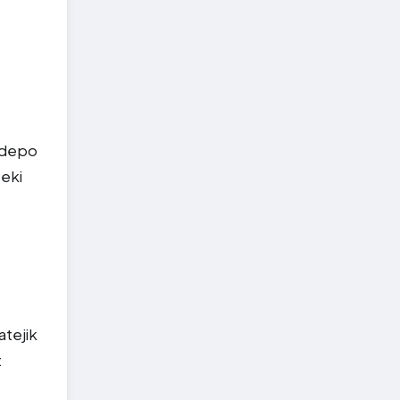
n depo
teki
atejik
t