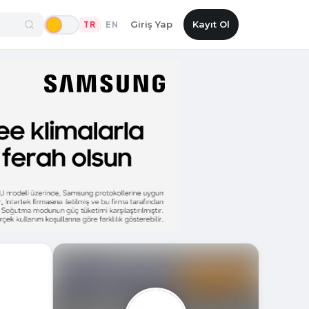
Giriş Yap
Kayıt Ol
TR
EN
|