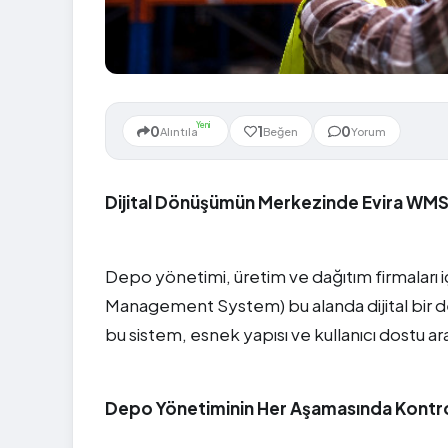
Yeni
0
1
0
Alıntıla
Beğen
Yorum
Dijital Dönüşümün Merkezinde Evira WM
Depo yönetimi, üretim ve dağıtım firmaları iç
Management System) bu alanda dijital bir de
bu sistem, esnek yapısı ve kullanıcı dostu ar
Depo Yönetiminin Her Aşamasında Kontr