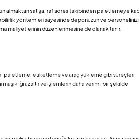
tın almaktan satışa, raf adres takibinden paletlemeye ka
enebilirlik yöntemleri sayesinde deponuzun ve personeliniz
lışma maliyetlerinin düzenlenmesine de olanak tanır.
ma, paletleme, etiketleme ve araç yükleme gibi süreçleri
şıklığı azaltır ve işlemlerin daha verimli bir şekilde
 başına çalışabilme yeteneği ile ön plana çıkar. Aynı zaman