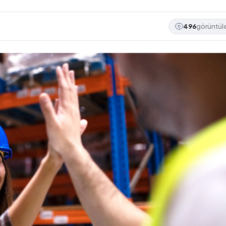
496
görüntü