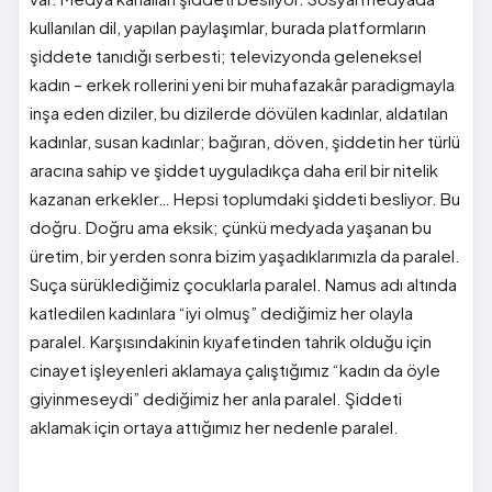
kullanılan dil, yapılan paylaşımlar, burada platformların
şiddete tanıdığı serbesti; televizyonda geleneksel
kadın – erkek rollerini yeni bir muhafazakâr paradigmayla
inşa eden diziler, bu dizilerde dövülen kadınlar, aldatılan
kadınlar, susan kadınlar; bağıran, döven, şiddetin her türlü
aracına sahip ve şiddet uyguladıkça daha eril bir nitelik
kazanan erkekler… Hepsi toplumdaki şiddeti besliyor. Bu
doğru. Doğru ama eksik; çünkü medyada yaşanan bu
üretim, bir yerden sonra bizim yaşadıklarımızla da paralel.
Suça sürüklediğimiz çocuklarla paralel. Namus adı altında
katledilen kadınlara “iyi olmuş” dediğimiz her olayla
paralel. Karşısındakinin kıyafetinden tahrik olduğu için
cinayet işleyenleri aklamaya çalıştığımız “kadın da öyle
giyinmeseydi” dediğimiz her anla paralel. Şiddeti
aklamak için ortaya attığımız her nedenle paralel.