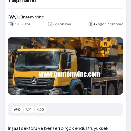
Taşımanın
Güntem Vinç
19.01.2024
2 dk okuma
475
görüntülenme
0
1
0
İnşaat sektörü ve benzeri birçok endüstri, yüksek