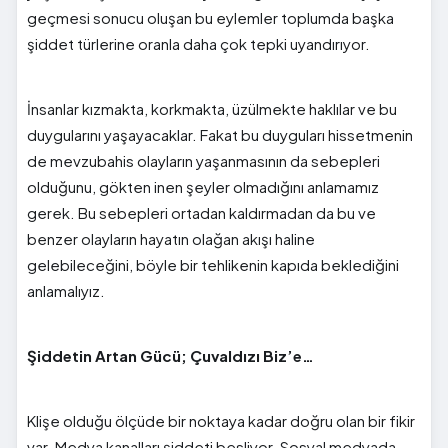
geçmesi sonucu oluşan bu eylemler toplumda başka
şiddet türlerine oranla daha çok tepki uyandırıyor.
İnsanlar kızmakta, korkmakta, üzülmekte haklılar ve bu
duygularını yaşayacaklar. Fakat bu duyguları hissetmenin
de mevzubahis olayların yaşanmasının da sebepleri
olduğunu, gökten inen şeyler olmadığını anlamamız
gerek. Bu sebepleri ortadan kaldırmadan da bu ve
benzer olayların hayatın olağan akışı haline
gelebileceğini, böyle bir tehlikenin kapıda beklediğini
anlamalıyız.
Şiddetin Artan Gücü; Çuvaldızı Biz’e…
Klişe olduğu ölçüde bir noktaya kadar doğru olan bir fikir
var. Medya kanalları şiddeti besliyor. Sosyal medyada