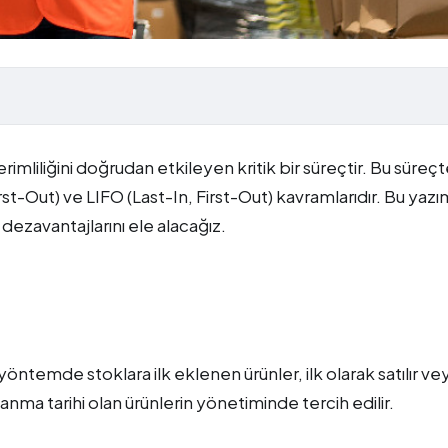
verimliliğini doğrudan etkileyen kritik bir süreçtir. Bu süreç
irst-Out) ve LIFO (Last-In, First-Out) kavramlarıdır. Bu yaz
e dezavantajlarını ele alacağız.
u yöntemde stoklara ilk eklenen ürünler, ilk olarak satılır ve
ullanma tarihi olan ürünlerin yönetiminde tercih edilir.