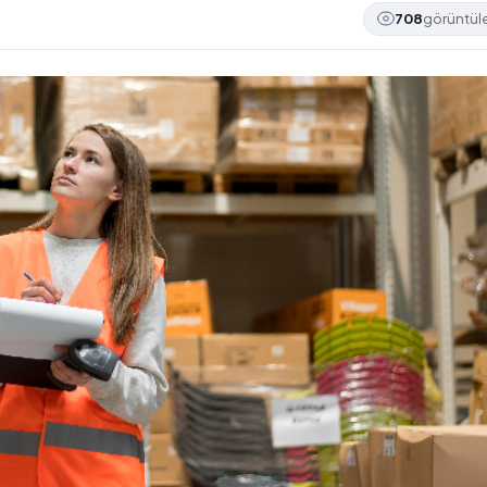
708
görüntü