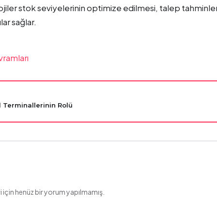
iler stok seviyelerinin optimize edilmesi, talep tahminler
lar sağlar.
vramları
 Terminallerinin Rolü
 için henüz bir yorum yapılmamış.