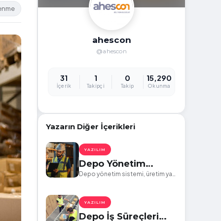
lenme
ahescon
@ahescon
31
1
0
15,290
İçerik
Takipçi
Takip
Okunma
Yazarın Diğer İçerikleri
YAZILIM
Depo Yönetim
Sistemi Ne
Depo yönetim sistemi, üretim ya
da dağıtım yapan firmaların, depo
Demektir?
içerisinde, satın almadan satış
aşamasına kadar oluşabilecek
YAZILIM
tüm süreçlerini yönetir.
Depo İş Süreçleri