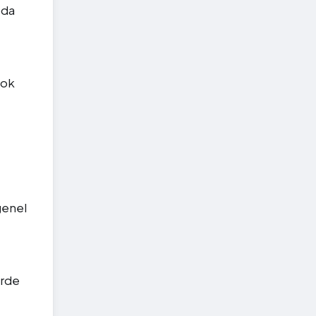
oda
tok
genel
erde