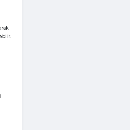
arak
bilir.
i