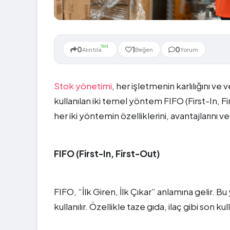
Yeni
0
1
0
Alıntıla
Beğen
Yorum
Stok yönetimi
, her işletmenin karlılığını ve 
kullanılan iki temel yöntem FIFO (First-In, F
her iki yöntemin özelliklerini, avantajlarını v
FIFO (First-In, First-Out)
FIFO, “İlk Giren, İlk Çıkar” anlamına gelir. B
kullanılır. Özellikle taze gıda, ilaç gibi son k