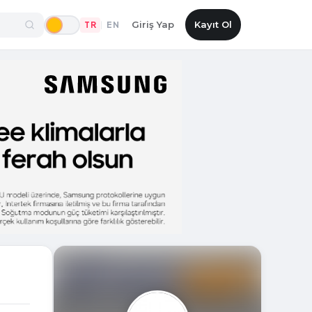
Giriş Yap
Kayıt Ol
TR
EN
|