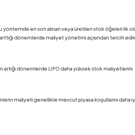
Bu yöntemde en son alınan veya üretilen stok öğeleri ilk ol
arın arttığı dönemlerde maliyet yönetimi açısından tercih edile
in artığı dönemlerde LIFO daha yüksek stok maliyetlerini
lerin maliyeti genellikle mevcut piyasa koşullarını daha iy