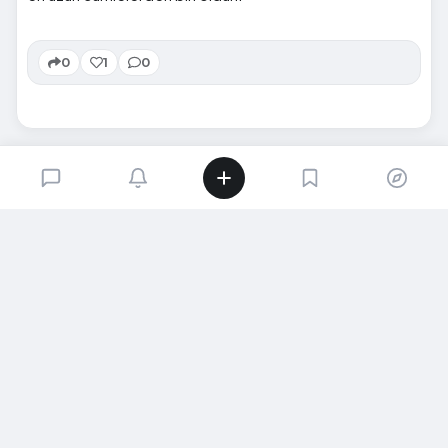
0
1
0
SIRADAKI İÇERIK