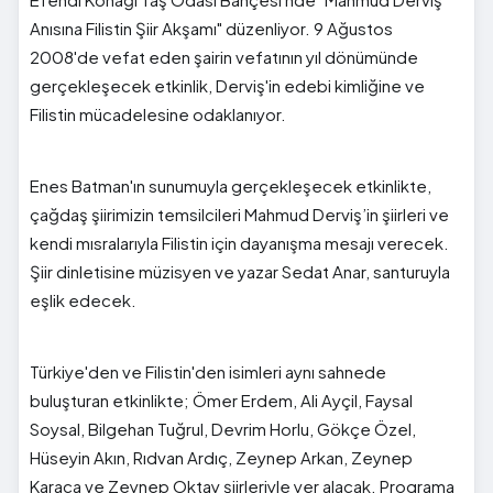
Anısına Filistin Şiir Akşamı" düzenliyor. 9 Ağustos
2008'de vefat eden şairin vefatının yıl dönümünde
gerçekleşecek etkinlik, Derviş'in edebi kimliğine ve
Filistin mücadelesine odaklanıyor.
Enes Batman'ın sunumuyla gerçekleşecek etkinlikte,
çağdaş şiirimizin temsilcileri Mahmud Derviş’in şiirleri ve
kendi mısralarıyla Filistin için dayanışma mesajı verecek.
Şiir dinletisine müzisyen ve yazar Sedat Anar, santuruyla
eşlik edecek.
Türkiye'den ve Filistin'den isimleri aynı sahnede
buluşturan etkinlikte; Ömer Erdem, Ali Ayçil, Faysal
Soysal, Bilgehan Tuğrul, Devrim Horlu, Gökçe Özel,
Hüseyin Akın, Rıdvan Ardıç, Zeynep Arkan, Zeynep
Karaca ve Zeynep Oktay şiirleriyle yer alacak. Programa