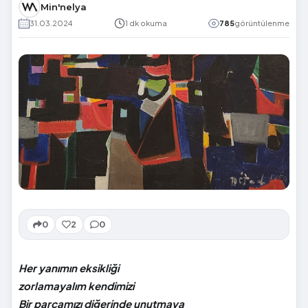
Min'nelya
31.03.2024
1 dk okuma
785
görüntülenme
0
2
0
Her yanımın eksikliği
zorlamayalım kendimizi
Bir parçamızı diğerinde unutmaya