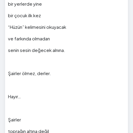
bir yerlerde yine
bir çocuk ilk kez
“Hüzün” kelimesini okuyacak
ve farkında olmadan
senin sesin değecek alnına.
Şairler ölmez, derler.
Hayır…
Şairler
toprağın altına değil