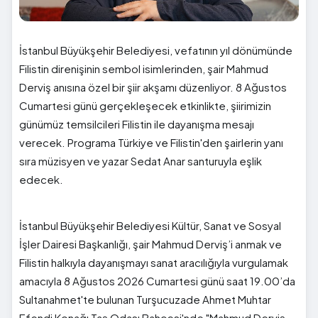
İstanbul Büyükşehir Belediyesi, vefatının yıl dönümünde
Filistin direnişinin sembol isimlerinden, şair Mahmud
Derviş anısına özel bir şiir akşamı düzenliyor. 8 Ağustos
Cumartesi günü gerçekleşecek etkinlikte, şiirimizin
günümüz temsilcileri Filistin ile dayanışma mesajı
verecek. Programa Türkiye ve Filistin'den şairlerin yanı
sıra müzisyen ve yazar Sedat Anar santuruyla eşlik
edecek.
İstanbul Büyükşehir Belediyesi Kültür, Sanat ve Sosyal
İşler Dairesi Başkanlığı, şair Mahmud Derviş’i anmak ve
Filistin halkıyla dayanışmayı sanat aracılığıyla vurgulamak
amacıyla 8 Ağustos 2026 Cumartesi günü saat 19.00’da
Sultanahmet'te bulunan Turşucuzade Ahmet Muhtar
Efendi Konağı Taş Odası Bahçesi'nde "Mahmud Derviş