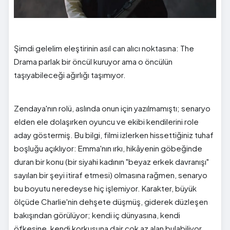
Şimdi gelelim eleştirinin asıl can alıcı noktasına: The
Drama parlak bir öncül kuruyor ama o öncülün
taşıyabileceği ağırlığı taşımıyor.
Zendaya'nın rolü, aslında onun için yazılmamıştı; senaryo
elden ele dolaşırken oyuncu ve ekibi kendilerini role
aday göstermiş. Bu bilgi, filmi izlerken hissettiğiniz tuhaf
boşluğu açıklıyor: Emma'nın ırkı, hikâyenin göbeğinde
duran bir konu (bir siyahi kadının "beyaz erkek davranışı"
sayılan bir şeyi itiraf etmesi) olmasına rağmen, senaryo
bu boyutu neredeyse hiç işlemiyor. Karakter, büyük
ölçüde Charlie'nin dehşete düşmüş, giderek düzleşen
bakışından görülüyor; kendi iç dünyasına, kendi
öfkesine, kendi korkusuna dair çok az alan bulabiliyor.