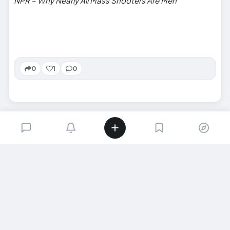
NPR – Why Nearly All Mass Shooters Are Men
0
1
0
SIRADAKI İÇERIK