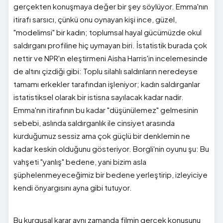
gerçekten konuşmaya değer bir şey söylüyor. Emma'nın
itirafı sarsıcı, çünkü onu oynayan kişi ince, güzel,
"modelimsi" bir kadın; toplumsal hayal gücümüzde okul
saldırganı profiline hiç uymayan biri. İstatistik burada çok
nettir ve NPR'ın eleştirmeni Aisha Harris'in incelemesinde
de altını çizdiği gibi: Toplu silahlı saldırıların neredeyse
tamamı erkekler tarafından işleniyor; kadın saldırganlar
istatistiksel olarak bir istisna sayılacak kadar nadir.
Emma'nın itirafının bu kadar "düşünülemez" gelmesinin
sebebi, aslında saldırganlık ile cinsiyet arasında
kurduğumuz sessiz ama çok güçlü bir denklemin ne
kadar keskin olduğunu gösteriyor. Borgli'nin oyunu şu: Bu
vahşeti "yanlış" bedene, yani bizim asla
şüphelenmeyeceğimiz bir bedene yerleştirip, izleyiciye
kendi önyargısını ayna gibi tutuyor.
Bu kurgusal karar aynı zamanda filmin gerçek konusunu