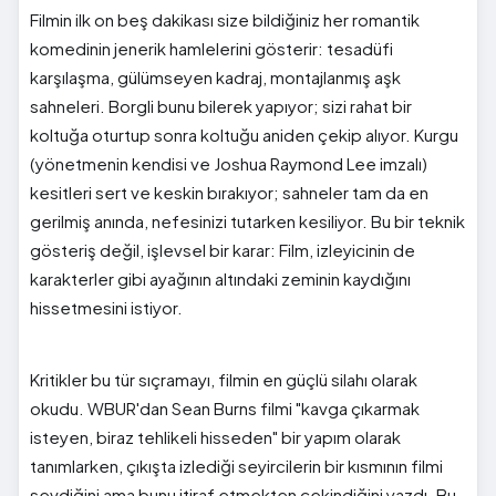
Filmin ilk on beş dakikası size bildiğiniz her romantik
komedinin jenerik hamlelerini gösterir: tesadüfi
karşılaşma, gülümseyen kadraj, montajlanmış aşk
sahneleri. Borgli bunu bilerek yapıyor; sizi rahat bir
koltuğa oturtup sonra koltuğu aniden çekip alıyor. Kurgu
(yönetmenin kendisi ve Joshua Raymond Lee imzalı)
kesitleri sert ve keskin bırakıyor; sahneler tam da en
gerilmiş anında, nefesinizi tutarken kesiliyor. Bu bir teknik
gösteriş değil, işlevsel bir karar: Film, izleyicinin de
karakterler gibi ayağının altındaki zeminin kaydığını
hissetmesini istiyor.
Kritikler bu tür sıçramayı, filmin en güçlü silahı olarak
okudu. WBUR'dan Sean Burns filmi "kavga çıkarmak
isteyen, biraz tehlikeli hisseden" bir yapım olarak
tanımlarken, çıkışta izlediği seyircilerin bir kısmının filmi
sevdiğini ama bunu itiraf etmekten çekindiğini yazdı. Bu