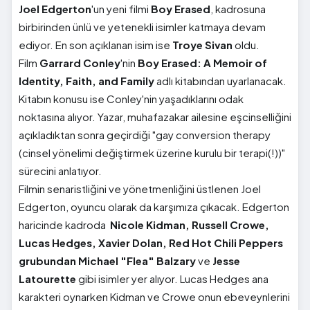
Joel Edgerton
'un yeni filmi
Boy Erased
, kadrosuna
birbirinden ünlü ve yetenekli isimler katmaya devam
ediyor. En son açıklanan isim ise
Troye Sivan
oldu.
Film
Garrard Conley
'nin
Boy Erased: A Memoir of
Identity, Faith, and Family
adlı kitabından uyarlanacak.
Kitabın konusu ise Conley'nin yaşadıklarını odak
noktasına alıyor. Yazar, muhafazakar ailesine eşcinselliğini
açıkladıktan sonra geçirdiği "gay conversion therapy
(cinsel yönelimi değiştirmek üzerine kurulu bir terapi(!))"
sürecini anlatıyor.
Filmin senaristliğini ve yönetmenliğini üstlenen Joel
Edgerton, oyuncu olarak da karşımıza çıkacak. Edgerton
haricinde kadroda
Nicole Kidman, Russell Crowe,
Lucas Hedges, Xavier Dolan, Red Hot Chili Peppers
grubundan Michael "Flea" Balzary
ve
Jesse
Latourette
gibi isimler yer alıyor. Lucas Hedges ana
karakteri oynarken Kidman ve Crowe onun ebeveynlerini