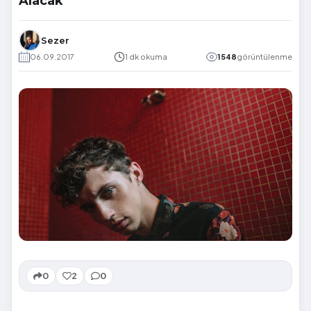
Alacak
Sezer
06.09.2017
1 dk okuma
1548
görüntülenme
0
2
0