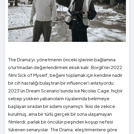
The Drama'yı, yönetmenin önceki işlerinin bağlamına
oturtmadan değerlendirmek eksik kalır. Borgli'nin 2022
filmi Sick of Myself, beğeni toplamak için kendine nadir
bir cilt hastalığı bulaştıran bir influencer'ı anlatıyordu;
2023'ün Dream Scenario'sunda ise Nicolas Cage, hiçbir
sebep yokken yabancıların rüyalarında belirmeye
başlayan sıradan bir adamı oynamıştı. İkisi de zekice
kurulmuş, ama bir türlü gerçek bir sona ulaşamayan
filmlerdi; parlak bir öncülün peşinden koşup nefesi
tükenen senaryolar. The Drama, eleştirmenlere göre