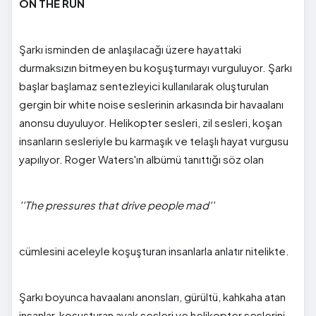
ON THE RUN
Şarkı isminden de anlaşılacağı üzere hayattaki
durmaksızın bitmeyen bu koşuşturmayı vurguluyor. Şarkı
başlar başlamaz sentezleyici kullanılarak oluşturulan
gergin bir white noise seslerinin arkasında bir havaalanı
anonsu duyuluyor. Helikopter sesleri, zil sesleri, koşan
insanların sesleriyle bu karmaşık ve telaşlı hayat vurgusu
yapılıyor. Roger Waters'ın albümü tanıttığı söz olan
''The pressures that drive people mad''
cümlesini aceleyle koşuşturan insanlarla anlatır nitelikte.
Şarkı boyunca havaalanı anonsları, gürültü, kahkaha atan
insanlar, koşuşturan ayak sesleri ve helikopter seslerini