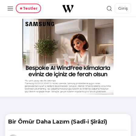
Giriş
Testler
Bir Ömür Daha Lazım (Sadî-i Şîrâzî)