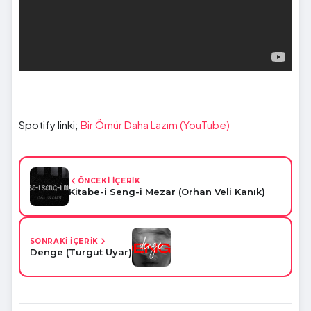
Spotify linki;
Bir Ömür Daha Lazım (YouTube)
ÖNCEKİ İÇERİK
Kitabe-i Seng-i Mezar (Orhan Veli Kanık)
SONRAKİ İÇERİK
Denge (Turgut Uyar)