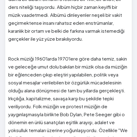
ders niteliği taşıyordu. Albüm hiçbir zaman keyifli bir
müzik vaadetmedi. Albümü dinleyenler neşeli bir vakit
geçirmektense insanı rahatsız eden enstrümanlar,
karanlık bir ortam ve belki de farkına varmak istemediği
gerçekler ile yüz yüze bırakılıyordu.
Rock müziği 1960'larda 1970'lere göre daha temiz, sakin
ve geleceğe umut dolu bakılan bir müzik olsa da müziğin
bir eğlenceden çıkıp eleştiri yapılabilen, politik veya
sosyal mesajlar verilebilen bir özgürlük mücadelesinin
olduğu alana dönüşmesi de tam bu yıllarda gerçekleşti.
Irkçılığa, kapitalizme, savaşa karşı bu şekilde tepki
veriliyordu. Folk müziğin ve protest müziğin de
yaygınlaşmasıyla birlikte Bob Dylan, Pete Seeger gibi o
dönemin en ünlü sanatçıları eşitlik arayışı, adalet ve
yoksulluk temaları üzerine yoğunlaşıyordu. Özellikle ''We