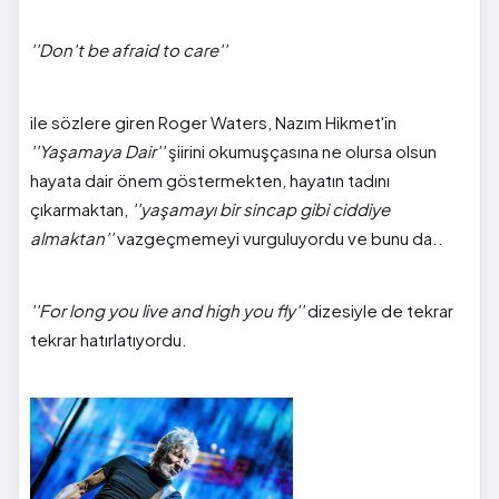
''Don't be afraid to care''
ile sözlere giren Roger Waters, Nazım Hikmet'in
''Yaşamaya Dair''
şiirini okumuşçasına ne olursa olsun
hayata dair önem göstermekten, hayatın tadını
çıkarmaktan,
''yaşamayı bir sincap gibi ciddiye
almaktan''
vazgeçmemeyi vurguluyordu ve bunu da..
''For long you live and high you fly''
dizesiyle de tekrar
tekrar hatırlatıyordu.