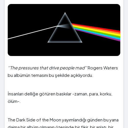
''The pressures that drive people mad''
Rogers Waters
bu albümün temasını bu şekilde açıklıyordu.
İnsanları delliğe götüren baskılar -zaman, para, korku,
ölüm-.
The Dark Side of the Moon yayımlandığı günden bu yana
daima bir albüm olmanın ötesinde bir fikir, bir anlatı, bir