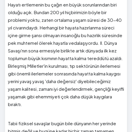
Hayatı ertlemenin bu çağın en büyük sorunlarından biri
olduğu açık. Bundan 200 yıl hiçbirimizin böyle bir
problemi yoktu, zaten ortalama yaşam süresi de 30-40
yıl civarındaydı. Herhangi bir hayata hazırlanma süreci
içine girme şansı olmayan insanoğlu bu hazırlık süresinde
pek muhtemel ölerek hayatla vedalaşıyordu. II. Dünya
Savaşı'nın sona ermesiyle birlikte artık dünyada ilk kez
toplumun büyük kısmının hayatta kalma tereddütü azaldı.
Birleşmiş Milletler'in kurulması, tıp sektörünün ilerlemesi
gibi önemli ilerlemeler sonrasında hayatta kalma kaygısı
yerini yavaş yavaş 'daha değersiz' diyebileceğimiz
yaşam kalitesi, zamanı iyi değerlendirmek, gençliği keyifli
yaşamak gibi ehemmiyeti çok daha düşük kaygılara
bıraktı.
Tabii fiziksel savaşlar bugün bile dünyanın her yerinde
bitmiş değil ve bugüne kadar hiçbir zaman tamamen