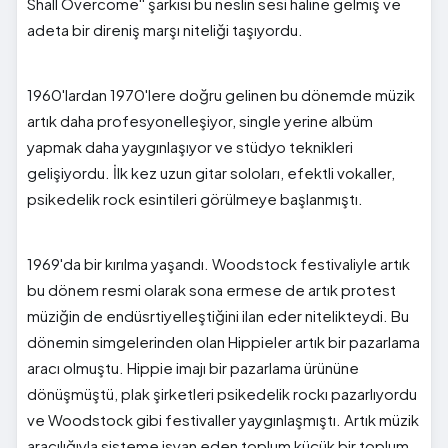
Shall Overcome'' şarkısı bu neslin sesi haline gelmiş ve
adeta bir direniş marşı niteliği taşıyordu.
1960'lardan 1970'lere doğru gelinen bu dönemde müzik
artık daha profesyonelleşiyor, single yerine albüm
yapmak daha yaygınlaşıyor ve stüdyo teknikleri
gelişiyordu. İlk kez uzun gitar soloları, efektli vokaller,
psikedelik rock esintileri görülmeye başlanmıştı.
1969'da bir kırılma yaşandı. Woodstock festivaliyle artık
bu dönem resmi olarak sona ermese de artık protest
müziğin de endüsrtiyelleştiğini ilan eder nitelikteydi. Bu
dönemin simgelerinden olan Hippieler artık bir pazarlama
aracı olmuştu. Hippie imajı bir pazarlama ürününe
dönüşmüştü, plak şirketleri psikedelik rockı pazarlıyordu
ve Woodstock gibi festivaller yaygınlaşmıştı. Artık müzik
aracılığıyla sisteme isyan eden toplum küçük bir toplum