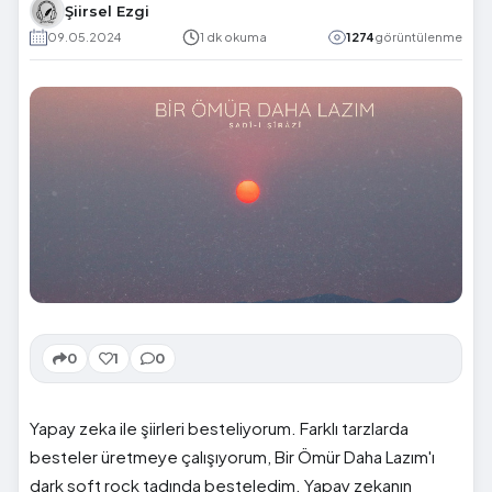
Şiirsel Ezgi
09.05.2024
1 dk okuma
1274
görüntülenme
0
1
0
Yapay zeka ile şiirleri besteliyorum. Farklı tarzlarda
besteler üretmeye çalışıyorum, Bir Ömür Daha Lazım'ı
dark soft rock tadında besteledim. Yapay zekanın