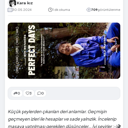
Kara kız
30.05.2024
1 dk okuma
709
görüntülenme
0
3
0
Küçük şeylerden çıkarılan deri anlamlar. Geçmişin
geçmeyen izleri ile hesaplar ve sade yalnızlık. İncelenip
masaya yatırılması gerekilen düşünceler... İyi seyirler :-)🎬