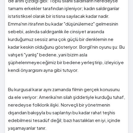
de altını çizdiği gibi: Toplu silahlı saldırıların neredeyse
tamamı erkekler tarafından işleniyor; kadın saldırganlar
istatistiksel olarak bir istisna sayılacak kadar nadir.
Emma'nın itirafının bu kadar "düşünülemez" gelmesinin
sebebi, aslında saldırganlık ile cinsiyet arasında
kurduğumuz sessiz ama çok güçlü bir denklemin ne
kadar keskin olduğunu gösteriyor. Borgli'nin oyunu şu: Bu
vahşeti "yanlış" bedene, yani bizim asla
şüphelenmeyeceğimiz bir bedene yerleştirip, izleyiciye
kendi önyargısını ayna gibi tutuyor.
Bu kurgusal karar aynı zamanda filmin gerçek konusunu
da ele veriyor: Amerika'nın silah şiddetiyle kurduğu tuhaf,
neredeyse folklorik ilişki. Norveçli bir yönetmenin
dışarıdan bakışıyla bu saplantıyı bu kadar rahat teşhis
edebilmesi tesadüf değil; bazı hastalıkları en iyi, içinde
yaşamayanlar tanır.