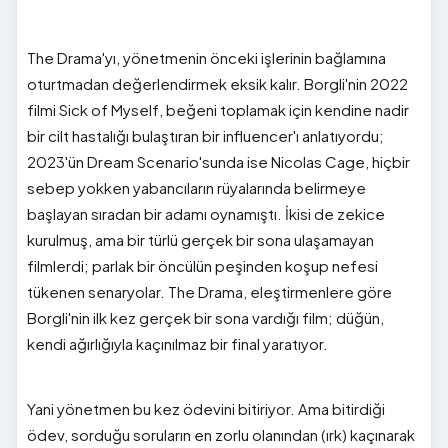
The Drama'yı, yönetmenin önceki işlerinin bağlamına
oturtmadan değerlendirmek eksik kalır. Borgli'nin 2022
filmi Sick of Myself, beğeni toplamak için kendine nadir
bir cilt hastalığı bulaştıran bir influencer'ı anlatıyordu;
2023'ün Dream Scenario'sunda ise Nicolas Cage, hiçbir
sebep yokken yabancıların rüyalarında belirmeye
başlayan sıradan bir adamı oynamıştı. İkisi de zekice
kurulmuş, ama bir türlü gerçek bir sona ulaşamayan
filmlerdi; parlak bir öncülün peşinden koşup nefesi
tükenen senaryolar. The Drama, eleştirmenlere göre
Borgli'nin ilk kez gerçek bir sona vardığı film; düğün,
kendi ağırlığıyla kaçınılmaz bir final yaratıyor.
Yani yönetmen bu kez ödevini bitiriyor. Ama bitirdiği
ödev, sorduğu soruların en zorlu olanından (ırk) kaçınarak