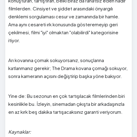
konuşturan, tartıştıran, belki biraz da rahatsız eden nadir
filmlerden. Cinsiyet ve şiddet arasındaki önyargılı
denklemi sorgulaması cesur ve zamanında bir hamle.
Ama aynı cesareti ırk konusunda gösteremeyip geri
çekilmesi, filmi "iyi" olmaktan "olabilirdi" kategorisine
itiyor.
Arı kovanına çomak sokuyorsanız, sonuçlarına
katlanmanız gerekir; The Drama kovana çomağı sokuyor,
sonra kameranın açısını değiştirip başka yöne bakıyor.
Yine de: Bu sezonun en çok tartışılacak filmlerinden biri
kesinlikle bu. İzleyin, sinemadan çıkışta bir arkadaşınızla
en az kırk beş dakika tartışacaksınız garanti veriyorum.
Kaynaklar: