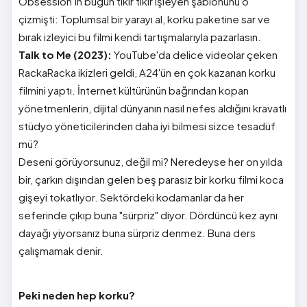
Obsession’ın bugün tıkır tıkır işleyen şablonunu o
çizmişti: Toplumsal bir yarayı al, korku paketine sar ve
bırak izleyici bu filmi kendi tartışmalarıyla pazarlasın.
Talk to Me (2023):
YouTube'da delice videolar çeken
RackaRacka ikizleri geldi, A24'ün en çok kazanan korku
filmini yaptı. İnternet kültürünün bağrından kopan
yönetmenlerin, dijital dünyanın nasıl nefes aldığını kravatlı
stüdyo yöneticilerinden daha iyi bilmesi sizce tesadüf
mü?
Deseni görüyorsunuz, değil mi? Neredeyse her on yılda
bir, çarkın dışından gelen beş parasız bir korku filmi koca
gişeyi tokatlıyor. Sektördeki kodamanlar da her
seferinde çıkıp buna "sürpriz" diyor. Dördüncü kez aynı
dayağı yiyorsanız buna sürpriz denmez. Buna ders
çalışmamak denir.
Peki neden hep korku?