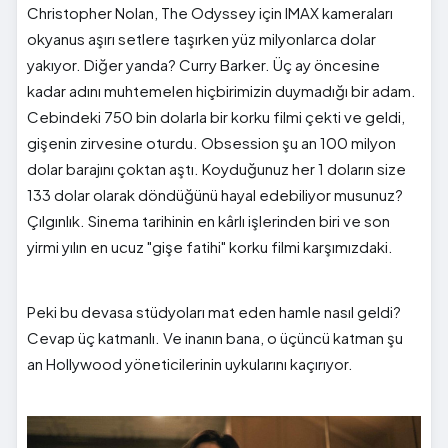
Christopher Nolan, The Odyssey için IMAX kameraları
okyanus aşırı setlere taşırken yüz milyonlarca dolar
yakıyor. Diğer yanda? Curry Barker. Üç ay öncesine
kadar adını muhtemelen hiçbirimizin duymadığı bir adam.
Cebindeki 750 bin dolarla bir korku filmi çekti ve geldi,
gişenin zirvesine oturdu. Obsession şu an 100 milyon
dolar barajını çoktan aştı. Koyduğunuz her 1 doların size
133 dolar olarak döndüğünü hayal edebiliyor musunuz?
Çılgınlık. Sinema tarihinin en kârlı işlerinden biri ve son
yirmi yılın en ucuz "gişe fatihi" korku filmi karşımızdaki.
Peki bu devasa stüdyoları mat eden hamle nasıl geldi?
Cevap üç katmanlı. Ve inanın bana, o üçüncü katman şu
an Hollywood yöneticilerinin uykularını kaçırıyor.