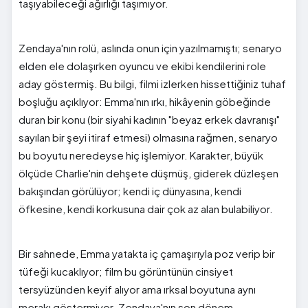
taşıyabileceği ağırlığı taşımıyor.
Zendaya'nın rolü, aslında onun için yazılmamıştı; senaryo
elden ele dolaşırken oyuncu ve ekibi kendilerini role
aday göstermiş. Bu bilgi, filmi izlerken hissettiğiniz tuhaf
boşluğu açıklıyor: Emma'nın ırkı, hikâyenin göbeğinde
duran bir konu (bir siyahi kadının "beyaz erkek davranışı"
sayılan bir şeyi itiraf etmesi) olmasına rağmen, senaryo
bu boyutu neredeyse hiç işlemiyor. Karakter, büyük
ölçüde Charlie'nin dehşete düşmüş, giderek düzleşen
bakışından görülüyor; kendi iç dünyasına, kendi
öfkesine, kendi korkusuna dair çok az alan bulabiliyor.
Bir sahnede, Emma yatakta iç çamaşırıyla poz verip bir
tüfeği kucaklıyor; film bu görüntünün cinsiyet
tersyüzünden keyif alıyor ama ırksal boyutuna aynı
merakı göstermiyor. Zendaya'nın son dönem