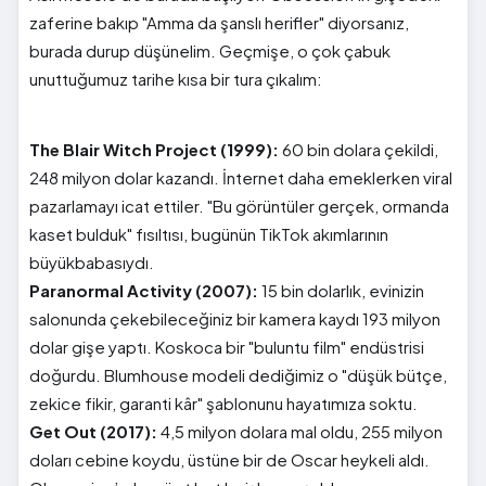
zaferine bakıp "Amma da şanslı herifler" diyorsanız,
burada durup düşünelim. Geçmişe, o çok çabuk
unuttuğumuz tarihe kısa bir tura çıkalım:
The Blair Witch Project (1999):
60 bin dolara çekildi,
248 milyon dolar kazandı. İnternet daha emeklerken viral
pazarlamayı icat ettiler. "Bu görüntüler gerçek, ormanda
kaset bulduk" fısıltısı, bugünün TikTok akımlarının
büyükbabasıydı.
Paranormal Activity (2007):
15 bin dolarlık, evinizin
salonunda çekebileceğiniz bir kamera kaydı 193 milyon
dolar gişe yaptı. Koskoca bir "buluntu film" endüstrisi
doğurdu. Blumhouse modeli dediğimiz o "düşük bütçe,
zekice fikir, garanti kâr" şablonunu hayatımıza soktu.
Get Out (2017):
4,5 milyon dolara mal oldu, 255 milyon
doları cebine koydu, üstüne bir de Oscar heykeli aldı.