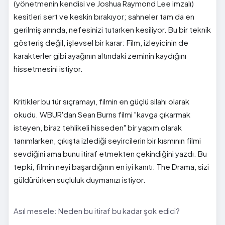
(yönetmenin kendisi ve Joshua Raymond Lee imzalı)
kesitleri sert ve keskin bırakıyor; sahneler tam da en
gerilmiş anında, nefesinizi tutarken kesiliyor. Bu bir teknik
gösteriş değil, işlevsel bir karar: Film, izleyicinin de
karakterler gibi ayağının altındaki zeminin kaydığını
hissetmesini istiyor.
Kritikler bu tür sıçramayı, filmin en güçlü silahı olarak
okudu. WBUR'dan Sean Burns filmi "kavga çıkarmak
isteyen, biraz tehlikeli hisseden" bir yapım olarak
tanımlarken, çıkışta izlediği seyircilerin bir kısmının filmi
sevdiğini ama bunu itiraf etmekten çekindiğini yazdı. Bu
tepki, filmin neyi başardığının en iyi kanıtı: The Drama, sizi
güldürürken suçluluk duymanızı istiyor.
Asıl mesele: Neden bu itiraf bu kadar şok edici?