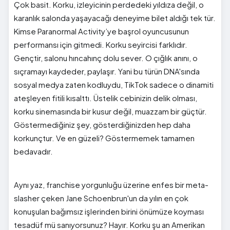
Çok basit. Korku, izleyicinin perdedeki yıldıza değil, o
karanlık salonda yaşayacağı deneyime bilet aldığı tek tür.
Kimse Paranormal Activity’ye başrol oyuncusunun
performansı için gitmedi. Korku seyircisi farklıdır.
Gençtir, salonu hıncahınç dolu sever. O çığlık anını, o
sıçramayı kaydeder, paylaşır. Yani bu türün DNA'sında
sosyal medya zaten kodluydu, TikTok sadece o dinamiti
ateşleyen fitili kısalttı. Üstelik cebinizin delik olması,
korku sinemasında bir kusur değil, muazzam bir güçtür.
Göstermediğiniz şey, gösterdiğinizden hep daha
korkunçtur. Ve en güzeli? Göstermemek tamamen
bedavadır.
Aynı yaz, franchise yorgunluğu üzerine enfes bir meta-
slasher çeken Jane Schoenbrun'un da yılın en çok
konuşulan bağımsız işlerinden birini önümüze koyması
tesadüf mü sanıyorsunuz? Hayır. Korku şu an Amerikan