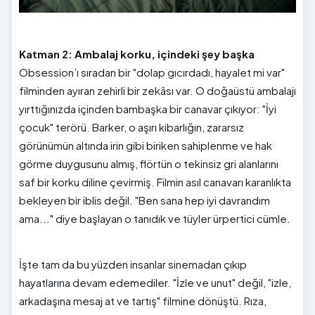
Katman 2: Ambalaj korku, içindeki şey başka
Obsession’ı sıradan bir "dolap gıcırdadı, hayalet mi var"
filminden ayıran zehirli bir zekâsı var. O doğaüstü ambalajı
yırttığınızda içinden bambaşka bir canavar çıkıyor: "İyi
çocuk" terörü. Barker, o aşırı kibarlığın, zararsız
görünümün altında irin gibi biriken sahiplenme ve hak
görme duygusunu almış, flörtün o tekinsiz gri alanlarını
saf bir korku diline çevirmiş. Filmin asıl canavarı karanlıkta
bekleyen bir iblis değil. "Ben sana hep iyi davrandım
ama..." diye başlayan o tanıdık ve tüyler ürpertici cümle.
İşte tam da bu yüzden insanlar sinemadan çıkıp
hayatlarına devam edemediler. "İzle ve unut" değil, "izle,
arkadaşına mesaj at ve tartış" filmine dönüştü. Rıza,