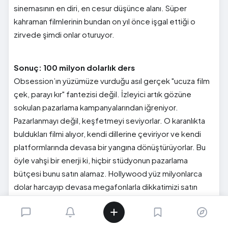
sinemasının en diri, en cesur düşünce alanı. Süper
kahraman filmlerinin bundan on yıl önce işgal ettiği o
zirvede şimdi onlar oturuyor.
Sonuç: 100 milyon dolarlık ders
Obsession’ın yüzümüze vurduğu asıl gerçek "ucuza film
çek, parayı kır" fantezisi değil. İzleyici artık gözüne
sokulan pazarlama kampanyalarından iğreniyor.
Pazarlanmayı değil, keşfetmeyi seviyorlar. O karanlıkta
buldukları filmi alıyor, kendi dillerine çeviriyor ve kendi
platformlarında devasa bir yangına dönüştürüyorlar. Bu
öyle vahşi bir enerji ki, hiçbir stüdyonun pazarlama
bütçesi bunu satın alamaz. Hollywood yüz milyonlarca
dolar harcayıp devasa megafonlarla dikkatimizi satın
almaya çalışırken, Curry Barker sadece 750 bin dolarla o
sessiz merakımızı çaldı.