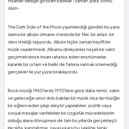
İnsanları delliğe götüren baskılar -zaman, para, korku,
ölüm-.
The Dark Side of the Moon yayımlandığı günden bu yana
daima bir albüm olmanın ötesinde bir fikir, bir anlatı, bir
ders niteliği taşıyordu. Albüm hiçbir zaman keyifli bir
müzik vaadetmedi. Albümü dinleyenler neşeli bir vakit
geçirmektense insanı rahatsız eden enstrümanlar,
karanlık bir ortam ve belki de farkına varmak istemediği
gerçekler ile yüz yüze bırakılıyordu.
Rock müziği 1960'larda 1970'lere göre daha temiz, sakin
ve geleceğe umut dolu bakılan bir müzik olsa da müziğin
bir eğlenceden çıkıp eleştiri yapılabilen, politik veya
sosyal mesajlar verilebilen bir özgürlük mücadelesinin
olduğu alana dönüşmesi de tam bu yıllarda gerçekleşti.
Irkçılığa, kapitalizme, savaşa karşı bu şekilde tepki