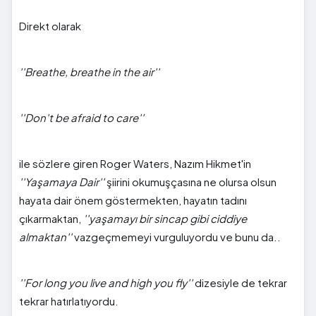
Direkt olarak
''Breathe, breathe in the air''
''Don't be afraid to care''
ile sözlere giren Roger Waters, Nazım Hikmet'in
''Yaşamaya Dair''
şiirini okumuşçasına ne olursa olsun
hayata dair önem göstermekten, hayatın tadını
çıkarmaktan,
''yaşamayı bir sincap gibi ciddiye
almaktan''
vazgeçmemeyi vurguluyordu ve bunu da..
''For long you live and high you fly''
dizesiyle de tekrar
tekrar hatırlatıyordu.