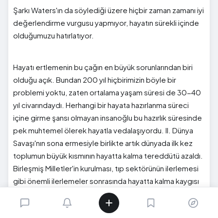
Şarkı Waters'ın da söylediği üzere hiçbir zaman zamanı iyi
değerlendirme vurgusu yapmıyor, hayatın sürekli içinde
olduğumuzu hatırlatıyor.
Hayatı ertlemenin bu çağın en büyük sorunlarından biri
olduğu açık. Bundan 200 yıl hiçbirimizin böyle bir
problemi yoktu, zaten ortalama yaşam süresi de 30-40
yıl civarındaydı. Herhangi bir hayata hazırlanma süreci
içine girme şansı olmayan insanoğlu bu hazırlık süresinde
pek muhtemel ölerek hayatla vedalaşıyordu. II. Dünya
Savaşı'nın sona ermesiyle birlikte artık dünyada ilk kez
toplumun büyük kısmının hayatta kalma tereddütü azaldı.
Birleşmiş Milletler'in kurulması, tıp sektörünün ilerlemesi
gibi önemli ilerlemeler sonrasında hayatta kalma kaygısı
yerini yavaş yavaş 'daha değersiz' diyebileceğimiz
yaşam kalitesi, zamanı iyi değerlendirmek, gençliği keyifli