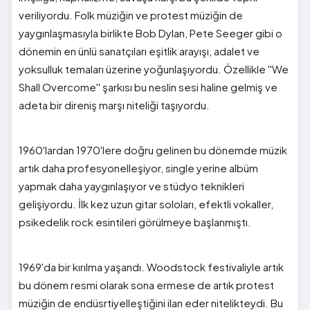
veriliyordu. Folk müziğin ve protest müziğin de
yaygınlaşmasıyla birlikte Bob Dylan, Pete Seeger gibi o
dönemin en ünlü sanatçıları eşitlik arayışı, adalet ve
yoksulluk temaları üzerine yoğunlaşıyordu. Özellikle ''We
Shall Overcome'' şarkısı bu neslin sesi haline gelmiş ve
adeta bir direniş marşı niteliği taşıyordu.
1960'lardan 1970'lere doğru gelinen bu dönemde müzik
artık daha profesyonelleşiyor, single yerine albüm
yapmak daha yaygınlaşıyor ve stüdyo teknikleri
gelişiyordu. İlk kez uzun gitar soloları, efektli vokaller,
psikedelik rock esintileri görülmeye başlanmıştı.
1969'da bir kırılma yaşandı. Woodstock festivaliyle artık
bu dönem resmi olarak sona ermese de artık protest
müziğin de endüsrtiyelleştiğini ilan eder nitelikteydi. Bu