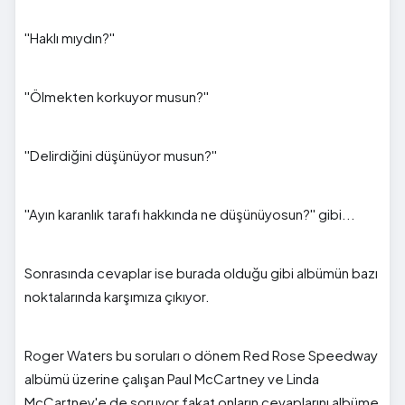
''Haklı mıydın?''
''Ölmekten korkuyor musun?''
''Delirdiğini düşünüyor musun?''
''Ayın karanlık tarafı hakkında ne düşünüyosun?'' gibi...
Sonrasında cevaplar ise burada olduğu gibi albümün bazı
noktalarında karşımıza çıkıyor.
Roger Waters bu soruları o dönem Red Rose Speedway
albümü üzerine çalışan Paul McCartney ve Linda
McCartney'e de soruyor fakat onların cevaplarını albüme