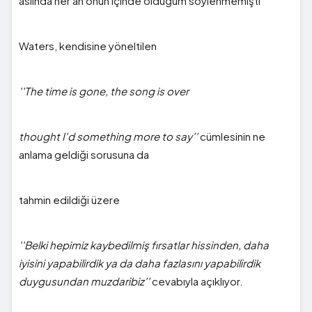
aslında her an onun içinde olduğum söylenmemişti''
Waters, kendisine yöneltilen
''The time is gone, the song is over
thought I'd something more to say''
cümlesinin ne
anlama geldiği sorusuna da
tahmin edildiği üzere
''Belki hepimiz kaybedilmiş fırsatlar hissinden, daha
iyisini yapabilirdik ya da daha fazlasını yapabilirdik
duygusundan muzdaribiz''
cevabıyla açıklıyor.