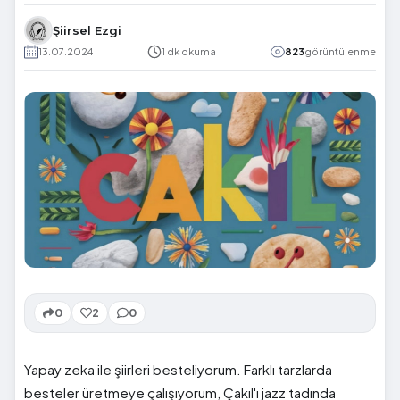
Şiirsel Ezgi
13.07.2024
1 dk okuma
823
görüntülenme
0
2
0
Yapay zeka ile şiirleri besteliyorum. Farklı tarzlarda
besteler üretmeye çalışıyorum, Çakıl'ı jazz tadında