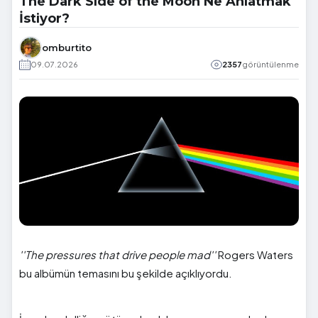
The Dark Side of the Moon Ne Anlatmak
İstiyor?
omburtito
09.07.2026
2357
görüntülenme
''The pressures that drive people mad''
Rogers Waters
bu albümün temasını bu şekilde açıklıyordu.