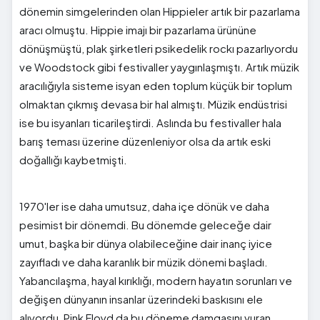
dönemin simgelerinden olan Hippieler artık bir pazarlama
aracı olmuştu. Hippie imajı bir pazarlama ürününe
dönüşmüştü, plak şirketleri psikedelik rockı pazarlıyordu
ve Woodstock gibi festivaller yaygınlaşmıştı. Artık müzik
aracılığıyla sisteme isyan eden toplum küçük bir toplum
olmaktan çıkmış devasa bir hal almıştı. Müzik endüstrisi
ise bu isyanları ticarileştirdi. Aslında bu festivaller hala
barış teması üzerine düzenleniyor olsa da artık eski
doğallığı kaybetmişti.
1970'ler ise daha umutsuz, daha içe dönük ve daha
pesimist bir dönemdi. Bu dönemde geleceğe dair
umut, başka bir dünya olabileceğine dair inanç iyice
zayıfladı ve daha karanlık bir müzik dönemi başladı.
Yabancılaşma, hayal kırıklığı, modern hayatın sorunları ve
değişen dünyanın insanlar üzerindeki baskısını ele
alıyordu, Pink Floyd da bu döneme damgasını vuran