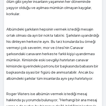
ölüm gibi şeyler insanların yaşamının her döneminde
yaşıyor olduğu ve aşılması mümkün olmayan kaygılar,
korkular.
Albümdeki şarkıların hepsinin vermek istediği mesajın
ortak olması da ayrı bir nokta tabii ki. Şarkıların uyandırdığı
his dinleyen herkeste aynı. Bu tarz konularda bu örneği
vermeyi çok severim; mor ve ötesi'nin Canavar
şarkısındaki canavarın herkeste farklı kişiyi uyandırması
mümkün. Kimisinde eski sevgiliyi hatırlatan canavar
kimisinde işyerindeki patronu bir başkasında babasını bir
başkasında siyasi bir figürü de anımsatabilir. Ancak bu
albümdeki şarkılar tüm insanlarda aynı şeyi hatırlatıyor.
Roger Waters ise albümün vermek istediği mesaj
hakkında şu yorumda bulunuyor, ''Herhangi bir ana mesaj
varsa o da şudur; bu bir prova değil, bildiğimiz kadarıyla