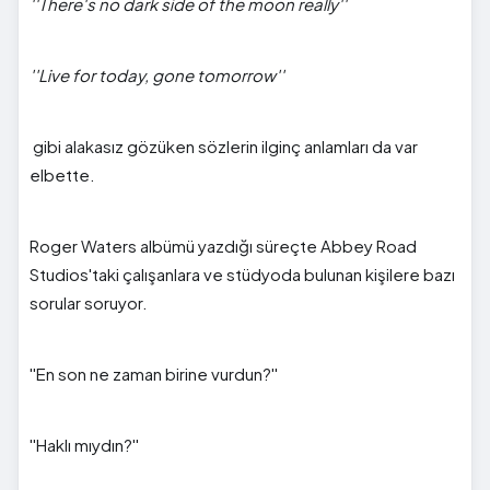
''There's no dark side of the moon really''
''Live for today, gone tomorrow''
gibi alakasız gözüken sözlerin ilginç anlamları da var
elbette.
Roger Waters albümü yazdığı süreçte Abbey Road
Studios'taki çalışanlara ve stüdyoda bulunan kişilere bazı
sorular soruyor.
''En son ne zaman birine vurdun?''
''Haklı mıydın?''