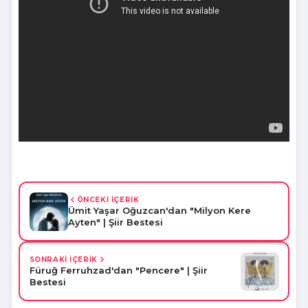
ÖNCEKİ İÇERİK
Ümit Yaşar Oğuzcan'dan "Milyon Kere
Ayten" | Şiir Bestesi
SONRAKİ İÇERİK
Füruğ Ferruhzad'dan "Pencere" | Şiir
Bestesi