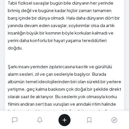
Tabii fiziksel savaşlar bugün bile dünyanın her yerinde
bitmiş değil ve bugüne kadar hiçbir zaman tamamen
barış içinde bir dünya olmadı. Hala daha dünyanın dört bir
yanında devam eden savaşlar, soykırımlar olsa da artık
insanlığın büyük bir kısmının böyle korkuları kalmadı ve
yerini daha konforlu bir hayat yaşama tereddütleri
doğdu.
Şarkı insanı yerinden zıplatırcasına kaotik ve gürültülü
alarm sesleri, zil ve çan sesleriyle başlıyor. Burada
albümün temel ideolojilerinden biri olan sürekli bir yerlere
yetişme, geç kalma baskısını çok doğal bir şekilde direkt
olarak saat ile aktarıyor. Bu seslerin yok olmasıyla korku
filmini andıran sert bas vuruşları ve arındaki ritim halinde
ilerleyen davul, her zaman olduğu gibi insanı o boğucu
atmosfere sokuyor.