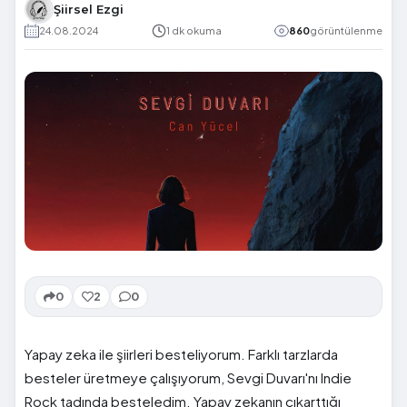
Şiirsel Ezgi
24.08.2024
1 dk okuma
860
görüntülenme
0
2
0
Yapay zeka ile şiirleri besteliyorum. Farklı tarzlarda
besteler üretmeye çalışıyorum, Sevgi Duvarı'nı Indie
Rock tadında besteledim. Yapay zekanın çıkarttığı