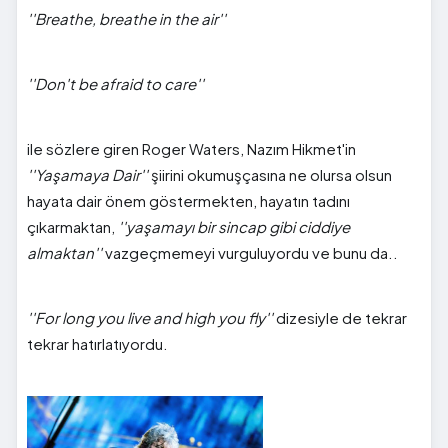
''Breathe, breathe in the air''
''Don't be afraid to care''
ile sözlere giren Roger Waters, Nazım Hikmet'in
''Yaşamaya Dair''
şiirini okumuşçasına ne olursa olsun
hayata dair önem göstermekten, hayatın tadını
çıkarmaktan,
''yaşamayı bir sincap gibi ciddiye
almaktan''
vazgeçmemeyi vurguluyordu ve bunu da..
''For long you live and high you fly''
dizesiyle de tekrar
tekrar hatırlatıyordu.