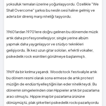
yoksulluk temaları üzerine yoğunlaşıyordu. Özellikle ''We
Shall Overcome'' şarkısı bu neslin sesi haline gelmiş ve
adeta bir direniş marşı niteliği taşıyordu.
1960'lardan 1970'lere doğru gelinen bu dönemde müzik
artık daha profesyonelleşiyor, single yerine albüm
yapmak daha yaygınlaşıyor ve stüdyo teknikleri
gelişiyordu. İlk kez uzun gitar soloları, efektli vokaller,
psikedelik rock esintileri görülmeye başlanmıştı.
1969'da bir kırılma yaşandı. Woodstock festivaliyle artık
bu dönem resmi olarak sona ermese de artık protest
müziğin de endüsrtiyelleştiğini ilan eder nitelikteydi. Bu
dönemin simgelerinden olan Hippieler artık bir pazarlama
aracı olmuştu. Hippie imajı bir pazarlama ürününe
dönüşmüştü, plak şirketleri psikedelik rockı pazarlıyordu