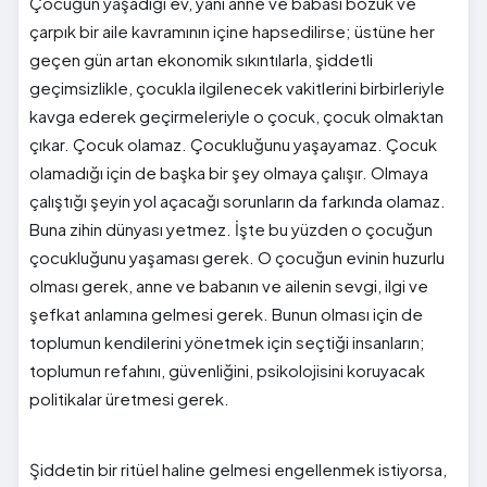
Çocuğun yaşadığı ev, yani anne ve babası bozuk ve
çarpık bir aile kavramının içine hapsedilirse; üstüne her
geçen gün artan ekonomik sıkıntılarla, şiddetli
geçimsizlikle, çocukla ilgilenecek vakitlerini birbirleriyle
kavga ederek geçirmeleriyle o çocuk, çocuk olmaktan
çıkar. Çocuk olamaz. Çocukluğunu yaşayamaz. Çocuk
olamadığı için de başka bir şey olmaya çalışır. Olmaya
çalıştığı şeyin yol açacağı sorunların da farkında olamaz.
Buna zihin dünyası yetmez. İşte bu yüzden o çocuğun
çocukluğunu yaşaması gerek. O çocuğun evinin huzurlu
olması gerek, anne ve babanın ve ailenin sevgi, ilgi ve
şefkat anlamına gelmesi gerek. Bunun olması için de
toplumun kendilerini yönetmek için seçtiği insanların;
toplumun refahını, güvenliğini, psikolojisini koruyacak
politikalar üretmesi gerek.
Şiddetin bir ritüel haline gelmesi engellenmek istiyorsa,