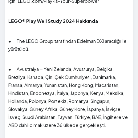
için: LEGO.com/Play-Is-Your-Superpower
LEGO® Play Well Study 2024 Hakkında
● The LEGO Group tarafından Edelman DXI aracılığı ile
yürütüldü.
● Avustralya + Yeni Zelanda, Avusturya, Belçika,
Brezilya, Kanada, Çin, Çek Cumhuriyeti, Danimarka,
Fransa, Almanya, Yunanistan, Hong Kong, Macaristan,
Hindistan, Endonezya, İtalya, Japonya, Kenya, Meksika,
Hollanda, Polonya, Portekiz, Romanya, Singapur,
Slovakya, Güney Afrika, Güney Kore, İspanya, İsviçre,
İsveç, Suudi Arabistan, Tayvan, Türkiye, BAE, İngiltere ve
ABD dahil olmak üzere 36 ülkede gerçekleşti.