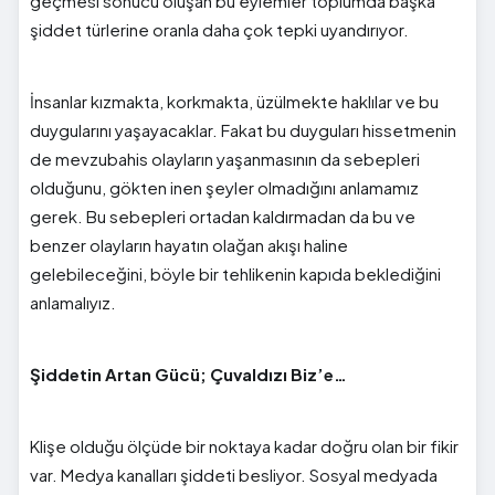
geçmesi sonucu oluşan bu eylemler toplumda başka
şiddet türlerine oranla daha çok tepki uyandırıyor.
İnsanlar kızmakta, korkmakta, üzülmekte haklılar ve bu
duygularını yaşayacaklar. Fakat bu duyguları hissetmenin
de mevzubahis olayların yaşanmasının da sebepleri
olduğunu, gökten inen şeyler olmadığını anlamamız
gerek. Bu sebepleri ortadan kaldırmadan da bu ve
benzer olayların hayatın olağan akışı haline
gelebileceğini, böyle bir tehlikenin kapıda beklediğini
anlamalıyız.
Şiddetin Artan Gücü; Çuvaldızı Biz’e…
Klişe olduğu ölçüde bir noktaya kadar doğru olan bir fikir
var. Medya kanalları şiddeti besliyor. Sosyal medyada