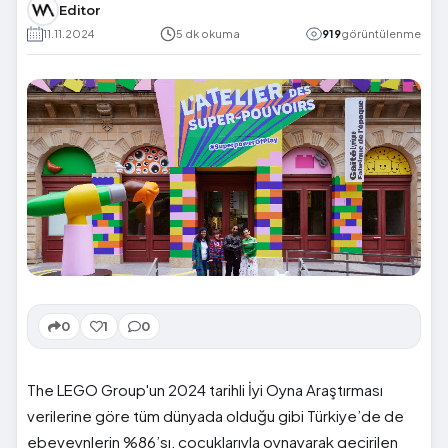
Editor
11.11.2024
5 dk okuma
919
görüntülenme
0
1
0
The LEGO Group'un 2024 tarihli İyi Oyna Araştırması
verilerine göre tüm dünyada olduğu gibi Türkiye’de de
ebeveynlerin %86’sı, çocuklarıyla oynayarak geçirilen