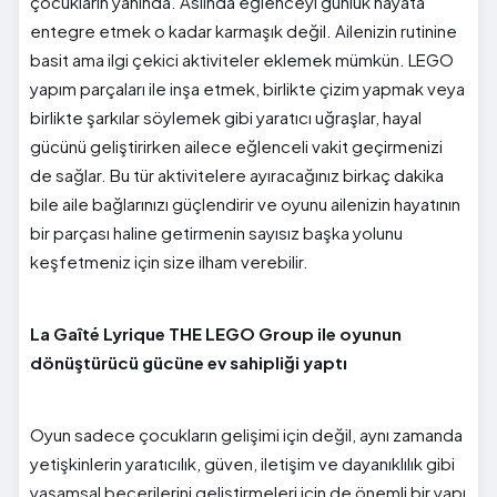
çocukların yanında. Aslında eğlenceyi günlük hayata
entegre etmek o kadar karmaşık değil. Ailenizin rutinine
basit ama ilgi çekici aktiviteler eklemek mümkün. LEGO
yapım parçaları ile inşa etmek, birlikte çizim yapmak veya
birlikte şarkılar söylemek gibi yaratıcı uğraşlar, hayal
gücünü geliştirirken ailece eğlenceli vakit geçirmenizi
de sağlar. Bu tür aktivitelere ayıracağınız birkaç dakika
bile aile bağlarınızı güçlendirir ve oyunu ailenizin hayatının
bir parçası haline getirmenin sayısız başka yolunu
keşfetmeniz için size ilham verebilir.
La Gaîté Lyrique THE LEGO Group ile oyunun
dönüştürücü gücüne ev sahipliği yaptı
Oyun sadece çocukların gelişimi için değil, aynı zamanda
yetişkinlerin yaratıcılık, güven, iletişim ve dayanıklılık gibi
yaşamsal becerilerini geliştirmeleri için de önemli bir yapı