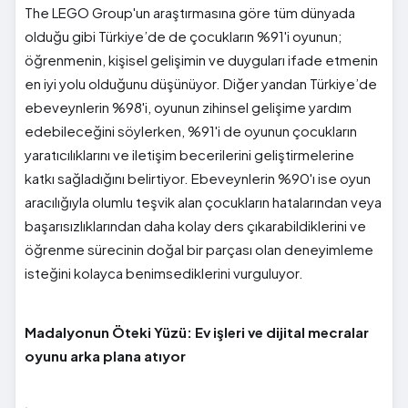
The LEGO Group'un araştırmasına göre tüm dünyada
olduğu gibi Türkiye’de de çocukların %91'i oyunun;
öğrenmenin, kişisel gelişimin ve duyguları ifade etmenin
en iyi yolu olduğunu düşünüyor. Diğer yandan Türkiye’de
ebeveynlerin %98'i, oyunun zihinsel gelişime yardım
edebileceğini söylerken, %91'i de oyunun çocukların
yaratıcılıklarını ve iletişim becerilerini geliştirmelerine
katkı sağladığını belirtiyor. Ebeveynlerin %90'ı ise oyun
aracılığıyla olumlu teşvik alan çocukların hatalarından veya
başarısızlıklarından daha kolay ders çıkarabildiklerini ve
öğrenme sürecinin doğal bir parçası olan deneyimleme
isteğini kolayca benimsediklerini vurguluyor.
Madalyonun Öteki Yüzü: Ev işleri ve dijital mecralar
oyunu arka plana atıyor