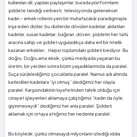
kullanılan dil, yapılan paylaşımlar, burada platformların
şiddete tanıdığı serbesti; televizyonda geleneksel
kadın – erkek rollerini yeni bir muhafazakâr paradigmayla
inşa eden diziler, bu dizilerde dövülen kadınlar, aldatılan
kadınlar, susan kadınlar; bağıran, döven, şiddetin her türlü
aracına sahip ve şiddet uyguladıkça daha eril bir nitelik
kazanan erkekler… Hepsi toplumdaki şiddeti besliyor. Bu
doğru. Doğru ama eksik; çünkü medyada yaşanan bu
üretim, bir yerden sonra bizim yaşadıklarımızla da paralel.
Suça sürüklediğimiz çocuklarla paralel. Namus adı altında
katledilen kadınlara “iyi olmuş” dediğimiz her olayla
paralel. Karşısındakinin kıyafetinden tahrik olduğu için
cinayet işleyenleri aklamaya çalıştığımız “kadın da öyle
giyinmeseydi” dediğimiz her anla paralel. Şiddeti
aklamak için ortaya attığımız her nedenle paralel.
Bu böyledir, çünkü olmasaydı milyonların izlediği iddia