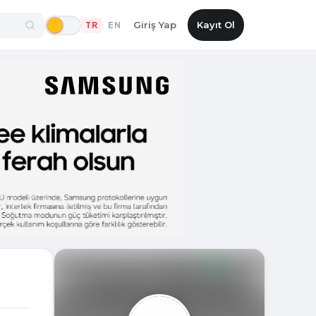
Giriş Yap
Kayıt Ol
TR
EN
|