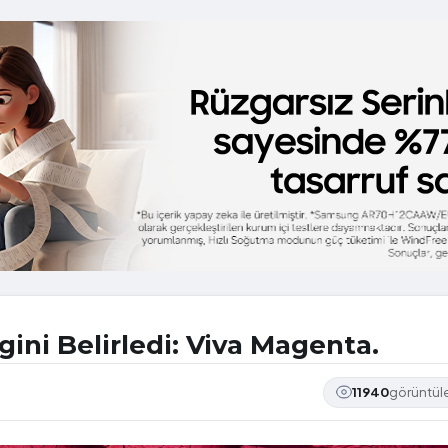
ini Belirledi: Viva Magenta.
11940
görüntü