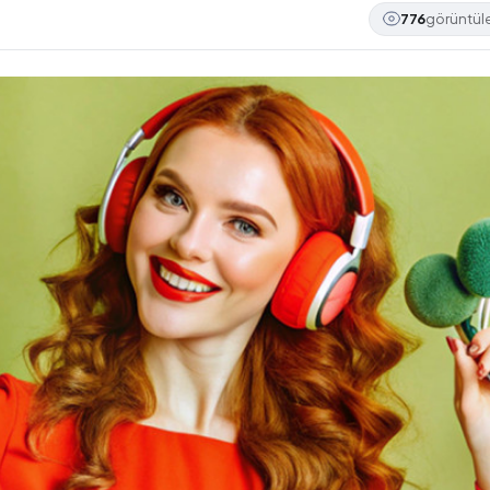
776
görüntü