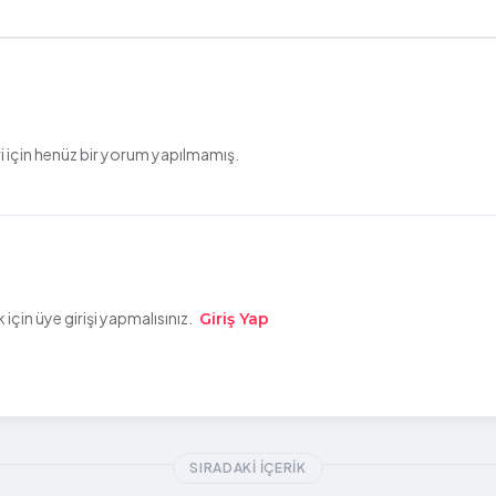
 için henüz bir yorum yapılmamış.
çin üye girişi yapmalısınız.
Giriş Yap
SIRADAKI İÇERIK