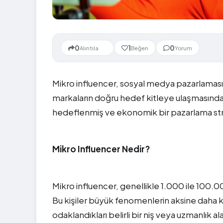
Yeni
0
1
0
Alıntıla
Beğen
Yorum
Mikro influencer, sosyal medya pazarlamasın
markaların doğru hedef kitleye ulaşmasında
hedeflenmiş ve ekonomik bir pazarlama stratej
Mikro Influencer Nedir?
Mikro influencer, genellikle 1.000 ile 100.00
Bu kişiler büyük fenomenlerin aksine daha küçü
odaklandıkları belirli bir niş veya uzmanlık a