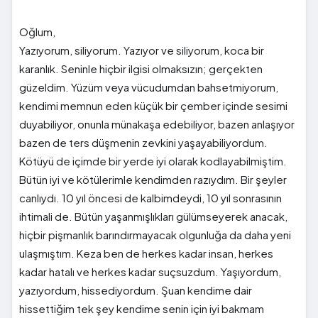
Oğlum,
Yazıyorum, siliyorum. Yazıyor ve siliyorum, koca bir
karanlık. Seninle hiçbir ilgisi olmaksızın; gerçekten
güzeldim. Yüzüm veya vücudumdan bahsetmiyorum,
kendimi memnun eden küçük bir çember içinde sesimi
duyabiliyor, onunla münakaşa edebiliyor, bazen anlaşıyor
bazen de ters düşmenin zevkini yaşayabiliyordum.
Kötüyü de içimde bir yerde iyi olarak kodlayabilmiştim.
Bütün iyi ve kötülerimle kendimden razıydım. Bir şeyler
canlıydı. 10 yıl öncesi de kalbimdeydi, 10 yıl sonrasının
ihtimali de. Bütün yaşanmışlıkları gülümseyerek anacak,
hiçbir pişmanlık barındırmayacak olgunluğa da daha yeni
ulaşmıştım. Keza ben de herkes kadar insan, herkes
kadar hatalı ve herkes kadar suçsuzdum. Yaşıyordum,
yazıyordum, hissediyordum. Şuan kendime dair
hissettiğim tek şey kendime senin için iyi bakmam