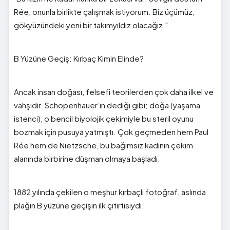
Rée, onunla birlikte çalışmak istiyorum. Biz üçümüz,
gökyüzündeki yeni bir takımyıldız olacağız."
B Yüzüne Geçiş: Kırbaç Kimin Elinde?
Ancak insan doğası, felsefi teorilerden çok daha ilkel ve
vahşidir. Schopenhauer’ın dediği gibi; doğa (yaşama
istenci), o bencil biyolojik çekimiyle bu steril oyunu
bozmak için pusuya yatmıştı. Çok geçmeden hem Paul
Rée hem de Nietzsche, bu bağımsız kadının çekim
alanında birbirine düşman olmaya başladı.
1882 yılında çekilen o meşhur kırbaçlı fotoğraf, aslında
plağın B yüzüne geçişin ilk çıtırtısıydı.