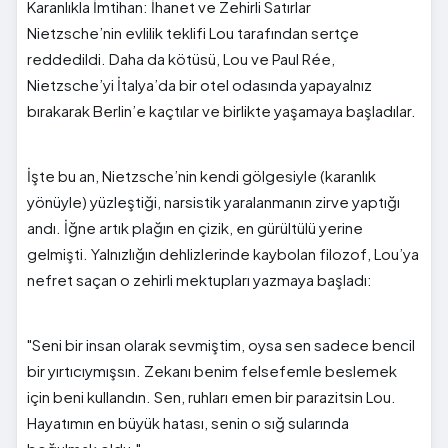
Karanlıkla İmtihan: İhanet ve Zehirli Satırlar
Nietzsche’nin evlilik teklifi Lou tarafından sertçe
reddedildi. Daha da kötüsü, Lou ve Paul Rée,
Nietzsche’yi İtalya’da bir otel odasında yapayalnız
bırakarak Berlin’e kaçtılar ve birlikte yaşamaya başladılar.
İşte bu an, Nietzsche’nin kendi gölgesiyle (karanlık
yönüyle) yüzleştiği, narsistik yaralanmanın zirve yaptığı
andı. İğne artık plağın en çizik, en gürültülü yerine
gelmişti. Yalnızlığın dehlizlerinde kaybolan filozof, Lou’ya
nefret saçan o zehirli mektupları yazmaya başladı:
"Seni bir insan olarak sevmiştim, oysa sen sadece bencil
bir yırtıcıymışsın. Zekanı benim felsefemle beslemek
için beni kullandın. Sen, ruhları emen bir parazitsin Lou.
Hayatımın en büyük hatası, senin o sığ sularında