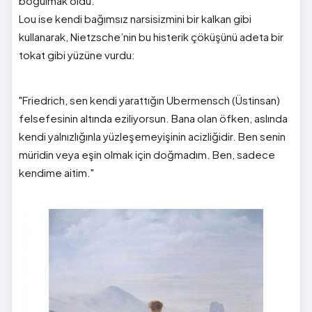
boğulmak oldu."
Lou ise kendi bağımsız narsisizmini bir kalkan gibi
kullanarak, Nietzsche’nin bu histerik çöküşünü adeta bir
tokat gibi yüzüne vurdu:
"Friedrich, sen kendi yarattığın Ubermensch (Üstinsan)
felsefesinin altında eziliyorsun. Bana olan öfken, aslında
kendi yalnızlığınla yüzleşemeyişinin acizliğidir. Ben senin
müridin veya eşin olmak için doğmadım. Ben, sadece
kendime aitim."