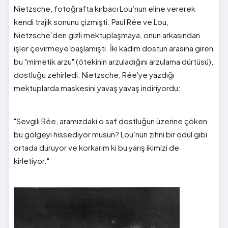
Nietzsche, fotoğrafta kırbacı Lou’nun eline vererek
kendi trajik sonunu çizmişti. Paul Rée ve Lou,
Nietzsche’den gizli mektuplaşmaya, onun arkasından
işler çevirmeye başlamıştı. İki kadim dostun arasına giren
bu "mimetik arzu" (ötekinin arzuladığını arzulama dürtüsü),
dostluğu zehirledi. Nietzsche, Rée'ye yazdığı
mektuplarda maskesini yavaş yavaş indiriyordu:
"Sevgili Rée, aramızdaki o saf dostluğun üzerine çöken
bu gölgeyi hissediyor musun? Lou’nun zihni bir ödül gibi
ortada duruyor ve korkarım ki bu yarış ikimizi de
kirletiyor."