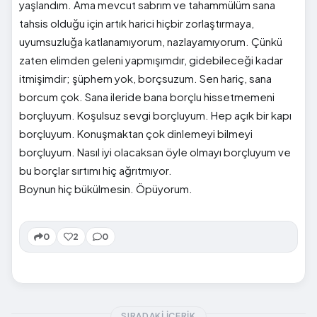
yaşlandım. Ama mevcut sabrım ve tahammülüm sana
tahsis olduğu için artık harici hiçbir zorlaştırmaya,
uyumsuzluğa katlanamıyorum, nazlayamıyorum. Çünkü
zaten elimden geleni yapmışımdır, gidebileceği kadar
itmişimdir; şüphem yok, borçsuzum. Sen hariç, sana
borcum çok. Sana ileride bana borçlu hissetmemeni
borçluyum. Koşulsuz sevgi borçluyum. Hep açık bir kapı
borçluyum. Konuşmaktan çok dinlemeyi bilmeyi
borçluyum. Nasıl iyi olacaksan öyle olmayı borçluyum ve
bu borçlar sırtımı hiç ağrıtmıyor.
Boynun hiç bükülmesin. Öpüyorum.
0
2
0
SIRADAKI İÇERIK