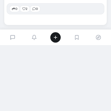
0
2
0
SIRADAKI İÇERIK