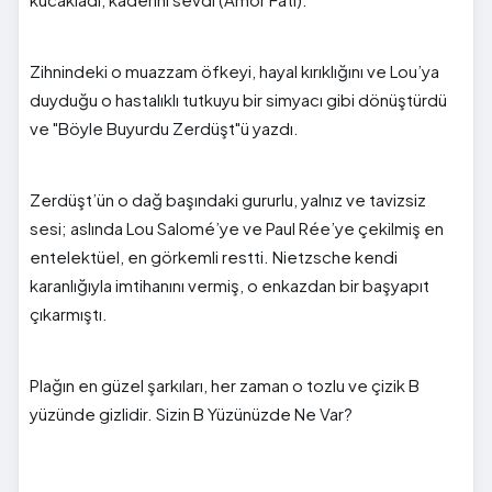
Zihnindeki o muazzam öfkeyi, hayal kırıklığını ve Lou’ya
duyduğu o hastalıklı tutkuyu bir simyacı gibi dönüştürdü
ve "Böyle Buyurdu Zerdüşt"ü yazdı.
Zerdüşt’ün o dağ başındaki gururlu, yalnız ve tavizsiz
sesi; aslında Lou Salomé’ye ve Paul Rée’ye çekilmiş en
entelektüel, en görkemli restti. Nietzsche kendi
karanlığıyla imtihanını vermiş, o enkazdan bir başyapıt
çıkarmıştı.
Plağın en güzel şarkıları, her zaman o tozlu ve çizik B
yüzünde gizlidir. Sizin B Yüzünüzde Ne Var?