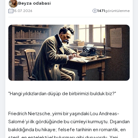
Beyza odabasi
15.07.2026
1471
görüntülenme
"Hangi yıldızlardan düşüp de birbirimizi bulduk biz?"
Friedrich Nietzsche, yirmi bir yaşındaki Lou Andreas-
Salomé’yi ilk gördüğünde bu cümleyi kurmuştu. Dışarıdan
bakıldığında bu hikaye; felsefe tarihinin en romantik, en
steril, en entelektüel buluşması gibi duruyordu. Yani