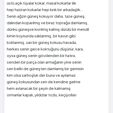
üstü açık rüyalar kokar, masal kokarlar ılık
hep haziran kokarlar hep kırık bir arkadaşlık…
Senin ağzın güneş kokuyor daha, taze güneş,
dalından koparılmış ve biraz toprağa damlamış,
dünkü güneşse kıvrılmış kalmış dürülü bir mendil
kimin koynunda saklanmış, bir kavun gibi
koklanmış, sarı bir güneş kokusu havada,
herkes senin gece koktuğunu düşünür, kara,
oysa güneş senin gövdenden bir hatıra,
senden bir parça olan armağanın yine senin
sen belki de güneşten damlamış bir gemisin
kim olsa sarhoşluk der buna ve ayılamaz
güneş kokusundan sen de kendine gelme
hem avlanacak bir şeyin de kalmamış
ormanlar kapalı, yıldızlar tozlu, keçiyolları