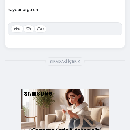
haydar ergülen
0
1
0
SIRADAKI İÇERIK