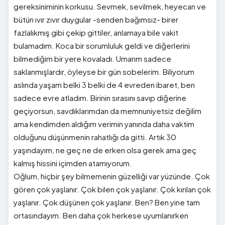
gereksiniminin korkusu. Sevmek, sevilmek, heyecan ve
bütün ıvır zıvır duygular -senden bağımsız- birer
fazlalıkmış gibi çekip gittiler, anlamaya bile vakit
bulamadım. Koca bir sorumluluk geldi ve diğerlerini
bilmediğim bir yere kovaladı. Umarım sadece
saklanmışlardır, öyleyse bir gün sobelerim. Biliyorum
aslında yaşam belki 3 belki de 4 evreden ibaret, ben
sadece evre atladım. Birinin sırasını savıp diğerine
geçiyorsun, savdıklarımdan da memnuniyetsiz değilim
ama kendimden aldığım verimin yanında daha vaktim
olduğunu düşünmenin rahatlığı da gitti. Artık 30
yaşındayım, ne geç ne de erken olsa gerek ama geç
kalmış hissini içimden atamıyorum.
Oğlum, hiçbir şey bilmemenin güzelliği var yüzünde. Çok
gören çok yaşlanır. Çok bilen çok yaşlanır. Çok kırılan çok
yaşlanır. Çok düşünen çok yaşlanır. Ben? Ben yine tam
ortasındayım. Ben daha çok herkese uyumlanırken