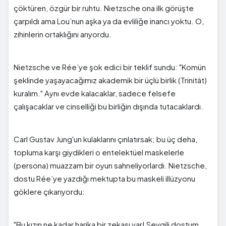
çöktüren, özgür bir ruhtu. Nietzsche ona ilk görüşte
çarpıldı ama Lou’nun aşka ya da evliliğe inancı yoktu. O,
zihinlerin ortaklığını arıyordu.
Nietzsche ve Rée’ye şok edici bir teklif sundu: "Komün
şeklinde yaşayacağımız akademik bir üçlü birlik (Trinität)
kuralım." Aynı evde kalacaklar, sadece felsefe
çalışacaklar ve cinselliği bu birliğin dışında tutacaklardı.
Carl Gustav Jung'un kulaklarını çınlatırsak; bu üç deha,
topluma karşı giydikleri o entelektüel maskelerle
(persona) muazzam bir oyun sahneliyorlardı. Nietzsche,
dostu Rée’ye yazdığı mektupta bu maskeli illüzyonu
göklere çıkarıyordu:
"Bu kızın ne kadar harika bir zekası var! Sevgili dostum