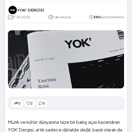
YOK' DERGİSİ
17.01.2025
1 dk okuma
580
görüntülenme
0
2
0
Müzik ve kültür dünyasına taze bir bakış açısı kazandıran
YOK' Dergisi, artık sadece dijitalde değil, basılı olarak da