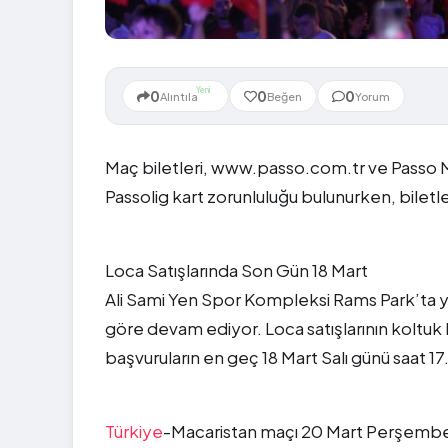
Yeni
0
0
0
Alıntıla
Beğen
Yorum
Maç biletleri, www.passo.com.tr ve Passo Mo
Passolig kart zorunluluğu bulunurken, biletl
Loca Satışlarında Son Gün 18 Mart
Ali Sami Yen Spor Kompleksi Rams Park’ta yer 
göre devam ediyor. Loca satışlarının koltuk 
başvuruların en geç 18 Mart Salı günü saat 1
Türkiye
-Macaristan maçı 20 Mart Perşembe