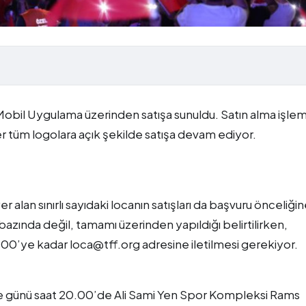
bil Uygulama üzerinden satışa sunuldu. Satın alma işlemi
er tüm logolara açık şekilde satışa devam ediyor.
alan sınırlı sayıdaki locanın satışları da başvuru önceliği
bazında değil, tamamı üzerinden yapıldığı belirtilirken,
7.00’ye kadar loca@tff.org adresine iletilmesi gerekiyor.
 günü saat 20.00’de Ali Sami Yen Spor Kompleksi Rams