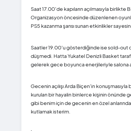
Saat 17.00'de kapıların açılmasıyla birlik
Organizasyon öncesinde düzenlenen oyunlar
PS5 kazanma şansı sunan etkinlikler sayesin
Saatler 19.00'u gösterdiğinde ise sold-out o
düşmedi. Hatta Yukatel Denizli Basket taraft
gelerek gece boyunca enerjileriyle salona ay
Gecenin açılışı Arda Biçen'in konuşmasıyla ba
kurulan bir hayalin binlerce kişinin önünde
gibi benim için de gecenin en özel anlarınd
kutlamak isterim.