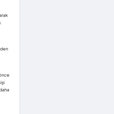
arak
.
n
i'den
 önce
işi
 daha