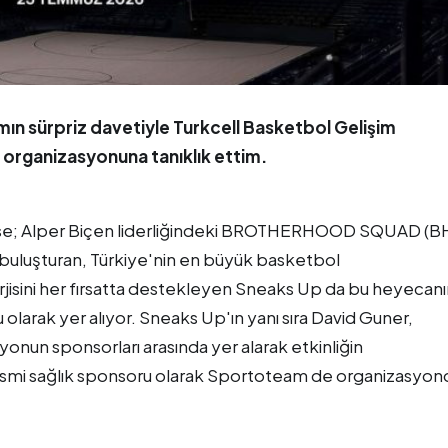
ın sürpriz davetiyle Turkcell Basketbol Gelişim
organizasyonuna tanıklık ettim.
rse; Alper Biçen liderliğindeki BROTHERHOOD SQUAD (B
buluşturan, Türkiye'nin en büyük basketbol
jisini her fırsatta destekleyen Sneaks Up da bu heyecanı
larak yer alıyor. Sneaks Up'ın yanı sıra David Guner,
nun sponsorları arasında yer alarak etkinliğin
resmi sağlık sponsoru olarak Sportoteam de organizasyon