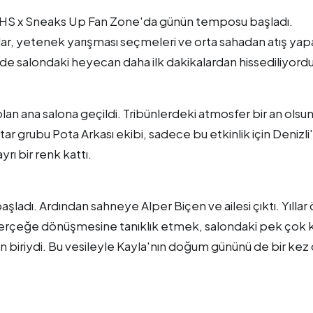
te BHS x Sneaks Up Fan Zone'da günün temposu başladı.
, yetenek yarışması seçmeleri ve orta sahadan atış yap
de salondaki heyecan daha ilk dakikalardan hissediliyordu
lan ana salona geçildi. Tribünlerdeki atmosfer bir an olsu
ar grubu Pota Arkası ekibi, sadece bu etkinlik için Denizl
rı bir renk kattı.
şladı. Ardından sahneye Alper Biçen ve ailesi çıktı. Yıllar
 gerçeğe dönüşmesine tanıklık etmek, salondaki pek çok k
an biriydi. Bu vesileyle Kayla'nın doğum gününü de bir kez