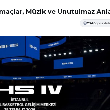
Smaçlar, Müzik ve Unutulmaz Anl
2340
görüntü