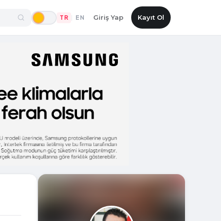
Giriş Yap
Kayıt Ol
TR
EN
|