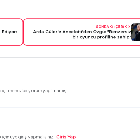
SONRAKİ İÇERİK
 Ediyor:
Arda Güler'e Ancelotti'den Övgü: "Benzersiz
bir oyuncu profiline sahip"
 için henüz bir yorum yapılmamış.
çin üye girişi yapmalısınız.
Giriş Yap