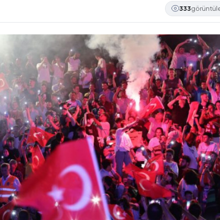
333
görüntü