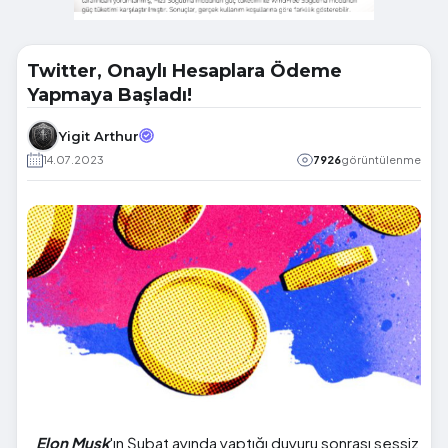
Twitter, Onaylı Hesaplara Ödeme
Yapmaya Başladı!
Yigit Arthur
14.07.2023
7926
görüntülenme
Elon Musk
'ın Şubat ayında yaptığı duyuru sonrası sessiz