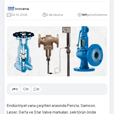
ivcvana
06.10.2025
2 dk okuma
189
görüntülenme
0
0
0
Endüstriyel vana çeşitleri arasında Persta, Samson,
Leser, Gefa ve Star Valve markaları, sektörün önde