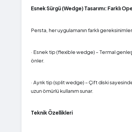
Esnek Sürgü (Wedge) Tasarımı: Farklı Op
Persta, her uygulamanın farklı gereksinimleri
· Esnek tip (flexible wedge) – Termal genleşm
önler.
· Ayrık tip (split wedge) – Çift diski saye
uzun ömürlü kullanım sunar.
Teknik Özellikleri