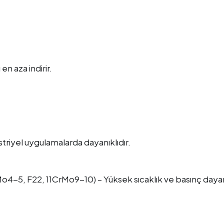
en aza indirir.
triyel uygulamalarda dayanıklıdır.
CrMo4-5, F22, 11CrMo9-10) – Yüksek sıcaklık ve basınç daya