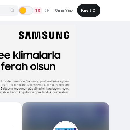
Giriş Yap
Kayıt Ol
TR
EN
|