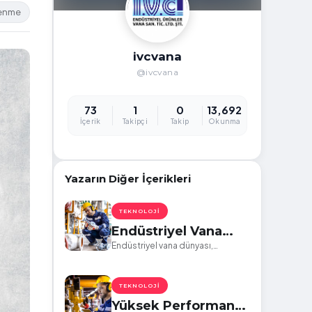
lenme
ivcvana
@ivcvana
73
1
0
13,692
İçerik
Takipçi
Takip
Okunma
Yazarın Diğer İçerikleri
TEKNOLOJI
Endüstriyel Vana
Dünyasında
Endüstriyel vana dünyası,
tesislerin, fabrikaların, enerji
Gezinmek: En İyi
santrallerinin ve daha birçok
Marka Seçimleri için
endüstriyel uygulamanın ayrılmaz
TEKNOLOJI
Bir Kılavuz
bir parçasıdır.
Yüksek Performanslı