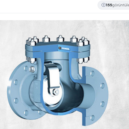
155
görüntü