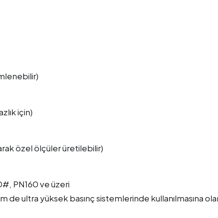
mlenebilir)
zlık için)
arak özel ölçüler üretilebilir)
0#, PN160 ve üzeri
em de ultra yüksek basınç sistemlerinde kullanılmasına ol