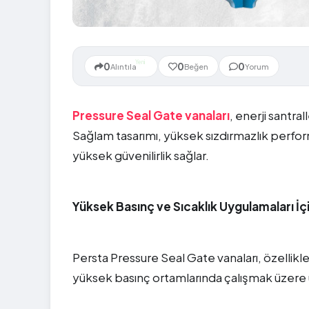
Yeni
0
0
0
Alıntıla
Beğen
Yorum
Pressure Seal Gate vanaları
, enerji santral
Sağlam tasarımı, yüksek sızdırmazlık perfor
yüksek güvenilirlik sağlar.
Yüksek Basınç ve Sıcaklık Uygulamaları İç
Persta Pressure Seal Gate vanaları, özellikl
yüksek basınç ortamlarında çalışmak üzere ü