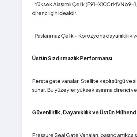
· Yüksek Alaşımlı Çelik (F91-X10CrMVNb9-
direnci için idealdir.
· Paslanmaz Çelik – Korozyona dayanıklılık ve
Üstün Sızdırmazlık Performansı
Persta gate vanalar, Stellite kaplı sürgü ve
sunar. Bu yüzeyler yüksek aşınma direnci ve
Güvenilirlik, Dayanıklılık ve Üstün Mühendi
Pressure Seal Gate Vanaları, basınç artıkça 