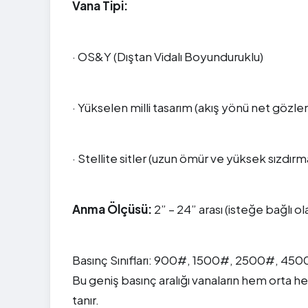
Vana Tipi:
· OS&Y (Dıştan Vidalı Boyunduruklu)
· Yükselen milli tasarım (akış yönü net gözle
· Stellite sitler (uzun ömür ve yüksek sızdırma
Anma Ölçüsü:
2” – 24” arası (isteğe bağlı ol
Basınç Sınıfları: 900#, 1500#, 2500#, 450
Bu geniş basınç aralığı vanaların hem orta h
tanır.