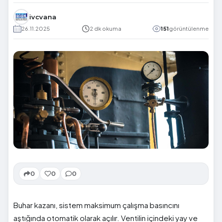
ivcvana
26.11.2025
2 dk okuma
151
görüntülenme
0
0
0
Buhar kazanı, sistem maksimum çalışma basıncını
aştığında otomatik olarak açılır. Ventilin içindeki yay ve