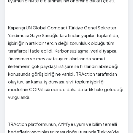
uyumun birlikte ele alınmasının önemine dikkat çekti.
Kapanışı UN Global Compact Türkiye Genel Sekreter
Yardımcısı Gaye Sarıoğlu tarafından yapılan toplantıda,
işbirliğinin artık bir tercih değil zorunluluk olduğu tüm
taraflarca ifade edildi. Karbonsuzlaşma, veri altyapısı,
finansman ve mevzuata uyum alanlarında somut
ilerlemenin çok paydaşlı istişare ile hızlandırılabileceği
konusunda görüş birliğine varıldı. TRAction tarafından
oluşturulan kamu, iş dünyası, sivil toplum işbirliği
modelinin COP31 sürecinde daha da kritik hale geleceği
vurgulandı.
TRAction platformunun, AYM’ye uyum ve bilim temelli
hedeflerin yaygınlaştırılması doğrultusunda Türkiye’de