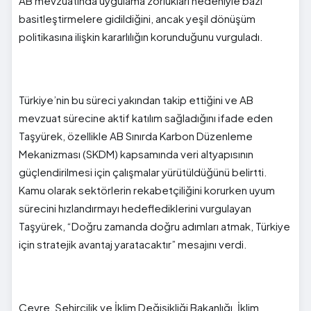
AB mevzuatında uygulama zorlukları nedeniyle bazı
basitleştirmelere gidildiğini, ancak yeşil dönüşüm
politikasına ilişkin kararlılığın korunduğunu vurguladı.
Türkiye’nin bu süreci yakından takip ettiğini ve AB
mevzuat sürecine aktif katılım sağladığını ifade eden
Taşyürek, özellikle AB Sınırda Karbon Düzenleme
Mekanizması (SKDM) kapsamında veri altyapısının
güçlendirilmesi için çalışmalar yürütüldüğünü belirtti.
Kamu olarak sektörlerin rekabetçiliğini korurken uyum
sürecini hızlandırmayı hedeflediklerini vurgulayan
Taşyürek, “Doğru zamanda doğru adımları atmak, Türkiye
için stratejik avantaj yaratacaktır” mesajını verdi.
Çevre, Şehircilik ve İklim Değişikliği Bakanlığı, İklim