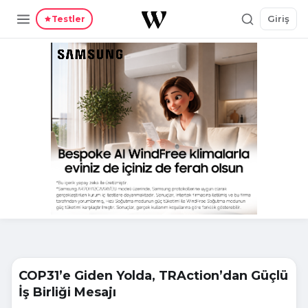
Giriş
Testler
COP31’e Giden Yolda, TRAction’dan Güçlü
İş Birliği Mesajı