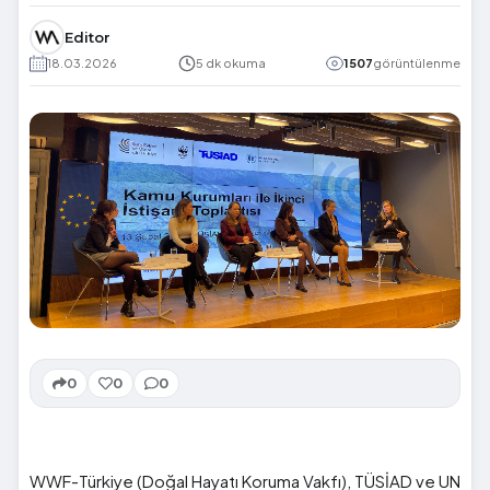
Editor
18.03.2026
5 dk okuma
1507
görüntülenme
0
0
0
WWF-Türkiye (Doğal Hayatı Koruma Vakfı), TÜSİAD ve UN