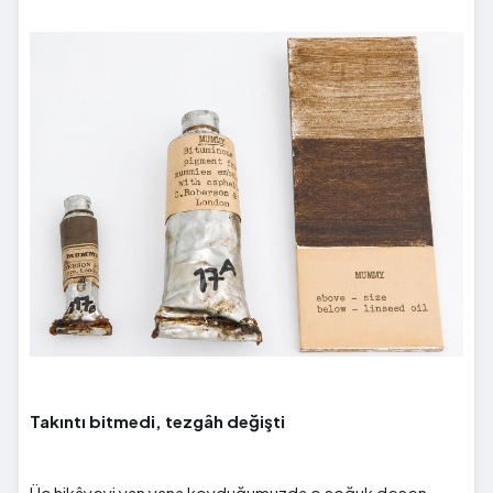
Takıntı bitmedi, tezgâh değişti
Üç hikâyeyi yan yana koyduğumuzda o soğuk desen