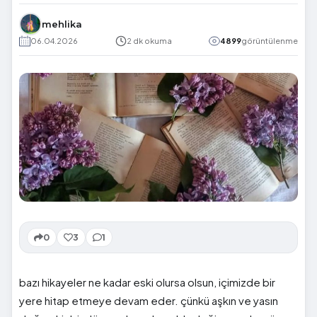
mehlika
06.04.2026
2 dk okuma
4899
görüntülenme
0
3
1
bazı hikayeler ne kadar eski olursa olsun, içimizde bir
yere hitap etmeye devam eder. çünkü aşkın ve yasın