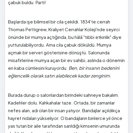
çabuk buldu: Parti!
Başlarda işe bilimsel bir cila çekildi. 1834'te cerrah
Thomas Pettigrew, Kraliyet Cerrahlar Koleji'nde seyirci
önünde bir mumya açtığında, bu hâlâ "tıbbi etkinlik" diye
yutturulabiliyordu. Ama cila çabuk döküldü. Mumya
açmak bir servet gösterisine dönüştü. Salonunda
misafirlerine mumya açan bir ev sahibi, aslında o dönemin
en kaba cümlesini kuruyordu:
Ben, bir insanın bedenini
eğlencelik olarak satın alabilecek kadar zenginim.
Burada durup o salonlardan birindeki sahneye bakalım.
Kadehler dolu. Kahkahalar taze. Ortada, bir zamanlar
nefes alan, adı olan bir insan yatıyor. Bandajlar açıldıkça
hayret nidaları yükseliyor. O bandajların binlerce yıl önce
yas tutan bir aile tarafından sarıldığı kimsenin umurunda