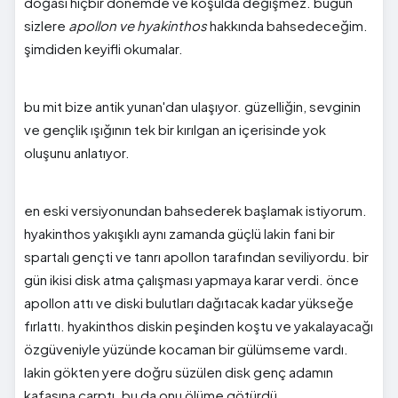
doğası hiçbir dönemde ve koşulda değişmez. bugün
sizlere
apollon ve hyakinthos
hakkında bahsedeceğim.
şimdiden keyifli okumalar.
bu mit bize antik yunan'dan ulaşıyor. güzelliğin, sevginin
ve gençlik ışığının tek bir kırılgan an içerisinde yok
oluşunu anlatıyor.
en eski versiyonundan bahsederek başlamak istiyorum.
hyakinthos yakışıklı aynı zamanda güçlü lakin fani bir
spartalı gençti ve tanrı apollon tarafından seviliyordu. bir
gün ikisi disk atma çalışması yapmaya karar verdi. önce
apollon attı ve diski bulutları dağıtacak kadar yükseğe
fırlattı. hyakinthos diskin peşinden koştu ve yakalayacağı
özgüveniyle yüzünde kocaman bir gülümseme vardı.
lakin gökten yere doğru süzülen disk genç adamın
kafasına çarptı. bu da onu ölüme götürdü.