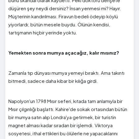
bunu skandal olarak kaydetti. Peki doktoru dehşete
düşüren şey neydi dersiniz? İnsan yenmesi mi? Hayır.
Müşterinin kandırılması. Firavun bedeli ödeyip köylü
yiyorlardı; bütün mesele buydu. Ölünün kendisi,
tartışmanın hiçbir yerinde yoktu.
Yemekten sonra mumya açacağız, kalır mısınız?
Zamanla tıp dünyası mumya yemeyi bıraktı. Ama takıntı
bitmedi, sadece daha kibar bir kılığa girdi.
Napolyon'un 1798 Mısır seferi, kıtada tam anlamıyla bir
Mısır çılgınlığı başlattı. Kahire'de sokak ortasından bütün
bir mumya satın alıp Londra'ya getirmek, bir turistin
magnet alması kadar sıradan bir işlemdi. Viktorya
sosyetesi, ithal ettikleri bu ölülerle ne yapacaklarını