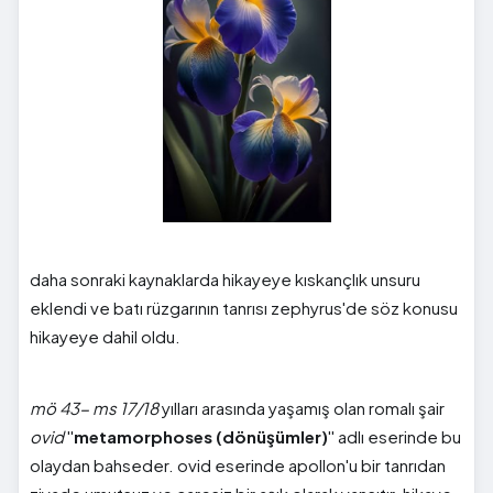
daha sonraki kaynaklarda hikayeye kıskançlık unsuru
eklendi ve batı rüzgarının tanrısı zephyrus'de söz konusu
hikayeye dahil oldu.
mö 43- ms 17/18
yılları arasında yaşamış olan romalı şair
ovid
''
metamorphoses (dönüşümler)
'' adlı eserinde bu
olaydan bahseder. ovid eserinde apollon'u bir tanrıdan