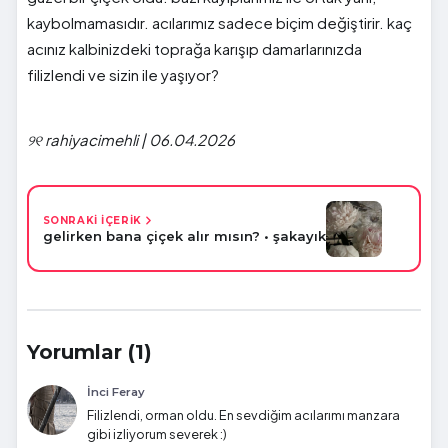
kaybolmamasıdır. acılarımız sadece biçim değiştirir. kaç
acınız kalbinizdeki toprağa karışıp damarlarınızda
filizlendi ve sizin ile yaşıyor?
୨୧ rahiyacimehli | 06.04.2026
SONRAKİ İÇERİK
gelirken bana çiçek alır mısın? • şakayık
Yorumlar (1)
İnci Feray
Filizlendi, orman oldu. En sevdiğim acılarımı manzara
gibi izliyorum severek :)