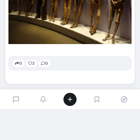
0
2
0
SIRADAKI İÇERIK