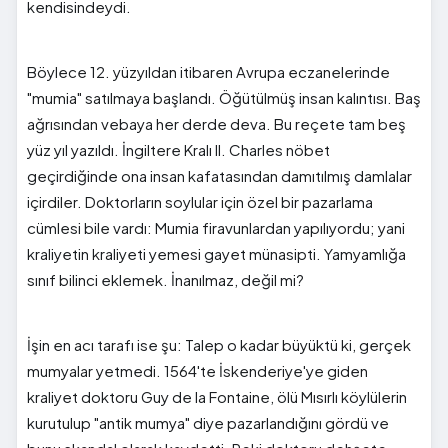
kendisindeydi.
Böylece 12. yüzyıldan itibaren Avrupa eczanelerinde
"mumia" satılmaya başlandı. Öğütülmüş insan kalıntısı. Baş
ağrısından vebaya her derde deva. Bu reçete tam beş
yüz yıl yazıldı. İngiltere Kralı II. Charles nöbet
geçirdiğinde ona insan kafatasından damıtılmış damlalar
içirdiler. Doktorların soylular için özel bir pazarlama
cümlesi bile vardı: Mumia firavunlardan yapılıyordu; yani
kraliyetin kraliyeti yemesi gayet münasipti. Yamyamlığa
sınıf bilinci eklemek. İnanılmaz, değil mi?
İşin en acı tarafı ise şu: Talep o kadar büyüktü ki, gerçek
mumyalar yetmedi. 1564'te İskenderiye'ye giden
kraliyet doktoru Guy de la Fontaine, ölü Mısırlı köylülerin
kurutulup "antik mumya" diye pazarlandığını gördü ve