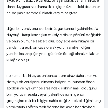
ziyade umutsuz ve çaresiz bir aşık olarak yansıtır. hikaye
daha duygusal ve dramatiktir. çiçek üzerindeki desenler
acı ve yasın sembolü olarak karşımıza çıkar.
diğer bir versiyonu ise, batı rüzgar tanrısı, hyakinthhos'a
duyduğu karşılıksız aşkın etkisiyle diskin yönünü değiştirir
ve onun ölümüne sebep olur. böylece aynı hikaye bir
yandan trajedik bir kaza olarak yorumlanırken diğer
yandan kıskançlığın yıkıcı gücünün örneği olarak kulaktan
kulağa dolaşır.
ne zaman bu hikayeden bahsetsem biraz daha uzun ve
detaylı bir versiyonu olmasını istiyorum. bundan önce
apollon ve hyakinthos arasındaki ilişkinin nasıl olduğunu
bilmiyoruz mesela veya hyakinthos isimli gencin
geçmişine dair bir bilgiye sahip değiliz. tek bildiğim hangi
versiyonunu öğrenirsek öğrenelim; aşkın her devirde