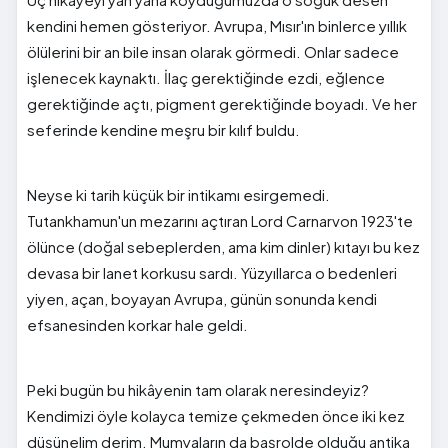
kendini hemen gösteriyor. Avrupa, Mısır'ın binlerce yıllık
ölülerini bir an bile insan olarak görmedi. Onlar sadece
işlenecek kaynaktı. İlaç gerektiğinde ezdi, eğlence
gerektiğinde açtı, pigment gerektiğinde boyadı. Ve her
seferinde kendine meşru bir kılıf buldu.
Neyse ki tarih küçük bir intikamı esirgemedi.
Tutankhamun'un mezarını açtıran Lord Carnarvon 1923'te
ölünce (doğal sebeplerden, ama kim dinler) kıtayı bu kez
devasa bir lanet korkusu sardı. Yüzyıllarca o bedenleri
yiyen, açan, boyayan Avrupa, günün sonunda kendi
efsanesinden korkar hale geldi.
Peki bugün bu hikâyenin tam olarak neresindeyiz?
Kendimizi öyle kolayca temize çekmeden önce iki kez
düşünelim derim. Mumyaların da başrolde olduğu antika