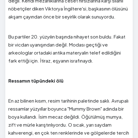
değil. Kendi mezarlıklarına ceset hırsızlarına karşı silahlı
nöbetçiler diken Viktorya İngiltere'si, başkasının ölüsünü
akşam çayından önce bir seyirlik olarak sunuyordu.
Bu partiler 20. yüzyılın başında nihayet son buldu. Fakat
bir vicdan uyanışından değil. Modası geçtiği ve
arkeologlar ortadaki antika materyalin telef edildiğini
fark ettiği için. İtiraz, eşyanın israfınaydı.
Ressamın tüpündeki ölü
En az bilinen kısım, resim tarihinin paletinde saklı. Avrupalı
ressamlar yüzyıllar boyunca "Mummy Brown" adında bir
boya kullandı. İsim mecaz değildi. Öğütülmüş mumya,
zift ve mürle karıştırılıyordu. O sıcak, yarı saydam
kahverengi, en çok ten renklerinde ve gölgelerde tercih