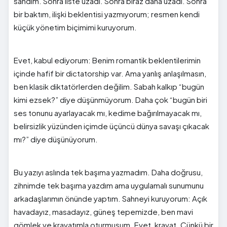
sandım. Sonra liste uzadı. Sonra biraz daha uzadı. Sonra
bir baktım, ilişki beklentisi yazmıyorum; resmen kendi
küçük yönetim biçimimi kuruyorum.
Evet, kabul ediyorum: Benim romantik beklentilerimin
içinde hafif bir dictatorship var. Ama yanlış anlaşılmasın,
ben klasik diktatörlerden değilim. Sabah kalkıp “bugün
kimi ezsek?” diye düşünmüyorum. Daha çok “bugün biri
ses tonunu ayarlayacak mı, kedime bağırılmayacak mı,
belirsizlik yüzünden içimde üçüncü dünya savaşı çıkacak
mı?” diye düşünüyorum.
Bu yazıyı aslında tek başıma yazmadım. Daha doğrusu,
zihnimde tek başıma yazdım ama uygulamalı sunumunu
arkadaşlarımın önünde yaptım. Sahneyi kuruyorum: Açık
havadayız, masadayız, güneş tepemizde, ben mavi
gömlek ve kravatımla oturmuşum. Evet, kravat. Çünkü bir