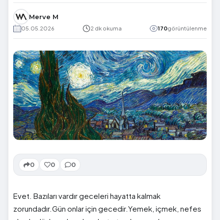
Merve M
05.05.2026
2 dk okuma
170
görüntülenme
0
0
0
Evet. Bazıları vardır geceleri hayatta kalmak
zorundadır.Gün onlar için gecedir.Yemek, içmek, nefes