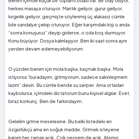
Benim içimde küçük bir toplantı odası var. Bir olay oluyor,
herkes masaya oturuyor. Mantık geliyor, gurur geliyor,
kırgınlık geliyor, geçmişte söylenmiş üç alakasız cümle
bile sandalye çekip oturuyor. Eğer karşımdaki kişi o anda
“sonra konuşuruz” deyip giderse, o oda boş durmuyor.
Konu büyüyor. Dosya kalınlaşıyor. Ben iki saat sonra aynı
yerden devam edemeyebiliyorum.
O yüzden benim için mola başka, kaçmak başka. Mola
istiyorsa “buradayım, gitmiyorum, sadece sakinleşmem
lazım” desin. Bu cümle bende su serper. Ama ortadan
kaybolursa, içimdeki dictatorum bunu kişisel algılar. Evet,
biraz korkunç. Ben de farkındayım.
Gelelim gitme meselesine. Bu belki listedeki en
özgürlükçü ama en soğuk madde. Gitmek isteyene
kapım her zaman açık. Çok sevsem de açık. Alışmış