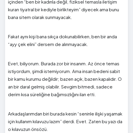
içinden “ben bir kadınla değil, fiziksel temasla iletişim
kuran tiyatral bir kediyle birlikteyim” diyecek ama bunu
bana sitem olarak sunmayacak.
Fakat aynı kişi bana sıkça dokunabilirken, ben bir anda
“ayy çek elini” dersem de alınmayacak.
Evet, biliyorum. Burada zor bir insanım. Az önce temas
istiyordum, şimdi istemiyorum. Ama insan bedeni sabit
bir kamu kurumu değildir; bazen açık, bazen kapalıdır. O
an bir daral gelmiş olabilir. Sevgim bitmedi, sadece
derim kısa süreliğine bağımsızlığını ilan etti.
Arkadaşlarımdan biri burada kesin “seninle ilişki yaşamak
için kullanım kılavuzu lazım” derdi. Evet. Zaten bu yazı da
o kılavuzun önsözü.