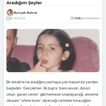
Aradığım Şeyler
Burçak Balıca
15.06.2026
1428
görüntülenme
Bir erkekte ne aradığımı yazmaya çok masum bir yerden
başladım. Gerçekten. İlk başta “beni sevsin, dürüst
olsun, güven versin” gibi herkesin onaylayacağı, anneme
okusam “aferin kızım” diyeceği cümleler kuracağımı