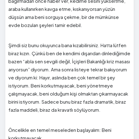
bağırmadan önce haber ver, kedime sesini yükseltme,
araba kullanırken kavga etme, kıskanıyorsan yüzün
düşsün ama beni sorguya çekme, bir de mümkünse
evde bozulan şeyleri tamir edebil.
Şimdi siz bunu okuyunca bana kızabilirsiniz. Hatta lütfen
biraz kızın. Çünkü ben de kendimi dışarıdan dinlediğimde
bazen “abla sen sevgili değil, İçişleri Bakanlığı kriz masası
arıyorsun” diyorum. Ama sonra listeye tekrar bakıyorum
ve diyorum ki: Hayır, aslında ben çok temel bir şey
istiyorum. Beni korkutmayacak, beni yönetmeye
çalışmayacak, beni olduğum kişi olmaktan çıkarmayacak
birini istiyorum. Sadece bunu biraz fazla dramatik, biraz
fazla maddeli, biraz da kravatlı söylüyorum.
Öncelikle en temel meseleden başlayalım: Beni
korkutmayacak.