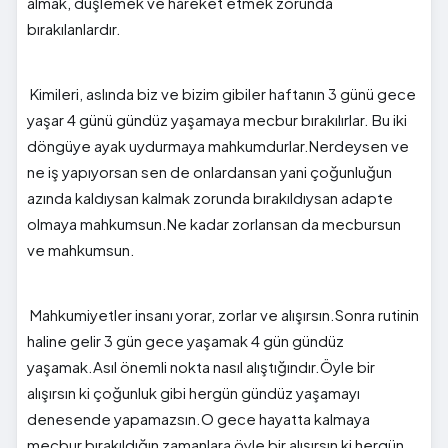
almak, düşlemek ve hareket etmek zorunda
bırakılanlardır.
Kimileri, aslında biz ve bizim gibiler haftanın 3 günü gece
yaşar 4 günü gündüz yaşamaya mecbur bırakılırlar. Bu iki
döngüye ayak uydurmaya mahkumdurlar.Nerdeysen ve
ne iş yapıyorsan sen de onlardansan yani çoğunluğun
azında kaldıysan kalmak zorunda bırakıldıysan adapte
olmaya mahkumsun.Ne kadar zorlansan da mecbursun
ve mahkumsun.
Mahkumiyetler insanı yorar, zorlar ve alışırsın.Sonra rutinin
haline gelir 3 gün gece yaşamak 4 gün gündüz
yaşamak.Asıl önemli nokta nasıl alıştığındır.Öyle bir
alışırsın ki çoğunluk gibi hergün gündüz yaşamayı
denesende yapamazsın.O gece hayatta kalmaya
mecbur bırakıldığın zamanlara öyle bir alışırsın ki hergün