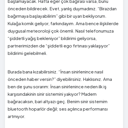
başlamayacak. Hatta eğer çok bağırası varsa, bunu
önceden bildirecek. Evet, yanlış duymadınız. “Birazdan
bağırmaya başlayabilirim” gibi bir uyarı bekliyorum.
Kulağa komik geliyor, farkındayım. Ama bence ilişkilerde
duygusal meteoroloji çok önemli. Nasıl telefonumuza
“şiddetli yağış bekleniyor” bildirimi geliyorsa,
partnerimizden de “şiddetli ego fırtınası yaklaşıyor”
bildirimi gelebilmeli.
Burada bana kızabilirsiniz. “İnsan sinirlenince nasıl
önceden haber versin?” diyebilirsiniz. Haklısınız. Ama
ben de şunu sorarım: İnsan sinirlenince neden ilk iş
karşısındakinin sinir sistemini yakıyor? Madem
bağıracaksın, bari altyazı geç. Benim sinir sistemim
bluetooth hoparlör değil; ses açılınca performansı
artmıyor.