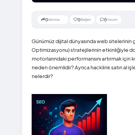
Yeni
0
0
0
Alıntıla
Beğen
Yorum
Günümüz dijital dünyasında web sitelerinin
Optimizasyonu) stratejilerinin etkinliğiyle d
motorlarındaki performansını artırmak için ku
neden önemlidir? Ayrıca hacklink satın al işl
nelerdir?