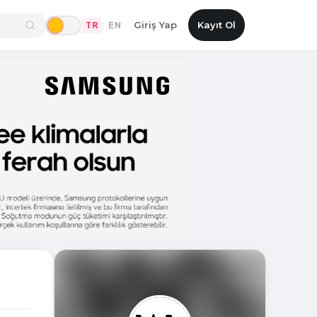
Giriş Yap
Kayıt Ol
TR
EN
|