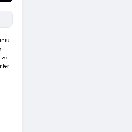
toru
a
r ve
enler