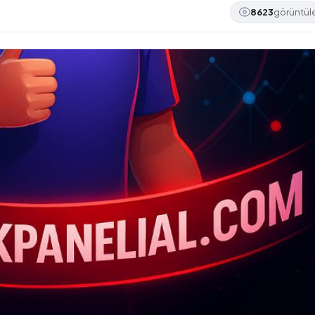
8623
görüntü