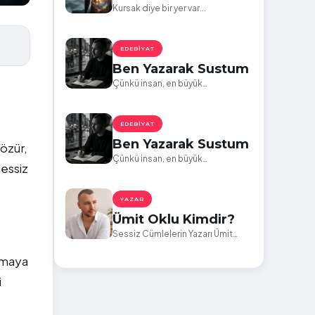
Kursak diye bir yer var...
EDEBIYAT
Ben Yazarak Sustum
Çünkü insan, en büyük
kırgınlıklarını bağırarak yaşamıyor;
sessizce eksiliyor.
EDEBIYAT
Ben Yazarak Sustum
özür,
Çünkü insan, en büyük
sessiz
kırgınlıklarını bağırarak yaşamıyor;
sessizce eksiliyor.
YAZAR
Ümit Oklu Kimdir?
Sessiz Cümlelerin Yazarı Ümit
Oklu Kimdir? Türk yazar Ümit
şamaya
Oklu’nun yazarlık yolculuğu ve
eserleri.
i