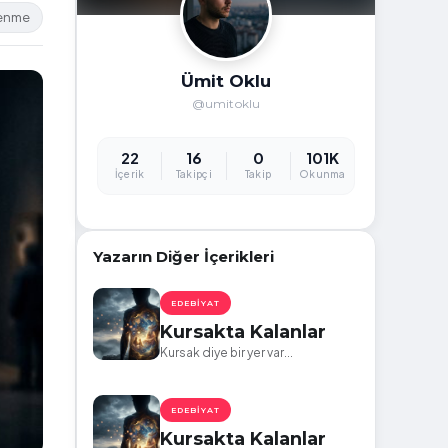
lenme
Ümit Oklu
@umitoklu
22
16
0
101K
İçerik
Takipçi
Takip
Okunma
Yazarın Diğer İçerikleri
EDEBIYAT
Kursakta Kalanlar
Kursak diye bir yer var...
EDEBIYAT
Kursakta Kalanlar