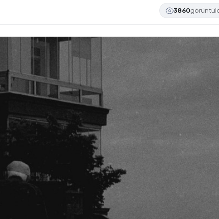
3860
görüntü