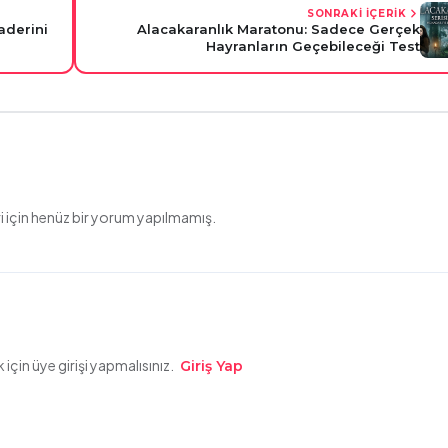
SONRAKİ İÇERİK
aderini
Alacakaranlık Maratonu: Sadece Gerçek
Hayranların Geçebileceği Test
 için henüz bir yorum yapılmamış.
çin üye girişi yapmalısınız.
Giriş Yap