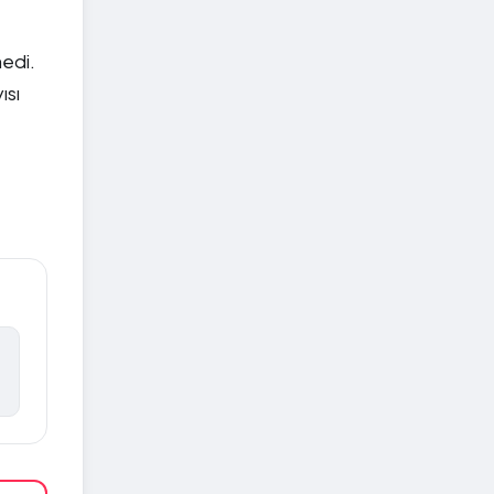
medi.
ısı