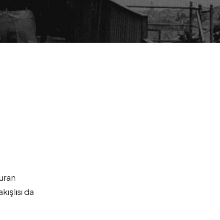
vuran
kışlısı da