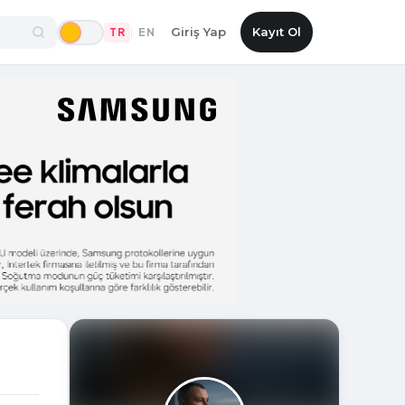
Giriş Yap
Kayıt Ol
TR
EN
|