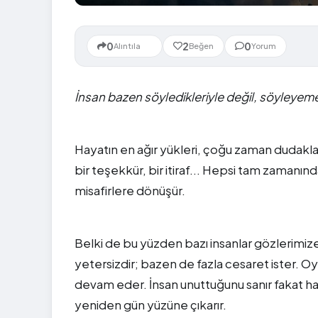
Yeni
0
2
0
Alıntıla
Beğen
Yorum
İnsan bazen söyledikleriyle değil, söyleyeme
Hayatın en ağır yükleri, çoğu zaman dudakla
bir teşekkür, bir itiraf... Hepsi tam zamanı
misafirlere dönüşür.
Belki de bu yüzden bazı insanlar gözlerim
yetersizdir; bazen de fazla cesaret ister.
devam eder. İnsan unuttuğunu sanır fakat hatı
yeniden gün yüzüne çıkarır.