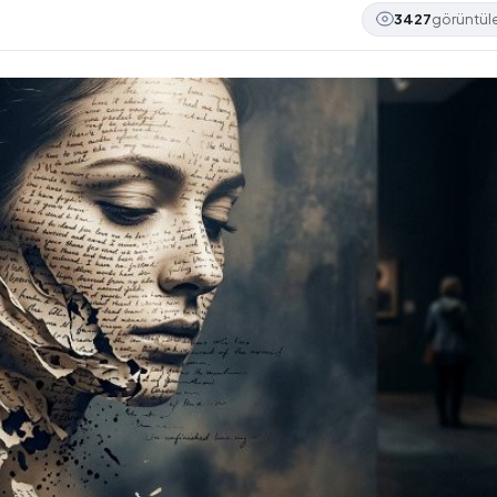
3427
görüntü