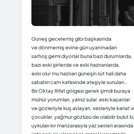
Güneş gecelemiş gibi başkasında
ve dönmemiş evine gün uyanmadan
sarhoş gemi diyorlar buna bazı durumlarda,
bazı eski şiirlerde ve eski haziranlarda,
eski olur mu haziran güneşin süt hali daha
sabahın cam kafesinde ateşiyle sunulan…
Bir Oktay Rifat gölgesi gerek şimdi buraya
mühür yorumları, yalnız sular, eski kapanlar
ve gözleriyle kuş avlayan, sesleriyle kanat 
çocuklar, yağmur gözlüsü de olabilir bulut ba
uykuları kır manzarasıyla yaz sesleri arasında
üstü açık rüyalar kokar, masal kokarlar ılık