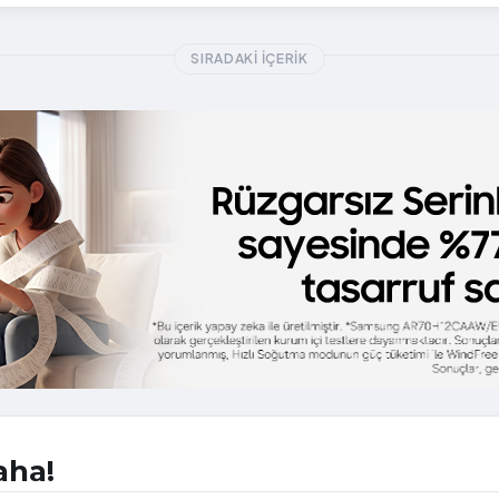
SIRADAKI İÇERIK
aha!