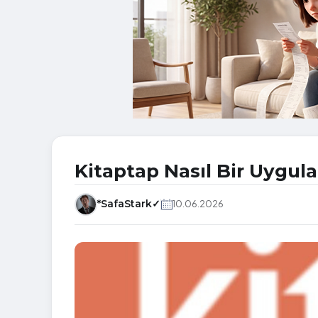
Kitaptap Nasıl Bir Uygul
*SafaStark✓
10.06.2026