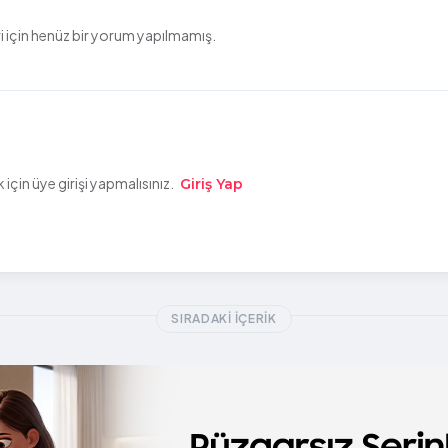
 için henüz bir yorum yapılmamış.
çin üye girişi yapmalısınız.
Giriş Yap
SIRADAKI İÇERIK