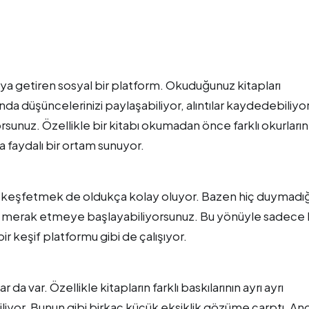
raya getiren sosyal bir platform. Okuduğunuz kitapları
da düşüncelerinizi paylaşabiliyor, alıntılar kaydedebiliyo
orsunuz. Özellikle bir kitabı okumadan önce farklı okurların
 faydalı bir ortam sunuyor.
 keşfetmek de oldukça kolay oluyor. Bazen hiç duymadığ
inde merak etmeye başlayabiliyorsunuz. Bu yönüyle sadece 
r keşif platformu gibi de çalışıyor.
 da var. Özellikle kitapların farklı baskılarının ayrı ayrı
iliyor. Bunun gibi birkaç küçük eksiklik gözüme çarptı. An