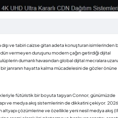
ışı ve tabiri caizse gitarı adeta konuşturan isimlerinden bi
ödün vermeyen duruşunu modern çağın getirdiği dijital
plerin dumanlı havasından global dijital mecralara uzan
 bir janranın hayatta kalma mücadelesini de gözler önüne
nikleriyle fütüristik bir boyuta taşıyan Connor, günümüzde
yapı ve medya akış sistemlerinin de dikkatini çekiyor. 2026 
ern altyapı çözümlerine ve özellikle yeni nesil medya akış (
rine resmi olarak ilgi göstermeye başlayan sanatçı, sanat