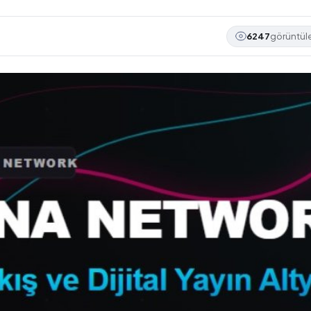
6247
görüntü