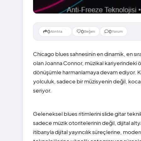
Yeni
0
0
0
Alıntıla
Beğen
Yorum
Chicago blues sahnesinin en dinamik, en sıra d
olan Joanna Connor, müzikal kariyerindeki 
dönüşümle harmanlamaya devam ediyor. Kulü
yolculuk, sadece bir müzisyenin değil, koca
seriyor.
Geleneksel blues ritimlerini slide gitar tek
sadece müzik otoritelerinin değil, dijital alt
itibarıyla dijital yayıncılık süreçlerine, mod
teknolojilerine yönelik entegrasyon süreçle