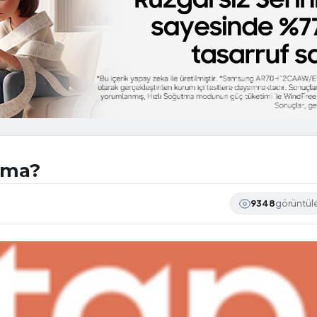
ama?
9348
görüntü