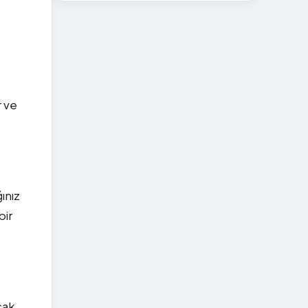
çocuğun cebindeki ekmek kadar
sıcak bir mahpusun avucundaki
umut kadar inatçı.
r ve
ınız
bir
cak