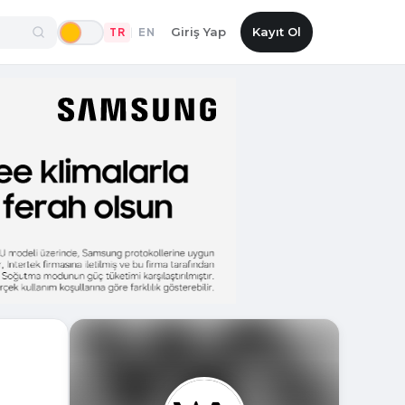
Giriş Yap
Kayıt Ol
TR
EN
|